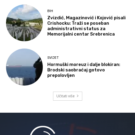
BIH
Zvizdić, Magazinović i Kojović pisali
Crishocku: Traži se poseban
administrativni status za
Memorijalni centar Srebrenica
SVIJET
Hormuški moreuz i dalje blokiran:
Brodski saobraćaj gotovo
prepolovljen
Učitati više