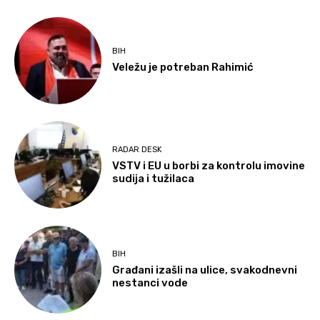
BIH
Veležu je potreban Rahimić
RADAR DESK
VSTV i EU u borbi za kontrolu imovine
sudija i tužilaca
BIH
Građani izašli na ulice, svakodnevni
nestanci vode