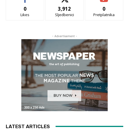
0
3,912
0
Likes
Sljedbenici
Pretplatnika
- Advertisement -
LATEST ARTICLES