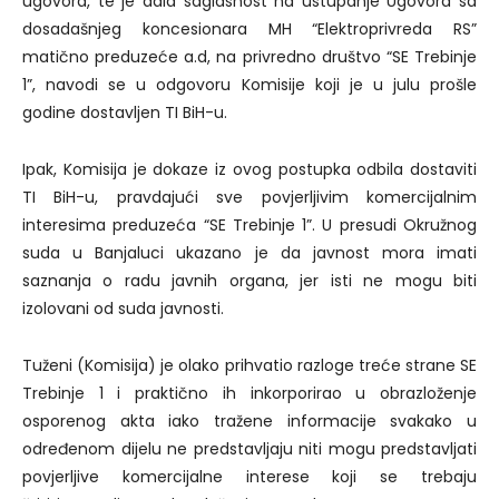
ugovora, te je dala saglasnost na ustupanje Ugovora sa
dosadašnjeg koncesionara MH “Elektroprivreda RS”
matično preduzeće a.d, na privredno društvo “SE Trebinje
1”, navodi se u odgovoru Komisije koji je u julu prošle
godine dostavljen TI BiH-u.
Ipak, Komisija je dokaze iz ovog postupka odbila dostaviti
TI BiH-u, pravdajući sve povjerljivim komercijalnim
interesima preduzeća “SE Trebinje 1”. U presudi Okružnog
suda u Banjaluci ukazano je da javnost mora imati
saznanja o radu javnih organa, jer isti ne mogu biti
izolovani od suda javnosti.
Tuženi (Komisija) je olako prihvatio razloge treće strane SE
Trebinje 1 i praktično ih inkorporirao u obrazloženje
osporenog akta iako tražene informacije svakako u
određenom dijelu ne predstavljaju niti mogu predstavljati
povjerljive komercijalne interese koji se trebaju