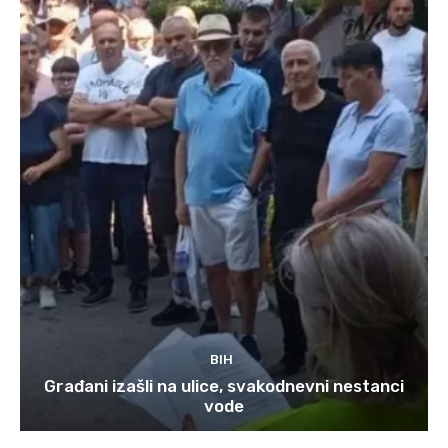
BIH
Građani izašli na ulice, svakodnevni nestanci
vode