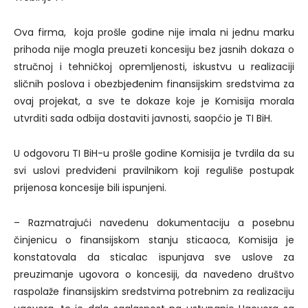
Ova firma, koja prošle godine nije imala ni jednu marku
prihoda nije mogla preuzeti koncesiju bez jasnih dokaza o
stručnoj i tehničkoj opremljenosti, iskustvu u realizaciji
sličnih poslova i obezbjeđenim finansijskim sredstvima za
ovaj projekat, a sve te dokaze koje je Komisija morala
utvrditi sada odbija dostaviti javnosti, saopćio je TI BiH.
U odgovoru TI BiH-u prošle godine Komisija je tvrdila da su
svi uslovi predviđeni pravilnikom koji reguliše postupak
prijenosa koncesije bili ispunjeni.
– Razmatrajući navedenu dokumentaciju a posebnu
činjenicu o finansijskom stanju sticaoca, Komisija je
konstatovala da sticalac ispunjava sve uslove za
preuzimanje ugovora o koncesiji, da navedeno društvo
raspolaže finansijskim sredstvima potrebnim za realizaciju