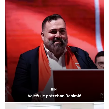
BIH
Veležu je potreban Rahimić