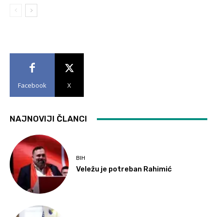
Facebook
X
NAJNOVIJI ČLANCI
BIH
Veležu je potreban Rahimić