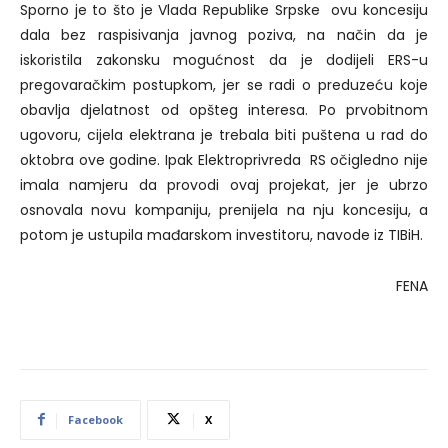
Sporno je to što je Vlada Republike Srpske ovu koncesiju
dala bez raspisivanja javnog poziva, na način da je
iskoristila zakonsku mogućnost da je dodijeli ERS-u
pregovaračkim postupkom, jer se radi o preduzeću koje
obavlja djelatnost od opšteg interesa. Po prvobitnom
ugovoru, cijela elektrana je trebala biti puštena u rad do
oktobra ove godine. Ipak Elektroprivreda RS očigledno nije
imala namjeru da provodi ovaj projekat, jer je ubrzo
osnovala novu kompaniju, prenijela na nju koncesiju, a
potom je ustupila mađarskom investitoru, navode iz TIBiH.
FENA
Facebook
X