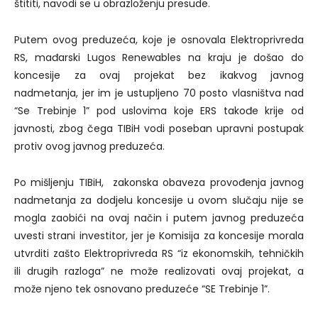
štititi, navodi se u obrazloženju presude.
Putem ovog preduzeća, koje je osnovala Elektroprivreda
RS, mađarski Lugos Renewables na kraju je došao do
koncesije za ovaj projekat bez ikakvog javnog
nadmetanja, jer im je ustupljeno 70 posto vlasništva nad
“Se Trebinje 1” pod uslovima koje ERS takođe krije od
javnosti, zbog čega TIBiH vodi poseban upravni postupak
protiv ovog javnog preduzeća.
Po mišljenju TIBiH, zakonska obaveza provođenja javnog
nadmetanja za dodjelu koncesije u ovom slučaju nije se
mogla zaobići na ovaj način i putem javnog preduzeća
uvesti strani investitor, jer je Komisija za koncesije morala
utvrditi zašto Elektroprivreda RS “iz ekonomskih, tehničkih
ili drugih razloga” ne može realizovati ovaj projekat, a
može njeno tek osnovano preduzeće “SE Trebinje 1”.