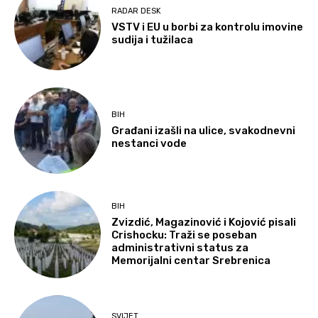
RADAR DESK
VSTV i EU u borbi za kontrolu imovine
sudija i tužilaca
BIH
Građani izašli na ulice, svakodnevni
nestanci vode
BIH
Zvizdić, Magazinović i Kojović pisali
Crishocku: Traži se poseban
administrativni status za
Memorijalni centar Srebrenica
SVIJET