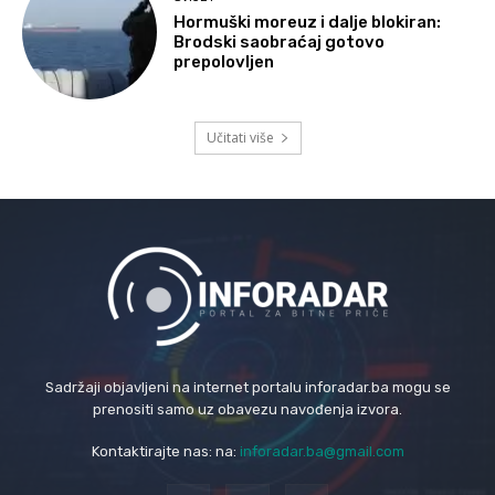
Hormuški moreuz i dalje blokiran:
Brodski saobraćaj gotovo
prepolovljen
Učitati više
Sadržaji objavljeni na internet portalu inforadar.ba mogu se
prenositi samo uz obavezu navođenja izvora.
Kontaktirajte nas: na:
inforadar.ba@gmail.com