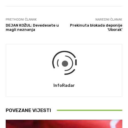
PRETHODNI ČLANAK
NAREDNI ČLANAK
DEJAN KOŽUL: Devedesete u
Prekinuta blokada deponije
magli neznanja
‘Uborak’
InfoRadar
POVEZANE VIJESTI