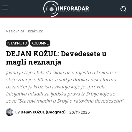
Naslovnica
Istaknuto
ISTAKNUTO
KOLUMNE
DEJAN KOŽUL: Devedesete u
magli neznanja
Javna je tajna bila da škole nisu mjesto u kojima se
stiče znanje o 90-ima, a sad je dobila i neku formu
ozvaničenja kroz istraživanje koje je sprovela
Inicijativa mladih za ljudska prava iz Srbije koje se
zove “Stavovi mladih u Srbiji o ratovima devedesetih”.
By
Dejan KOŽUL (Beograd)
20/11/2023