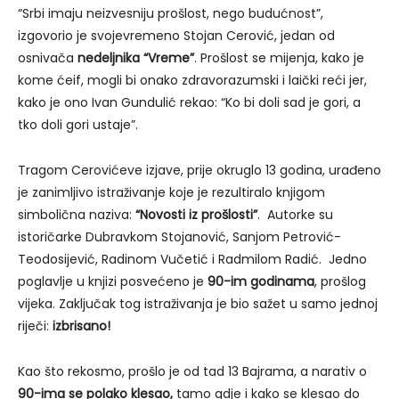
“Srbi imaju neizvesniju prošlost, nego budućnost”,
izgovorio je svojevremeno Stojan Cerović, jedan od
osnivača
nedeljnika “Vreme”
. Prošlost se mijenja, kako je
kome ćeif, mogli bi onako zdravorazumski i laički reći jer,
kako je ono Ivan Gundulić rekao: “Ko bi doli sad je gori, a
tko doli gori ustaje”.
Tragom Cerovićeve izjave, prije okruglo 13 godina, urađeno
je zanimljivo istraživanje koje je rezultiralo knjigom
simbolična naziva:
“Novosti iz prošlosti”
. Autorke su
istoričarke Dubravkom Stojanović, Sanjom Petrović-
Teodosijević, Radinom Vučetić i Radmilom Radić. Jedno
poglavlje u knjizi posvećeno je
90-im godinama
, prošlog
vijeka. Zaključak tog istraživanja je bio sažet u samo jednoj
riječi:
izbrisano!
Kao što rekosmo, prošlo je od tad 13 Bajrama, a narativ o
90-ima se polako klesao,
tamo gdje i kako se klesao do