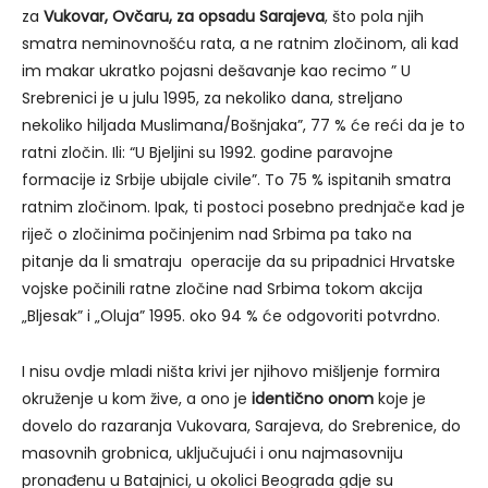
za
Vukovar, Ovčaru, za opsadu Sarajeva
, što pola njih
smatra neminovnošću rata, a ne ratnim zločinom, ali kad
im makar ukratko pojasni dešavanje kao recimo ” U
Srebrenici je u julu 1995, za nekoliko dana, streljano
nekoliko hiljada Muslimana/Bošnjaka”, 77 % će reći da je to
ratni zločin. Ili: “U Bjeljini su 1992. godine paravojne
formacije iz Srbije ubijale civile”. To 75 % ispitanih smatra
ratnim zločinom. Ipak, ti postoci posebno prednjače kad je
riječ o zločinima počinjenim nad Srbima pa tako na
pitanje da li smatraju operacije da su pripadnici Hrvatske
vojske počinili ratne zločine nad Srbima tokom akcija
„Bljesak” i „Oluja” 1995. oko 94 % će odgovoriti potvrdno.
I nisu ovdje mladi ništa krivi jer njihovo mišljenje formira
okruženje u kom žive, a ono je
identično onom
koje je
dovelo do razaranja Vukovara, Sarajeva, do Srebrenice, do
masovnih grobnica, uključujući i onu najmasovniju
pronađenu u Batajnici, u okolici Beograda gdje su