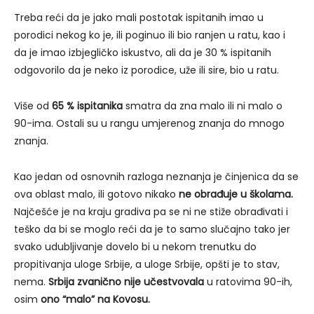
Treba reći da je jako mali postotak ispitanih imao u
porodici nekog ko je, ili poginuo ili bio ranjen u ratu, kao i
da je imao izbjegličko iskustvo, ali da je 30 % ispitanih
odgovorilo da je neko iz porodice, uže ili sire, bio u ratu.
Više od
65 % ispitanika
smatra da zna malo ili ni malo o
90-ima. Ostali su u rangu umjerenog znanja do mnogo
znanja.
Kao jedan od osnovnih razloga neznanja je činjenica da se
ova oblast malo, ili gotovo nikako
ne obrađuje u školama.
Najčešće je na kraju gradiva pa se ni ne stiže obrađivati i
teško da bi se moglo reći da je to samo slučajno tako jer
svako udubljivanje dovelo bi u nekom trenutku do
propitivanja uloge Srbije, a uloge Srbije, opšti je to stav,
nema.
Srbija zvanično nije učestvovala
u ratovima 90-ih,
osim
ono “malo” na Kovosu.