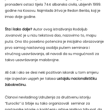
pronađeni ostaci tijela 744 albanska civila, ubijenih 1999.
godine na Kosovu. Najmlađa žrtva je Redon Beriša, koji je
imao dvije godine.
Šta i kako dalje?
Autor ovog istraživanja Rodoljub
Jovanović je u nizu tekstova dao, nazovimo to, mapu
puta. Ono što posebno potencira je inicijalno obrazovanje
prvo samog nastavnog osoblja putem seminara i
stručnog usavršavanja, ali navodi da su mogućnosti za
takvo usavršavanje malobrojne.
Ali čak i ako se desi neki pozitivan iskorak u tom smjeru
nije izvjestan uspjeh jer talasa
ustajalu nacionalističku
žabokrečinu.
Članovi nevladinog Udruženja za društvenu istoriju
“Euroclio” iz Srbije su tako organizovali seminar za
nastavnike istorije o korišćenju arhive Haškog tribunal, da