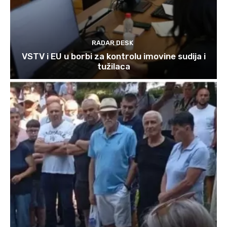
RADAR DESK
VSTV i EU u borbi za kontrolu imovine sudija i
tužilaca