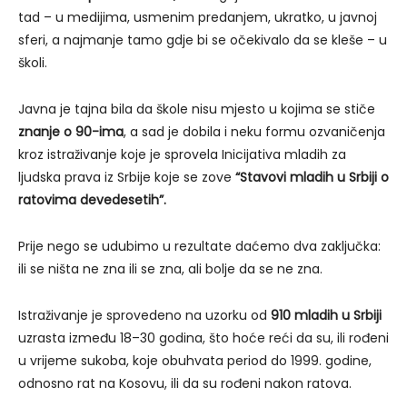
tad – u medijima, usmenim predanjem, ukratko, u javnoj
sferi, a najmanje tamo gdje bi se očekivalo da se kleše – u
školi.
Javna je tajna bila da škole nisu mjesto u kojima se stiče
znanje o 90-ima
, a sad je dobila i neku formu ozvaničenja
kroz istraživanje koje je sprovela Inicijativa mladih za
ljudska prava iz Srbije koje se zove
“Stavovi mladih u Srbiji o
ratovima devedesetih”.
Prije nego se udubimo u rezultate daćemo dva zaključka:
ili se ništa ne zna ili se zna, ali bolje da se ne zna.
Istraživanje je sprovedeno na uzorku od
910 mladih u Srbiji
uzrasta između 18–30 godina, što hoće reći da su, ili rođeni
u vrijeme sukoba, koje obuhvata period do 1999. godine,
odnosno rat na Kosovu, ili da su rođeni nakon ratova.