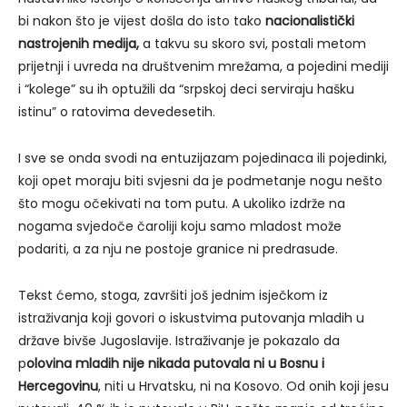
bi nakon što je vijest došla do isto tako
nacionalistički
nastrojenih medija,
a takvu su skoro svi, postali metom
prijetnji i uvreda na društvenim mrežama, a pojedini mediji
i “kolege” su ih optužili da “srpskoj deci serviraju hašku
istinu” o ratovima devedesetih.
I sve se onda svodi na entuzijazam pojedinaca ili pojedinki,
koji opet moraju biti svjesni da je podmetanje nogu nešto
što mogu očekivati na tom putu. A ukoliko izdrže na
nogama svjedoče čaroliji koju samo mladost može
podariti, a za nju ne postoje granice ni predrasude.
Tekst ćemo, stoga, završiti još jednim isječkom iz
istraživanja koji govori o iskustvima putovanja mladih u
države bivše Jugoslavije. Istraživanje je pokazalo da
p
olovina mladih nije nikada putovala ni u Bosnu i
Hercegovinu
, niti u Hrvatsku, ni na Kosovo. Od onih koji jesu