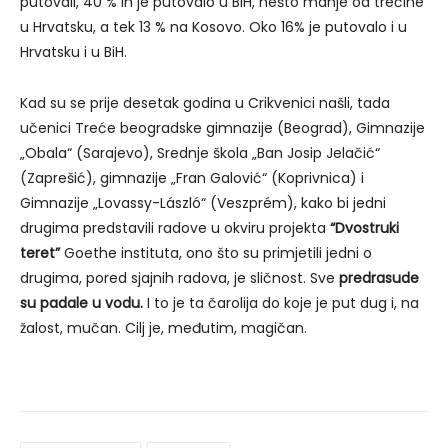
putovali, 40 % ih je putovalo u BiH, nešto manje od trećine
u Hrvatsku, a tek 13 % na Kosovo. Oko 16% je putovalo i u
Hrvatsku i u BiH.
Kad su se prije desetak godina u Crikvenici našli, tada
učenici Treće beogradske gimnazije (Beograd), Gimnazije
„Obala“ (Sarajevo), Srednje škola „Ban Josip Jelačić“
(Zaprešić), gimnazije „Fran Galović“ (Koprivnica) i
Gimnazije „Lovassy-László“ (Veszprém), kako bi jedni
drugima predstavili radove u okviru projekta
“Dvostruki
teret”
Goethe instituta, ono što su primjetili jedni o
drugima, pored sjajnih radova, je sličnost. Sve
predrasude
su padale u vodu.
I to je ta čarolija do koje je put dug i, na
žalost, mučan. Cilj je, međutim, magičan.