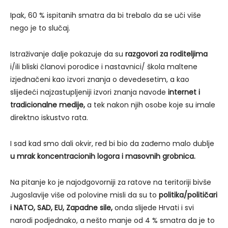
Ipak, 60 % ispitanih smatra da bi trebalo da se uči više
nego je to slučaj.
Istraživanje dalje pokazuje da su
razgovori za roditeljima
i/ili bliski članovi porodice i nastavnici/ škola maltene
izjednačeni kao izvori znanja o devedesetim, a kao
slijedeći najzastupljeniji izvori znanja navode
internet i
tradicionalne medije,
a tek nakon njih osobe koje su imale
direktno iskustvo rata.
I sad kad smo dali okvir, red bi bio da zađemo malo dublje
u mrak koncentracionih logora i masovnih grobnica.
Na pitanje ko je najodgovorniji za ratove na teritoriji bivše
Jugoslavije više od polovine misli da su to
politika/političari
i NATO, SAD, EU,
Zapadne sile,
onda slijede Hrvati i svi
narodi podjednako, a nešto manje od 4 % smatra da je to