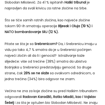
Slobodan Milošević. Za 41 % ispitanih
Haški tribunal
je
napravljen da svali krivicu za ratne zločine na Srbe.
Što se tiče samih ratnih zločina, kao najveće zločine
tokom 90-ih smatraju operacije
Bljesak i Oluja (19 %) i
NATO bombardovanje SRJ (12 %).
Pitate se šta je sa
Srebrenicom?
Da, i Srebrenicu imaju u
vidu pa tako 4,7 % smatra da je u Srebrenici počinjen
najveći zločin ali da li i genocid? Istraživanje kaže
slijedeće: više od trećine (38%) smatra da ubistva
Bošnjaka u Srebrenici predstavljaju genocid. Sa druge
strane, čak
28% se ne slaže
sa ovakvom odrednicom, a
jedna trećina (34%) bira odgovor ne znam.
Većina ne zna za koje zločine su pred Haškim tribunalom
odgovarali
Radovan Karadžić, Ratko Mladić, kao i Vojislav
Šešelj
i za šta je optužen bio Slobodan Milošević. Ne znaju