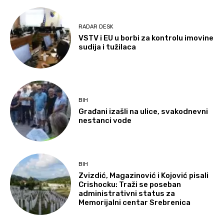
RADAR DESK
VSTV i EU u borbi za kontrolu imovine
sudija i tužilaca
BIH
Građani izašli na ulice, svakodnevni
nestanci vode
BIH
Zvizdić, Magazinović i Kojović pisali
Crishocku: Traži se poseban
administrativni status za
Memorijalni centar Srebrenica