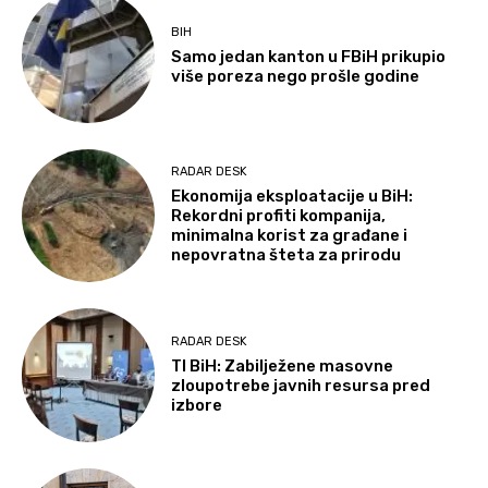
BIH
Samo jedan kanton u FBiH prikupio
više poreza nego prošle godine
RADAR DESK
Ekonomija eksploatacije u BiH:
Rekordni profiti kompanija,
minimalna korist za građane i
nepovratna šteta za prirodu
RADAR DESK
TI BiH: Zabilježene masovne
zloupotrebe javnih resursa pred
izbore