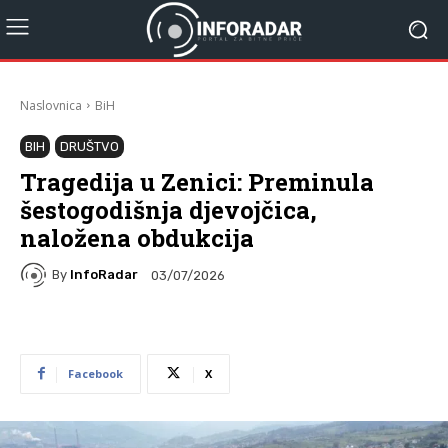
Naslovnica
BiH
BIH
DRUŠTVO
Tragedija u Zenici: Preminula
šestogodišnja djevojčica,
naložena obdukcija
By
InfoRadar
03/07/2026
Facebook
X