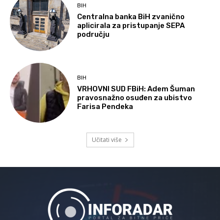
BIH
Centralna banka BiH zvanično
aplicirala za pristupanje SEPA
području
BIH
VRHOVNI SUD FBiH: Adem Šuman
pravosnažno osuđen za ubistvo
Farisa Pendeka
Učitati više