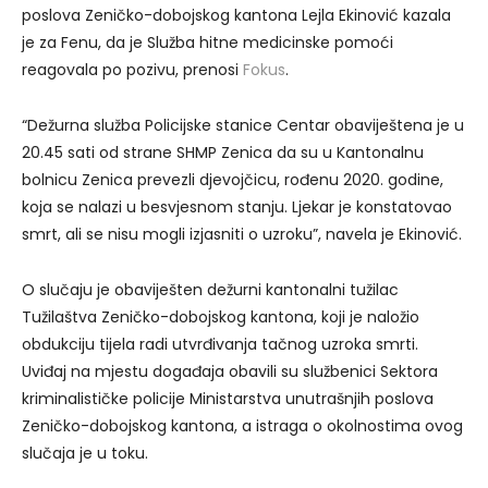
poslova Zeničko-dobojskog kantona Lejla Ekinović kazala
je za Fenu, da je Služba hitne medicinske pomoći
reagovala po pozivu, prenosi
Fokus
.
“Dežurna služba Policijske stanice Centar obaviještena je u
20.45 sati od strane SHMP Zenica da su u Kantonalnu
bolnicu Zenica prevezli djevojčicu, rođenu 2020. godine,
koja se nalazi u besvjesnom stanju. Ljekar je konstatovao
smrt, ali se nisu mogli izjasniti o uzroku”, navela je Ekinović.
O slučaju je obaviješten dežurni kantonalni tužilac
Tužilaštva Zeničko-dobojskog kantona, koji je naložio
obdukciju tijela radi utvrđivanja tačnog uzroka smrti.
Uviđaj na mjestu događaja obavili su službenici Sektora
kriminalističke policije Ministarstva unutrašnjih poslova
Zeničko-dobojskog kantona, a istraga o okolnostima ovog
slučaja je u toku.