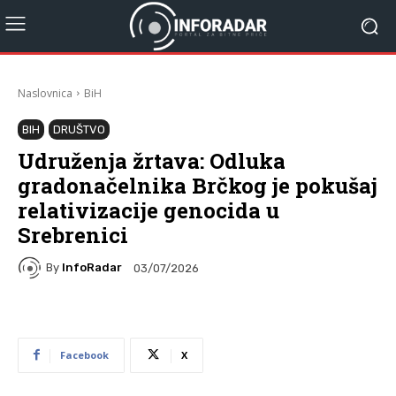
Naslovnica
BiH
BIH
DRUŠTVO
Udruženja žrtava: Odluka
gradonačelnika Brčkog je pokušaj
relativizacije genocida u
Srebrenici
By
InfoRadar
03/07/2026
Facebook
X