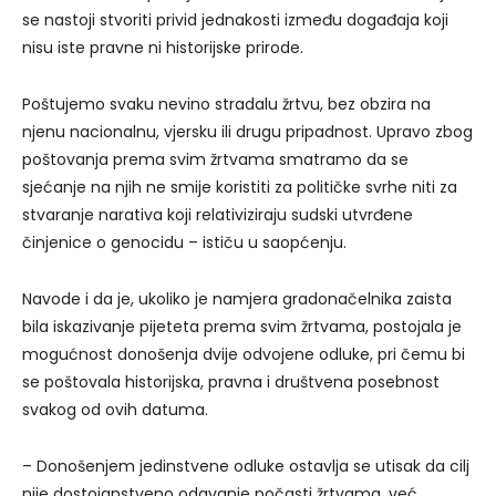
se nastoji stvoriti privid jednakosti između događaja koji
nisu iste pravne ni historijske prirode.
Poštujemo svaku nevino stradalu žrtvu, bez obzira na
njenu nacionalnu, vjersku ili drugu pripadnost. Upravo zbog
poštovanja prema svim žrtvama smatramo da se
sjećanje na njih ne smije koristiti za političke svrhe niti za
stvaranje narativa koji relativiziraju sudski utvrđene
činjenice o genocidu – ističu u saopćenju.
Navode i da je, ukoliko je namjera gradonačelnika zaista
bila iskazivanje pijeteta prema svim žrtvama, postojala je
mogućnost donošenja dvije odvojene odluke, pri čemu bi
se poštovala historijska, pravna i društvena posebnost
svakog od ovih datuma.
– Donošenjem jedinstvene odluke ostavlja se utisak da cilj
nije dostojanstveno odavanje počasti žrtvama, već