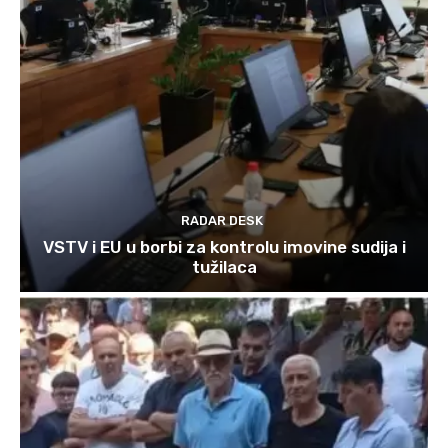
RADAR DESK
VSTV i EU u borbi za kontrolu imovine sudija i
tužilaca