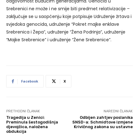
odgovornost budućim generacijama. Genocid u
Srebrenici ne može i ne smije biti predmet relativizacije –
zaključuje se u saopćenju koje potpisuje Udruženje žrtava i
svjedoka genocida, udruženje “Pokret majke enklave
Srebrenica i Žepa”, udruženje “Žena Podrinja”, udruženje
“Majke Srebrenice” i udruženje “Žene Srebrenice”.
Facebook
X
PRETHODNI ČLANAK
NAREDNI ČLANAK
Tragedija u Zenici:
Odbijen zahtjev poslanika
Preminula šestogodišnja
SNSD-a: Schmidtove izmjene
djevojčica, naložena
Krivičnog zakona su ustavne
obdukcija