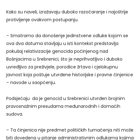
Kako su naveli, izražavaju duboko razočaranje i najoštrije
protivljenje ovakvom postupanju.
– Smatramo da donošenje jedinstvene odluke kojom se
ova dva datuma stavljaju u isti kontekst predstavlja
pokušaj relativizacije genocida počinjenog nad
Bošnjacima u Srebrenici, što je neprihvatljivo i duboko
uvredljivo za preživjele, porodice žrtava i cjelokupnu
javnost koja poštuje utvrđene historijske i pravne činjenice
– navode u saopćenju.
Podsjećaju da je genocid u Srebrenici utvrđen brojnim
pravosnažnim presudama međunarodnih i domaćih
sudova.
– Ta činjenica nije predmet političkih tumačenja niti može
biti dovedena u pitanje administrativnim odlukama kojima