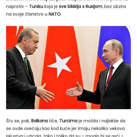
naprotiv –
Tursku
koja je
sve bliskija s Rusijom
, bez obzira
na svoje članstvo u
NATO
.
Što se, pak,
Balkana
tiče,
Turcima
je možda i najlakše da
se ovde osećaju kao kod kuće jer imaju nekoliko vekova
iskustva i uticaja, tako i toliko da su – moglo bi se reći –