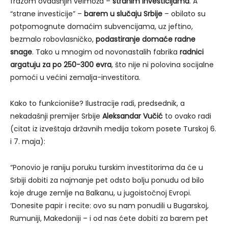
frazom ovdašnjih velmoža –
stranim investicijama
. A
“strane investicije” –
barem u slučaju Srbije
– obilato su
potpomognute domaćim subvencijama, uz jeftino,
bezmalo robovlasničko,
podastiranje domaće radne
snage
. Tako u mnogim od novonastalih fabrika
radnici
argatuju za po 250-300 evra
, što nije ni polovina socijalne
pomoći u većini zemalja-investitora.
Kako to funkcioniše? Ilustracije radi, predsednik, a
nekadašnji premijer Srbije
Aleksandar Vučić
to ovako radi
(citat iz izveštaja državnih medija tokom posete Turskoj 6.
i 7. maja):
“Ponovio je raniju poruku turskim investitorima da će u
Srbiji dobiti za najmanje pet odsto bolju ponudu od bilo
koje druge zemlje na Balkanu, u jugoistočnoj Evropi.
‘Donesite papir i recite: ovo su nam ponudili u Bugarskoj,
Rumuniji, Makedoniji – i od nas ćete dobiti za barem pet