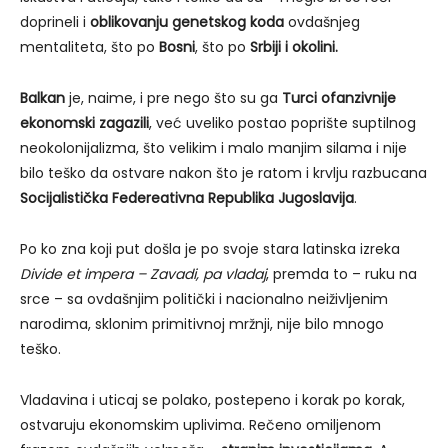
doprineli i
oblikovanju genetskog koda
ovdašnjeg
mentaliteta, što po
Bosni
, što po
Srbiji i okolini.
Balkan
je, naime, i pre nego što su ga
Turci ofanzivnije
ekonomski zagazili
, već uveliko postao poprište suptilnog
neokolonijalizma, što velikim i malo manjim silama i nije
bilo teško da ostvare nakon što je ratom i krvlju razbucana
Socijalistička Federeativna Republika Jugoslavija
.
Po ko zna koji put došla je po svoje stara latinska izreka
Divide et impera – Zavadi, pa vladaj
, premda to – ruku na
srce – sa ovdašnjim politički i nacionalno neiživljenim
narodima, sklonim primitivnoj mržnji, nije bilo mnogo
teško.
Vladavina i uticaj se polako, postepeno i korak po korak,
ostvaruju ekonomskim uplivima. Rečeno omiljenom