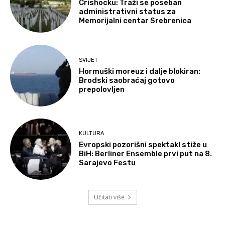
Crishocku: Traži se poseban
administrativni status za
Memorijalni centar Srebrenica
SVIJET
Hormuški moreuz i dalje blokiran:
Brodski saobraćaj gotovo
prepolovljen
KULTURA
Evropski pozorišni spektakl stiže u
BiH: Berliner Ensemble prvi put na 8.
Sarajevo Festu
Učitati više