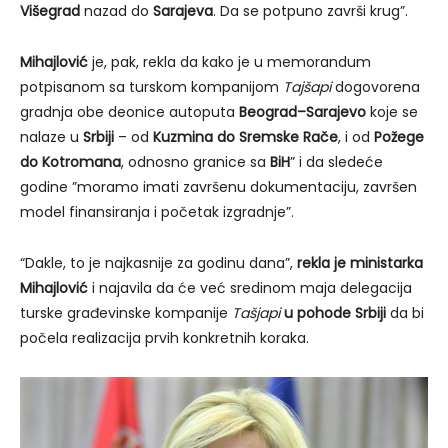
Višegrad
nazad do
Sarajeva
. Da se potpuno završi krug”.
Mihajlović
je, pak, rekla da kako je u memorandum
potpisanom sa turskom kompanijom
Tajšapi
dogovorena
gradnja obe deonice autoputa
Beograd–Sarajevo
koje se
nalaze u
Srbiji
– od
Kuzmina do Sremske Rače
, i od
Požege
do Kotromana
, odnosno granice sa
BiH
” i da sledeće
godine ”moramo imati završenu dokumentaciju, završen
model finansiranja i početak izgradnje”.
“Dakle, to je najkasnije za godinu dana”,
rekla je ministarka
Mihajlović
i najavila da će već sredinom maja delegacija
turske građevinske kompanije
Tašjapi
u pohode Srbiji
da bi
počela realizacija prvih konkretnih koraka.