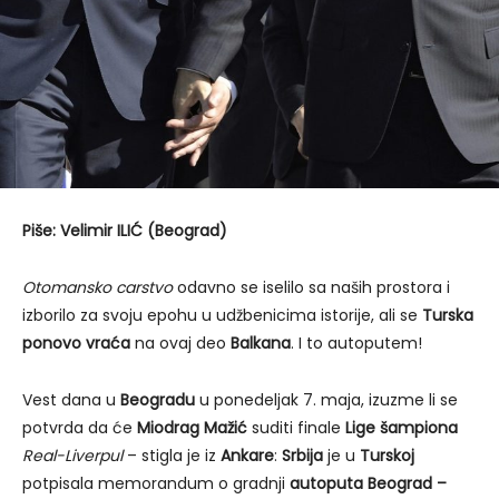
Piše: Velimir ILIĆ (Beograd)
Otomansko carstvo
odavno se iselilo sa naših prostora i
izborilo za svoju epohu u udžbenicima istorije, ali se
Turska
ponovo vraća
na ovaj deo
Balkana
. I to autoputem!
Vest dana u
Beogradu
u ponedeljak 7. maja, izuzme li se
potvrda da će
Miodrag Mažić
suditi finale
Lige šampiona
Real-Liverpul
– stigla je iz
Ankare
:
Srbija
je u
Turskoj
potpisala memorandum o gradnji
autoputa Beograd –