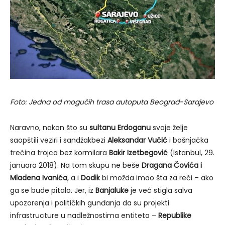
Foto: Jedna od mogućih trasa autoputa Beograd-Sarajevo
Naravno, nakon što su
sultanu Erdoganu
svoje želje
saopštili veziri i sandžakbezi
Aleksandar Vučić
i bošnjačka
trećina trojca bez kormilara
Bakir Izetbegović
(Istanbul, 29.
januara 2018). Na tom skupu ne beše
Dragana Čovića i
Mladena Ivanića
, a i
Dodik
bi možda imao šta za reći – ako
ga se bude pitalo. Jer, iz
Banjaluke
je već stigla salva
upozorenja i političkih gunđanja da su projekti
infrastructure u nadležnostima entiteta –
Republike