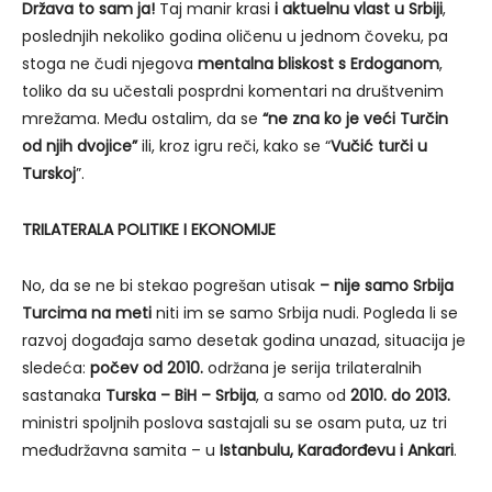
Država to sam ja!
Taj manir krasi
i aktuelnu vlast u Srbiji
,
poslednjih nekoliko godina oličenu u jednom čoveku, pa
stoga ne čudi njegova
mentalna bliskost s Erdoganom
,
toliko da su učestali posprdni komentari na društvenim
mrežama. Među ostalim, da se
“ne zna ko je veći Turčin
od njih dvojice”
ili, kroz igru reči, kako se “
Vučić turči u
Turskoj
”.
TRILATERALA POLITIKE I EKONOMIJE
No, da se ne bi stekao pogrešan utisak
– nije samo Srbija
Turcima na meti
niti im se samo Srbija nudi. Pogleda li se
razvoj događaja samo desetak godina unazad, situacija je
sledeća:
počev od 2010.
održana je serija trilateralnih
sastanaka
Turska – BiH – Srbija
, a samo od
2010. do 2013.
ministri spoljnih poslova sastajali su se osam puta, uz tri
međudržavna samita – u
Istanbulu, Karađorđevu i Ankari
.