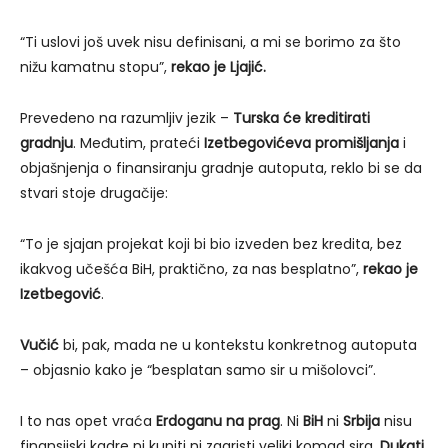
“Ti uslovi još uvek nisu definisani, a mi se borimo za što
nižu kamatnu stopu”,
rekao je Ljajić.
Prevedeno na razumljiv jezik –
Turska će kreditirati
gradnju
. Međutim, prateći
Izetbegovićeva promišljanja
i
objašnjenja o finansiranju gradnje autoputa, reklo bi se da
stvari stoje drugačije:
“To je sjajan projekat koji bi bio izveden bez kredita, bez
ikakvog učešća BiH, praktično, za nas besplatno”,
rekao je
Izetbegović
.
Vučić
bi, pak, mada ne u kontekstu konkretnog autoputa
– objasnio kako je “besplatan samo sir u mišolovci”.
I to nas opet vraća
Erdoganu na prag
. Ni
BiH
ni
Srbija
nisu
finansijski kadre ni kupiti ni zagristi veliki komad sira.
Dukati