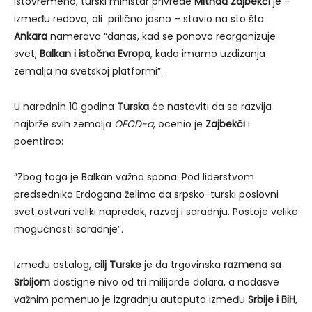
Istovremeno, turski ministar privrede
Mithad Zajbekči
je –
između redova, ali prilično jasno – stavio na sto šta
Ankara
namerava “danas, kad se ponovo reorganizuje
svet,
Balkan i istočna Evropa
, kada imamo uzdizanja
zemalja na svetskoj platformi”.
U narednih 10 godina
Turska
će nastaviti da se razvija
najbrže svih zemalja
OECD-a
, ocenio je
Zajbekči
i
poentirao:
”Zbog toga je Balkan važna spona. Pod liderstvom
predsednika Erdogana želimo da srpsko-turski poslovni
svet ostvari veliki napredak, razvoj i saradnju. Postoje velike
mogućnosti saradnje”.
Između ostalog,
cilj Turske
je da trgovinska
razmena sa
Srbijom
dostigne nivo od tri milijarde dolara, a nadasve
važnim pomenuo je izgradnju autoputa između
Srbije i BiH
,