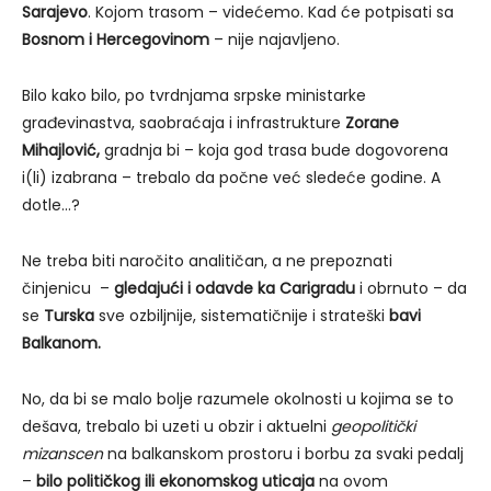
Sarajevo
. Kojom trasom – videćemo. Kad će potpisati sa
Bosnom i
Hercegovinom
– nije najavljeno.
Bilo kako bilo, po tvrdnjama srpske ministarke
građevinastva, saobraćaja i infrastrukture
Zorane
Mihajlović,
gradnja bi – koja god trasa bude dogovorena
i(li) izabrana – trebalo da počne već sledeće godine. A
dotle…?
Ne treba biti naročito analitičan, a ne prepoznati
činjenicu –
gledajući i odavde ka Carigradu
i obrnuto – da
se
Turska
sve ozbiljnije, sistematičnije i strateški
bavi
Balkanom.
No, da bi se malo bolje razumele okolnosti u kojima se to
dešava, trebalo bi uzeti u obzir i aktuelni
geopolitički
mizanscen
na balkanskom prostoru i borbu za svaki pedalj
–
bilo političkog ili ekonomskog uticaja
na ovom