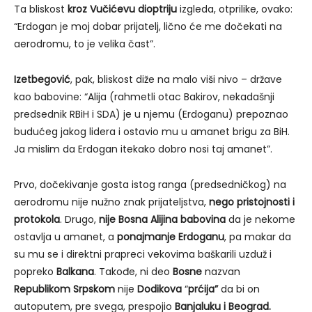
Ta bliskost
kroz Vučićevu dioptriju
izgleda, otprilike, ovako:
“Erdogan je moj dobar prijatelj, lično će me dočekati na
aerodromu, to je velika čast”.
Izetbegović
, pak, bliskost diže na malo viši nivo – države
kao babovine: “Alija (rahmetli otac Bakirov, nekadašnji
predsednik RBiH i SDA) je u njemu (Erdoganu) prepoznao
budućeg jakog lidera i ostavio mu u amanet brigu za BiH.
Ja mislim da Erdogan itekako dobro nosi taj amanet”.
Prvo, dočekivanje gosta istog ranga (predsedničkog) na
aerodromu nije nužno znak prijateljstva,
nego pristojnosti i
protokola
. Drugo,
nije Bosna Alijina babovina
da je nekome
ostavlja u amanet, a
ponajmanje Erdoganu
, pa makar da
su mu se i direktni prapreci vekovima baškarili uzduž i
popreko
Balkana
. Takođe, ni deo
Bosne
nazvan
Republikom Srpskom
nije
Dodikova
“
prćija”
da bi on
autoputem, pre svega, prespojio
Banjaluku i Beograd.