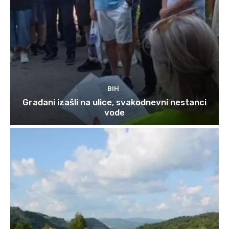
BIH
Građani izašli na ulice, svakodnevni nestanci
vode