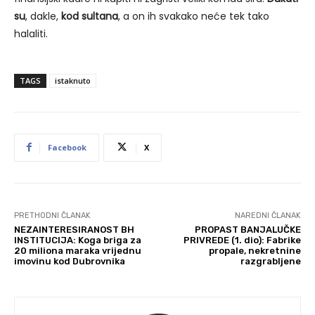
su
, dakle,
kod sultana
, a on ih svakako neće tek tako
halaliti.
TAGS
istaknuto
Facebook
X
PRETHODNI ČLANAK
NAREDNI ČLANAK
NEZAINTERESIRANOST BH
PROPAST BANJALUČKE
INSTITUCIJA: Koga briga za
PRIVREDE (1. dio): Fabrike
20 miliona maraka vrijednu
propale, nekretnine
imovinu kod Dubrovnika
razgrabljene