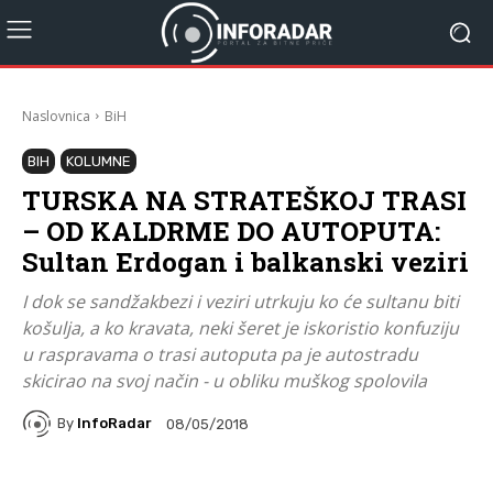
Naslovnica
BiH
BIH
KOLUMNE
TURSKA NA STRATEŠKOJ TRASI
– OD KALDRME DO AUTOPUTA:
Sultan Erdogan i balkanski veziri
I dok se sandžakbezi i veziri utrkuju ko će sultanu biti
košulja, a ko kravata, neki šeret je iskoristio konfuziju
u raspravama o trasi autoputa pa je autostradu
skicirao na svoj način - u obliku muškog spolovila
By
InfoRadar
08/05/2018