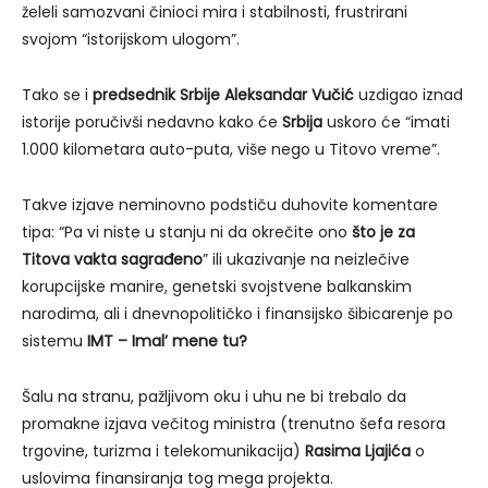
želeli samozvani činioci mira i stabilnosti, frustrirani
svojom “istorijskom ulogom”.
Tako se i
predsednik Srbije Aleksandar Vučić
uzdigao iznad
istorije poručivši nedavno kako će
Srbija
uskoro će “imati
1.000 kilometara auto-puta, više nego u Titovo vreme”.
Takve izjave neminovno podstiču duhovite komentare
tipa: “Pa vi niste u stanju ni da okrečite ono
što je za
Titova vakta sagrađeno
” ili ukazivanje na neizlečive
korupcijske manire, genetski svojstvene balkanskim
narodima, ali i dnevnopolitičko i finansijsko šibicarenje po
sistemu
IMT – Imal’ mene tu?
Šalu na stranu, pažljivom oku i uhu ne bi trebalo da
promakne izjava večitog ministra (trenutno šefa resora
trgovine, turizma i telekomunikacija)
Rasima Ljajića
o
uslovima finansiranja tog mega projekta.