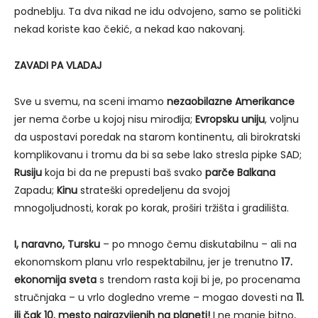
podneblju. Ta dva nikad ne idu odvojeno, samo se politički
nekad koriste kao čekić, a nekad kao nakovanj.
ZAVADI PA VLADAJ
Sve u svemu, na sceni imamo
nezaobilazne Amerikance
jer nema čorbe u kojoj nisu mirođija;
Evropsku uniju
, voljnu
da uspostavi poredak na starom kontinentu, ali birokratski
komplikovanu i tromu da bi sa sebe lako stresla pipke SAD;
Rusiju
koja bi da ne prepusti baš svako
parče Balkana
Zapadu;
Kinu
strateški opredeljenu da svojoj
mnogoljudnosti, korak po korak, proširi tržišta i gradilišta.
I, naravno, Tursku
– po mnogo čemu diskutabilnu – ali na
ekonomskom planu vrlo respektabilnu, jer je trenutno
17.
ekonomija sveta
s trendom rasta koji bi je, po procenama
stručnjaka – u vrlo dogledno vreme – mogao dovesti na
11.
ili čak 10. mesto najrazvijenih na planeti!
I ne manje bitno,