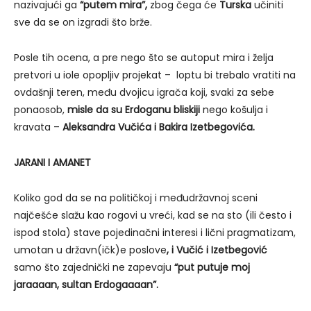
nazivajući ga
“putem mira”,
zbog čega će
Turska
učiniti
sve da se on izgradi što brže.
Posle tih ocena, a pre nego što se autoput mira i želja
pretvori u iole opopljiv projekat – loptu bi trebalo vratiti na
ovdašnji teren, među dvojicu igrača koji, svaki za sebe
ponaosob,
misle da su Erdoganu bliskiji
nego košulja i
kravata –
Aleksandra Vučića i Bakira Izetbegovića.
JARANI I AMANET
Koliko god da se na političkoj i međudržavnoj sceni
najčešće slažu kao rogovi u vreći, kad se na sto (ili često i
ispod stola) stave pojedinačni interesi i lični pragmatizam,
umotan u državn(ičk)e poslove
, i Vučić i Izetbegović
samo što zajednički ne zapevaju
“put putuje moj
jaraaaan, sultan Erdogaaaan”.