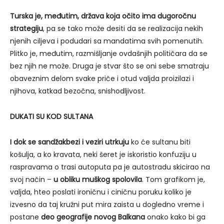
Turska je, međutim, država koja očito ima dugoročnu
strategiju
, pa se tako može desiti da se realizacija nekih
njenih ciljeva i podudari sa mandatima svih pomenutih.
Plitko je, međutim, razmišljanje ovdašnjih političara da se
bez njih ne može. Druga je stvar što se oni sebe smatraju
obaveznim delom svake priče i otud valjda proizilazi i
njihova, katkad bezočna, snishodljivost.
DUKATI SU KOD SULTANA
I dok se sandžakbezi i veziri utrkuju
ko će sultanu biti
košulja, a ko kravata, neki šeret je iskoristio konfuziju u
raspravama o trasi autoputa pa je autostradu skicirao na
svoj način –
u obliku muškog spolovila
. Tom grafikom je,
valjda, hteo poslati ironičnu i ciničnu poruku koliko je
izvesno da taj kružni put mira zaista u dogledno vreme i
postane
deo geografije novog Balkana
onako kako bi ga