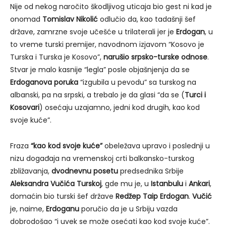
Nije od nekog naročito škodljivog uticaja bio gest ni kad je
onomad
Tomislav Nikolić
odlučio da, kao tadašnji šef
države, zamrzne svoje učešće u trilaterali jer je
Erdogan
, u
to vreme turski premijer, navodnom izjavom “Kosovo je
Turska i Turska je Kosovo”,
narušio srpsko-turske odnose
.
Stvar je malo kasnije “legla” posle objašnjenja da se
Erdoganova poruka
“izgubila u pevodu” sa turskog na
albanski, pa na srpski, a trebalo je da glasi “da se (
Turci i
Kosovari
) osećaju uzajamno, jedni kod drugih, kao kod
svoje kuće”.
Fraza
“kao kod svoje kuće”
obeležava upravo i poslednji u
nizu događaja na vremenskoj crti balkansko-turskog
zbližavanja,
dvodnevnu posetu
predsednika Srbije
Aleksandra Vučića Turskoj
, gde mu je, u
Istanbulu
i
Ankari
,
domaćin bio turski šef države
Redžep Taip Erdogan
.
Vučić
je, naime,
Erdoganu
poručio da je u Srbiju vazda
dobrodošao “i uvek se može osećati kao kod svoje kuće”.