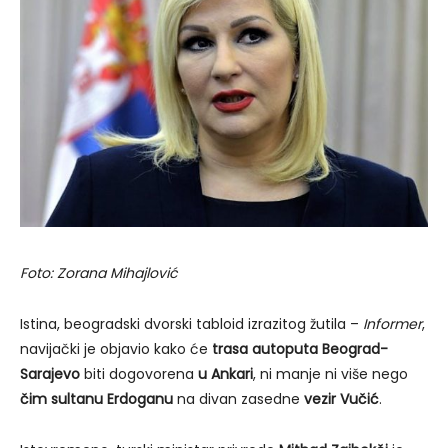
Foto: Zorana Mihajlović
Istina, beogradski dvorski tabloid izrazitog žutila –
Informer
,
navijački je objavio kako će
trasa autoputa Beograd-
Sarajevo
biti dogovorena
u Ankari
, ni manje ni više nego
čim sultanu Erdoganu
na divan zasedne
vezir Vučić
.