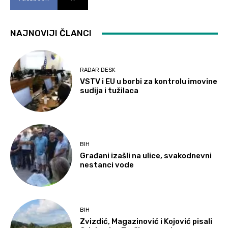
NAJNOVIJI ČLANCI
RADAR DESK
VSTV i EU u borbi za kontrolu imovine
sudija i tužilaca
BIH
Građani izašli na ulice, svakodnevni
nestanci vode
BIH
Zvizdić, Magazinović i Kojović pisali