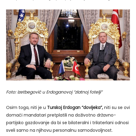
Foto: Izetbegović u Erdoganovoj “zlatnoj fotelji”
Osim toga, niti je u
Turskoj Erdogan “dovijeka”,
niti su se ovi
domaći mandatari pretplatili na doživotno državno-
partijsko gazdovanje da bi se bilateralni i trilaterlani odnosi
sveli samo na njihovu personalnu samodovoljnost.