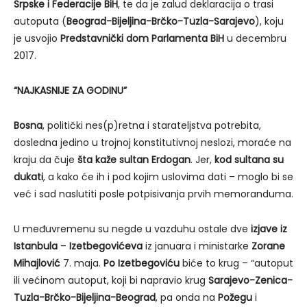
Srpske i Federacije BiH
, te da je zalud deklaracija o trasi
autoputa (
Beograd-Bijeljina-Brčko-Tuzla-Sarajevo
), koju
je usvojio
Predstavnički dom Parlamenta BiH
u decembru
2017.
“NAJKASNIJE ZA GODINU”
Bosna
, politički nes(p)retna i starateljstva potrebita,
dosledna jedino u trojnoj konstitutivnoj neslozi, moraće na
kraju da čuje
šta kaže sultan Erdogan
. Jer,
kod sultana su
dukati
, a kako će ih i pod kojim uslovima dati – moglo bi se
već i sad naslutiti posle potpisivanja prvih memoranduma.
U međuvremenu su negde u vazduhu ostale dve
izjave iz
Istanbula
–
Izetbegovićeva
iz januara i ministarke
Zorane
Mihajlović
7. maja.
Po Izetbegoviću
biće to krug – “autoput
ili većinom autoput, koji bi napravio krug
Sarajevo-Zenica-
Tuzla-Brčko-Bijeljina-Beograd
, pa onda na
Požegu
i