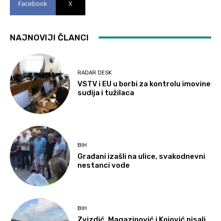
Facebook
X
NAJNOVIJI ČLANCI
RADAR DESK
VSTV i EU u borbi za kontrolu imovine
sudija i tužilaca
BIH
Građani izašli na ulice, svakodnevni
nestanci vode
BIH
Zvizdić, Magazinović i Kojović pisali