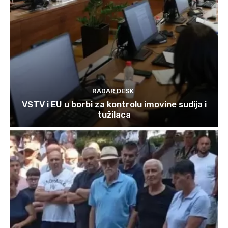
RADAR DESK
VSTV i EU u borbi za kontrolu imovine sudija i
tužilaca