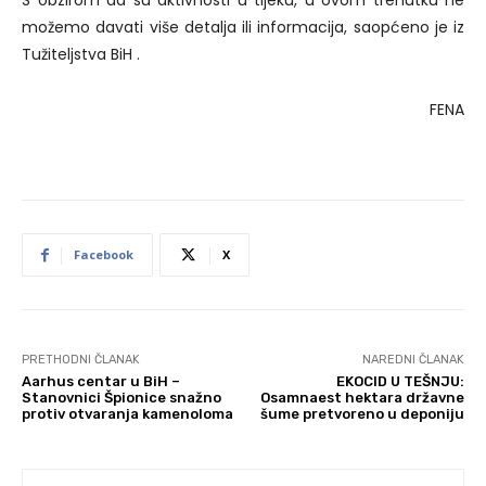
S obzirom da su aktivnosti u tijeku, u ovom trenutku ne
možemo davati više detalja ili informacija, saopćeno je iz
Tužiteljstva BiH .
FENA
Facebook
X
PRETHODNI ČLANAK
NAREDNI ČLANAK
Aarhus centar u BiH –
EKOCID U TEŠNJU:
Stanovnici Špionice snažno
Osamnaest hektara državne
protiv otvaranja kamenoloma
šume pretvoreno u deponiju