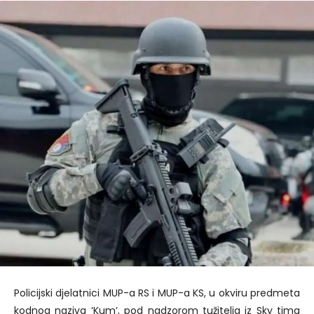
Policijski djelatnici MUP-a RS i MUP-a KS, u okviru predmeta
kodnog naziva ‘Kum’, pod nadzorom tužitelja iz Sky tima