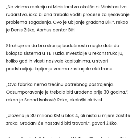
„Ne vidimo reakciju ni Ministarstva okoliša ni Ministarstva
rudarstva, iako bi ona trebala voditi procese za rješavanje
problema zagađenja. Ovo je ubijanje građana BiH.“, rekao
je Denis Žiško, Aarhus centar BiH.
Strahuje se da bi u skorijoj budućnosti moglo doći do
kolapsa sistema u TE Tuzla. Investicije u rekonstrukciju,
koliko god ih vlasti nazivale kapitalnima, u stvari
predstavljaju krpljenje veoma zastarjele elektrane.
„Ova fabrika nema trećinu potrebnog postrojenja.
Odsumporavanje je trebalo biti urađeno prije 30 godina.“,
rekao je Senad Isaković Roko, ekološki aktivist.
„Uloženo je 30 miliona KM u blok 4, ali ništa u mjere zaštite
zraka. Građani će nastaviti biti trovani.“, govori Žiško.