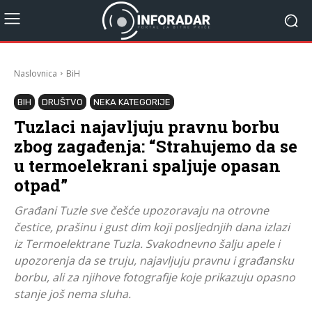
Naslovnica
BiH
BIH
DRUŠTVO
NEKA KATEGORIJE
Tuzlaci najavljuju pravnu borbu
zbog zagađenja: “Strahujemo da se
u termoelekrani spaljuje opasan
otpad”
Građani Tuzle sve češće upozoravaju na otrovne
čestice, prašinu i gust dim koji posljednjih dana izlazi
iz Termoelektrane Tuzla. Svakodnevno šalju apele i
upozorenja da se truju, najavljuju pravnu i građansku
borbu, ali za njihove fotografije koje prikazuju opasno
stanje još nema sluha.