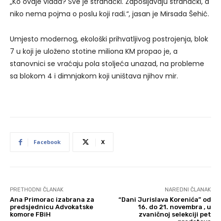
„Ko ovdje vlada? Sve je stranački. Zapošljavaju stranački, a
niko nema pojma o poslu koji radi.“, jasan je Mirsada Šehić.
Umjesto modernog, ekološki prihvatljivog postrojenja, blok
7 u koji je uloženo stotine miliona KM propao je, a
stanovnici se vraćaju pola stoljeća unazad, na probleme
sa blokom 4 i dimnjakom koji uništava njihov mir.
Facebook
X
PRETHODNI ČLANAK
NAREDNI ČLANAK
Ana Primorac izabrana za
“Dani Jurislava Korenića” od
predsjednicu Advokatske
16. do 21. novembra , u
komore FBiH
zvaničnoj selekciji pet