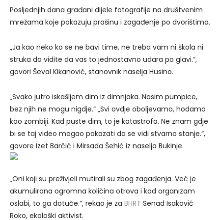
Posljednjih dana građani dijele fotografije na društvenim
mrežama koje pokazuju prašinu i zagađenje po dvorištima.
„Ja kao neko ko se ne bavi time, ne treba vam ni škola ni
struka da vidite da vas to jednostavno udara po glavi.“,
govori Ševal Kikanović, stanovnik naselja Husino.
„Svako jutro iskašljem dim iz dimnjaka. Nosim pumpice,
bez njih ne mogu nigdje.“ „Svi ovdje oboljevamo, hodamo
kao zombiji. Kad puste dim, to je katastrofa. Ne znam gdje
bi se taj video mogao pokazati da se vidi stvarno stanje.“,
govore Izet Barčić i Mirsada Šehić iz naselja Bukinje.
„Oni koji su preživjeli mutirali su zbog zagađenja. Već je
akumulirana ogromna količina otrova i kad organizam
oslabi, to ga dotuče.“, rekao je za
BHRT
Senad Isaković
Roko, ekološki aktivist.