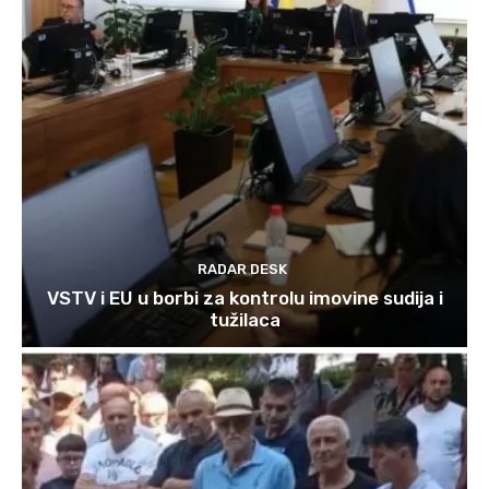
RADAR DESK
VSTV i EU u borbi za kontrolu imovine sudija i
tužilaca