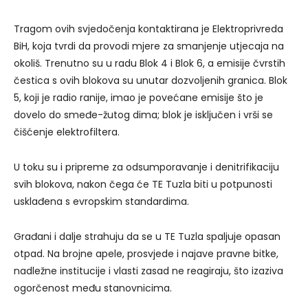
Tragom ovih svjedočenja kontaktirana je Elektroprivreda
BiH, koja tvrdi da provodi mjere za smanjenje utjecaja na
okoliš. Trenutno su u radu Blok 4 i Blok 6, a emisije čvrstih
čestica s ovih blokova su unutar dozvoljenih granica. Blok
5, koji je radio ranije, imao je povećane emisije što je
dovelo do smeđe-žutog dima; blok je isključen i vrši se
čišćenje elektrofiltera.
U toku su i pripreme za odsumporavanje i denitrifikaciju
svih blokova, nakon čega će TE Tuzla biti u potpunosti
usklađena s evropskim standardima.
Građani i dalje strahuju da se u TE Tuzla spaljuje opasan
otpad. Na brojne apele, prosvjede i najave pravne bitke,
nadležne institucije i vlasti zasad ne reagiraju, što izaziva
ogorčenost među stanovnicima.