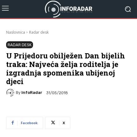
Naslovnica
Radar desk
RADAR DESK
U Prijedoru obilježen Dan bijelih
traka: Najveća želja roditelja je
izgradnja spomenika ubijenoj
djeci
By
InfoRadar
31/05/2018
Facebook
X