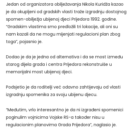
Jedan od organizatora obilježavanja Nikola Kuridža kazao
je da okupljeni od gradskih vlasti traže izgradnju dostojnog
spomen-obilježja ubijenoj djeci Prijedora 1992. godine.
“Gradskim vlastima smo predložili tri lokacije, ali oni su
nam kazali da ne mogu mijenjati regulacioni plan zbog
toga”, pojasnio je.
Dodao je da je jedna od alternativa i da se most između
starog dijela grada i centra Prijedora rekonstruiše u
memorijalni most ubijenoj djeci.
Podsjetio je da roditelji već odavno zahtijevaju od vlasti
izgradnju spomenika za svoju ubijenu djecu.
“Međutim, vrlo interesantno je da ni izgrađeni spomenici
poginulim vojnicima Vojske RS-a također nisu u
regulacionim planovima Grada Prijedora”, naglasio je.