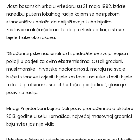
Vlasti bosanskih Srba u Prijedoru su 31. maja 1992. izdale
naredbu putem lokalnog radija kojom se nesrpskom
stanovništvu nalaže da obilježi svoje kuće bijelim
zastavama ili čaršafima, te da pri izlasku iz kuća stave
bijele trake oko rukava.
“Građani srpske nacionalnosti, pridružite se svojoj vojsci i
policiji u potjeri za ovim ekstremistima. Ostali građani,
muslimanske i hrvatske nacionalnosti, moraju na svoje
kuće i stanove izvjesiti bijele zastave i na ruke staviti bijele
trake. U protivnom, snosit će teške posljedice”, glasio je
poziv na radiju.
Mnogi Prijedorčani koji su čuli poziv pronađeni su u oktobru
2013. godine u selu Tomašica, najvećoj masovnoj grobnici
koju svijet još nije vidio.
Udruženje žrtava i svjedoka genocida poziva sve institucije