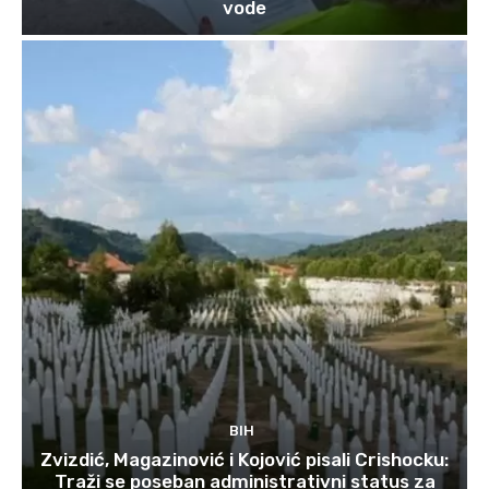
vode
BIH
Zvizdić, Magazinović i Kojović pisali Crishocku:
Traži se poseban administrativni status za