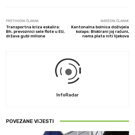
PRETHODNI ČLANAK
NAREDNI ČLANAK
Transportna kriza eskalira:
Kantonalna bolnica doživjela
Bh. prevoznici sele flote u EU,
kolaps: Blokirani joj računi,
država gubi milione
nema plata niti lijekova
InfoRadar
POVEZANE VIJESTI