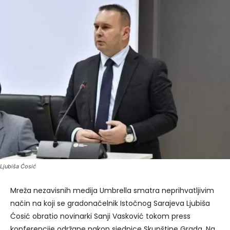
Ljubiša Ćosić
Mreža nezavisnih medija Umbrella smatra neprihvatljivim
način na koji se gradonačelnik Istočnog Sarajeva Ljubiša
Ćosić obratio novinarki Sanji Vasković tokom press
konferencije održane nakon sjednice Skupštine Grada. Na