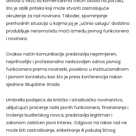
dovodi u vezu sa komentarima trećih osoba na portalu,
što je oblik pritiska koji može stvoriti zastrašujuće
okruženje za rad novinara. Također, spominjanje
prethodnih situacija u kojima joj je „učinio uslugu“ dodatno
produbljuje neravnotežu moći između javnog funkcionera
i novinara.
Ovakav način komunikacije predstavlja neprimjeren,
neprihvatljiv i profesionalno nedozvoljen odnos javnog
funkcionera prema novinarki, posebno u institucionalnom
i javnom kontekstu kao što je press konferencija nakon
sjednice Skupštine Grada.
Umbrella podsjeća da kritičko i istraživačko novinarstvo,
uključujući praćenje rada javnih funkcionera, finansiranja i
trošenja budžetskog novca, predstavlja legitiman i
zakonom zaštićen javni interes. Odgovor na takav rad ne
može biti zastrašivanje, etiketiranje ili pokušaj ličnog