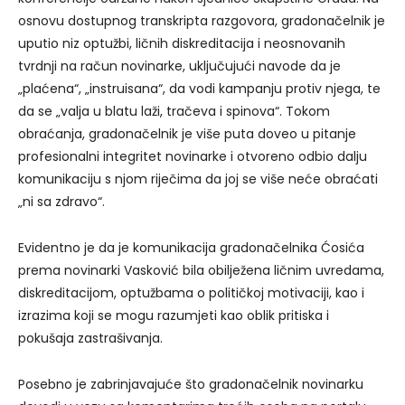
osnovu dostupnog transkripta razgovora, gradonačelnik je
uputio niz optužbi, ličnih diskreditacija i neosnovanih
tvrdnji na račun novinarke, uključujući navode da je
„plaćena“, „instruisana“, da vodi kampanju protiv njega, te
da se „valja u blatu laži, tračeva i spinova“. Tokom
obraćanja, gradonačelnik je više puta doveo u pitanje
profesionalni integritet novinarke i otvoreno odbio dalju
komunikaciju s njom riječima da joj se više neće obraćati
„ni sa zdravo“.
Evidentno je da je komunikacija gradonačelnika Ćosića
prema novinarki Vasković bila obilježena ličnim uvredama,
diskreditacijom, optužbama o političkoj motivaciji, kao i
izrazima koji se mogu razumjeti kao oblik pritiska i
pokušaja zastrašivanja.
Posebno je zabrinjavajuće što gradonačelnik novinarku