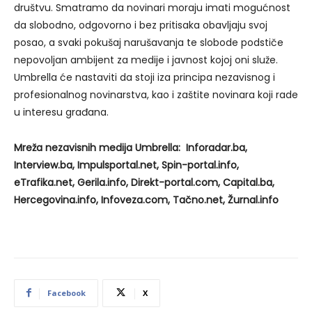
društvu. Smatramo da novinari moraju imati mogućnost
da slobodno, odgovorno i bez pritisaka obavljaju svoj
posao, a svaki pokušaj narušavanja te slobode podstiče
nepovoljan ambijent za medije i javnost kojoj oni služe.
Umbrella će nastaviti da stoji iza principa nezavisnog i
profesionalnog novinarstva, kao i zaštite novinara koji rade
u interesu građana.
Mreža nezavisnih medija Umbrella: Inforadar.ba,
Interview.ba, Impulsportal.net, Spin-portal.info,
eTrafika.net, Gerila.info, Direkt-portal.com, Capital.ba,
Hercegovina.info, Infoveza.com, Tačno.net, Žurnal.info
Facebook
X