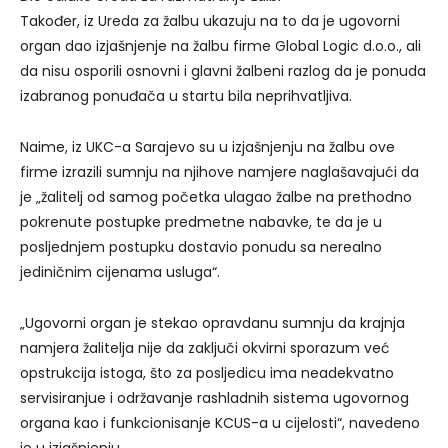
Također, iz Ureda za žalbu ukazuju na to da je ugovorni
organ dao izjašnjenje na žalbu firme Global Logic d.o.o., ali
da nisu osporili osnovni i glavni žalbeni razlog da je ponuda
izabranog ponuđača u startu bila neprihvatljiva.
Naime, iz UKC-a Sarajevo su u izjašnjenju na žalbu ove
firme izrazili sumnju na njihove namjere naglašavajući da
je „žalitelj od samog početka ulagao žalbe na prethodno
pokrenute postupke predmetne nabavke, te da je u
posljednjem postupku dostavio ponudu sa nerealno
jediničnim cijenama usluga“.
„Ugovorni organ je stekao opravdanu sumnju da krajnja
namjera žalitelja nije da zaključi okvirni sporazum već
opstrukcija istoga, što za posljedicu ima neadekvatno
servisiranjue i održavanje rashladnih sistema ugovornog
organa kao i funkcionisanje KCUS-a u cijelosti“, navedeno