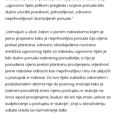
„ugovorno tijelo prilikom pregleda i ocjene ponuda bilo
dužno utvrditi pravilnost, prihvatljivost, odnosno
neprihvatljivost dostavljenih ponuda.“
„Uzimajući u obzir Zakon o javnim nabavkama kojim je
jasno propisano kako je neprihvatljiva ponuda čija cijena
prelazi planirana, odnosno obezbijeđena novčana
sredstva ugovornog tijela za nabavku, ugovorno tijelo je
bilo dužno ponudu izabranog ponuditelja, a čija je
ponuđena cijena prelazi planiranu procijenjenu vrijednost
javne nabavke odbaciti kao neprihvatljivu i istu ne uključiti
u postupak e-nabave. Za ovo tijelo sukladno zakonskim i
podazkonskim aktima nije do pravnog značaja kako je
izabrani ponuditelj snizio cijenu postupku e-aukcije na
iznos ispod procijenjene, budući da isti nije imao uslove za
sudjelovanje u postupku e-aukcije“, stoji u obrazloženju
odluke Ureda za razmatranje žalbi.