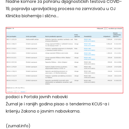
hladne komore za pohranu dijagnostičkih testova COVID-
19, popravlja upravljačkog procesa na zamrzivaču u OJ
Klinička biohemija i slično…
podaci s Portala javnih nabavki
Žurnal je i ranijih godina pisao o tenderima KCUS-a i
kršenju Zakona o javnim nabavkama.
(zurnal.info)