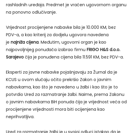
rashladnih uređaja. Predmet je vraćen ugovornom organu
na ponovno odlučivanje.
Vrijednost procijenjene nabavke bila je 10.000 KM, bez
PDV-a, a kao kriterij za dodjelu ugovora navedena
je
najniža cijena
. Međutim, ugovorni organ je kao
najpovoljnijeg ponuđača izabrao firmu
FRIGO H&S d.o.o.
Sarajevo
čija je ponuđena cijena bila 11.591 KM, bez PDV-a.
Eksperti za javne nabavke pojašnjavaju za Žurnal da je
KCUS u ovom slučaju očito prekršio Zakon o javnim
nabavkama, kao što je navedeno u žalbi i kao što je to
potvrdio Ured za razmatranje žalbi. Naime, prema Zakonu
o javnim nabavkama BiH ponuda čija je vrijednost veća od
procijenjene vrijednosti mora biti ocijenjena kao
neprihvatljiva.
Ured za razmatranje žalbi je u svojoj odluci istakao da je