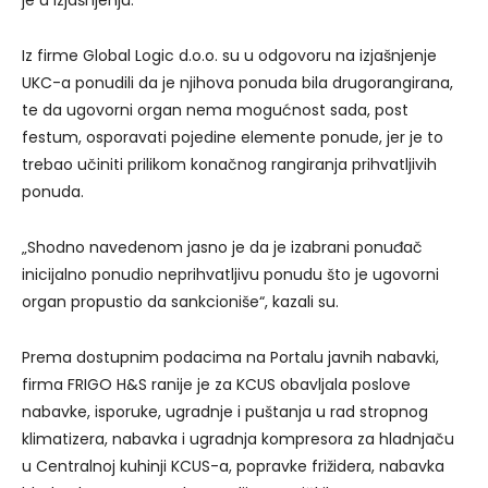
je u izjašnjenju.
Iz firme Global Logic d.o.o. su u odgovoru na izjašnjenje
UKC-a ponudili da je njihova ponuda bila drugorangirana,
te da ugovorni organ nema mogućnost sada, post
festum, osporavati pojedine elemente ponude, jer je to
trebao učiniti prilikom konačnog rangiranja prihvatljivih
ponuda.
„Shodno navedenom jasno je da je izabrani ponuđač
inicijalno ponudio neprihvatljivu ponudu što je ugovorni
organ propustio da sankcioniše“, kazali su.
Prema dostupnim podacima na Portalu javnih nabavki,
firma FRIGO H&S ranije je za KCUS obavljala poslove
nabavke, isporuke, ugradnje i puštanja u rad stropnog
klimatizera, nabavka i ugradnja kompresora za hladnjaču
u Centralnoj kuhinji KCUS-a, popravke frižidera, nabavka