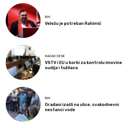
BIH
Veležu je potreban Rahimić
RADAR DESK
VSTV i EU u borbi za kontrolu imovine
sudija i tužilaca
BIH
Građani izašli na ulice, svakodnevni
nestanci vode