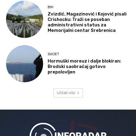
BIH
Zvizdić, Magazinović i Kojović pisali
Crishocku: Traži se poseban
administrativni status za
Memorijalni centar Srebrenica
SVIJET
Hormuški moreuz i dalje blokiran:
Brodski saobraćaj gotovo
prepolovljen
Učitati više