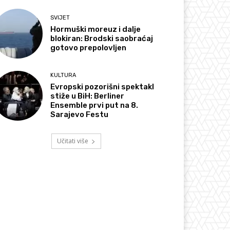
SVIJET
Hormuški moreuz i dalje
blokiran: Brodski saobraćaj
gotovo prepolovljen
KULTURA
Evropski pozorišni spektakl
stiže u BiH: Berliner
Ensemble prvi put na 8.
Sarajevo Festu
Učitati više