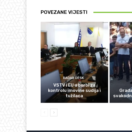
POVEZANE VIJESTI
RADAR DESK
VSTV i EU u borbi za
kontrolu imovine sudija i
Građan
tužilaca
svakodn