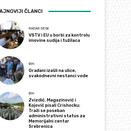
AJNOVIJI ČLANCI
RADAR DESK
VSTV i EU u borbi za kontrolu
imovine sudija i tužilaca
BIH
Građani izašli na ulice,
svakodnevni nestanci vode
BIH
Zvizdić, Magazinović i
Kojović pisali Crishocku:
Traži se poseban
administrativni status za
Memorijalni centar
Srebrenica