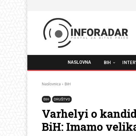
NASLOVNA
BIH
INTER
Naslovnica
BiH
BIH
DRUŠTVO
Varhelyi o kandi
BiH: Imamo velik