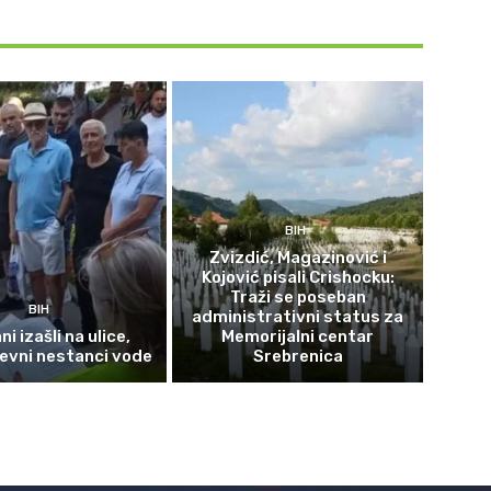
BIH
Zvizdić, Magazinović i
Kojović pisali Crishocku:
Traži se poseban
BIH
administrativni status za
i izašli na ulice,
Memorijalni centar
evni nestanci vode
Srebrenica