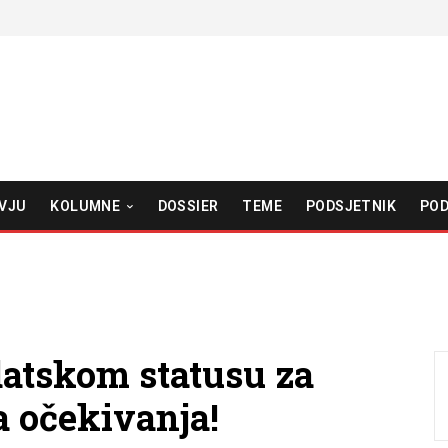
VJU
KOLUMNE
DOSSIER
TEME
PODSJETNIK
POD
datskom statusu za
a očekivanja!