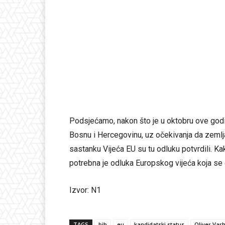
Podsjećamo, nakon što je u oktobru ove godi
Bosnu i Hercegovinu, uz očekivanja da zemlja
sastanku Vijeća EU su tu odluku potvrdili. Ka
potrebna je odluka Europskog vijeća koja se
Izvor: N1
TAGS
bih
eu
kandidatski status
Oliver Varh