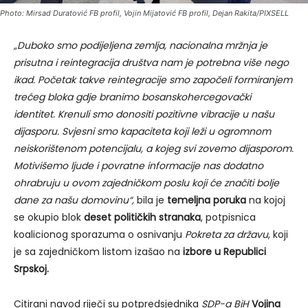
Photo: Mirsad Duratović FB profil, Vojin Mijatović FB profil, Dejan Rakita/PIXSELL
„Duboko smo podijeljena zemlja, nacionalna mržnja je
prisutna i reintegracija društva nam je potrebna više nego
ikad. Početak takve reintegracije smo započeli formiranjem
trećeg bloka gdje branimo bosanskohercegovački
identitet. Krenuli smo donositi pozitivne vibracije u našu
dijasporu. Svjesni smo kapaciteta koji leži u ogromnom
neiskorištenom potencijalu, a kojeg svi zovemo dijasporom.
Motivišemo ljude i povratne informacije nas dodatno
ohrabruju u ovom zajedničkom poslu koji će značiti bolje
dane za našu domovinu“,
bila je
temeljna poruka
na kojoj
se okupio blok
deset političkih stranaka
, potpisnica
koalicionog sporazuma o osnivanju
Pokreta za državu
, koji
je sa zajedničkom listom izašao na
izbore u Republici
Srpskoj.
Citirani navod riječi su potpredsjednika
SDP-a BiH
Vojina