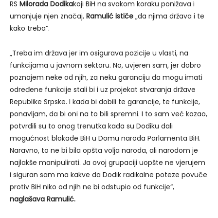
RS
Milorada Dodika
koji BiH na svakom koraku ponižava i
umanjuje njen značaj,
Ramulić ističe
„da njima država i te
kako treba“.
„Treba im država jer im osigurava pozicije u vlasti, na
funkcijama u javnom sektoru. No, uvjeren sam, jer dobro
poznajem neke od njih, za neku garanciju da mogu imati
određene funkcije stali bi i uz projekat stvaranja države
Republike Srpske. I kada bi dobili te garancije, te funkcije,
ponavljam, da bi oni na to bili spremni. I to sam već kazao,
potvrdili su to onog trenutka kada su Dodiku dali
mogućnost blokade BiH u Domu naroda Parlamenta BiH.
Naravno, to ne bi bila opšta volja naroda, ali narodom je
najlakše manipulirati. Ja ovoj grupaciji uopšte ne vjerujem
i siguran sam ma kakve da Dodik radikalne poteze povuče
protiv BiH niko od njih ne bi odstupio od funkcije“,
naglašava Ramulić.