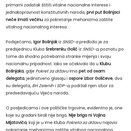
primarni zadatak štititi vitalne nacionalne interese i
jednakopravnost konstitutivnih naroda,
prvi put Bošnjaci
neće imati većinu
za pokretanje mehanizma zaštite
vitalnog nacionalnog interesa.
Podsjećamo,
Igor Bošnjak
iz
SNSD-a
predložio je za
predsjednicu Kluba
Srebrenku Golić
iz
SNSD-a
, poznatu po
tome da shodno potrebama stranke mijenja i svoju
nacionalnu pripadnost. Iako se očekivalo da u
Klubu
Bošnjaka
, gdje
Pokret za državu
ima
pet od osam
delegata
, jedinstveno glasaju i
ospore izbor Golićeve
, dva
su delegata,
BH Zelenih i SDP-a
, podržali njen izbor za
predsedavajuću Vijeća naroda.
O posljedicama i ove političke trgovine, evidentno je, one
koje su građani birali nije briga.
Nije briga ni Vojina
Mijatovića
, koji je u ime Kluba
Pokreta za državu
najavio
pokretanje mehanizma zaštite vitalnog nacionalnog