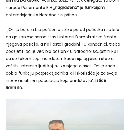
Mirsad Duratović
. Podrška
SNSD-ovom
delegatu za Dom
naroda Parlamenta BiH
„nagrađena“ je funkcijom
potpredsjednika Narodne skupštine.
„On je barem bio pošten u toliko pa od početka nije krio
da ga zanima samo stav i interesi Demokratske fronte i
njegova pozicija, a ne i ostali građani. I u konačnici, treba
podsjetiti da je već bio poslanik u Narodnoj skupštini RS i
da se tokom tog mandata nikada nije oglasio i stao u
zaštitu interesa ljudi koji su za njega glasali. On je sada
dobio funkciju potpredsjednika, ali iskoristiće je za svoje
interese, ali ne i populaciju koju predstavlja“,
ističe
Ramulić.