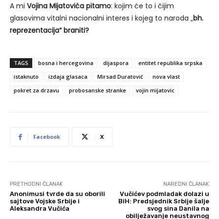
A mi
Vojina Mijatovića pitamo
: kojim će to i čijim
glasovima vitalni nacionalni interes i kojeg to naroda „
bh.
reprezentacija“ braniti?
TAGS
bosna i hercegovina
dijaspora
entitet republika srpska
istaknuto
izdaja glasaca
Mirsad Duratović
nova vlast
pokret za drzavu
probosanske stranke
vojin mijatovic
Facebook
X
PRETHODNI ČLANAK
NAREDNI ČLANAK
Anonimusi tvrde da su oborili
Vučićev podmladak dolazi u
sajtove Vojske Srbije i
BiH: Predsjednik Srbije šalje
Aleksandra Vučića
svog sina Danila na
obilježavanje neustavnog