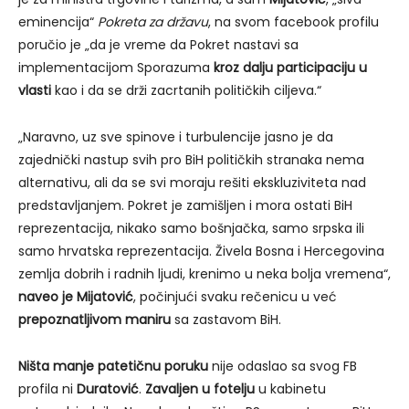
eminencija“
Pokreta za državu
, na svom facebook profilu
poručio je „da je vreme da Pokret nastavi sa
implementacijom Sporazuma
kroz dalju participaciju u
vlasti
kao i da se drži zacrtanih političkih ciljeva.“
„Naravno, uz sve spinove i turbulencije jasno je da
zajednički nastup svih pro BiH političkih stranaka nema
alternativu, ali da se svi moraju rešiti ekskluziviteta nad
predstavljanjem. Pokret je zamišljen i mora ostati BiH
reprezentacija, nikako samo bošnjačka, samo srpska ili
samo hrvatska reprezentacija. Živela Bosna i Hercegovina
zemlja dobrih i radnih ljudi, krenimo u neka bolja vremena“,
naveo je Mijatović
, počinjući svaku rečenicu u već
prepoznatljivom maniru
sa zastavom BiH.
Ništa manje patetičnu poruku
nije odaslao sa svog FB
profila ni
Duratović
.
Zavaljen u fotelju
u kabinetu