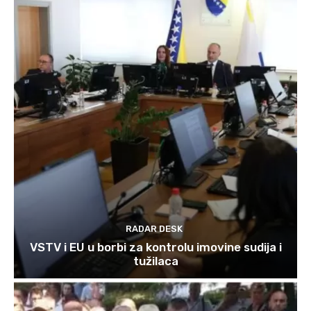
RADAR DESK
VSTV i EU u borbi za kontrolu imovine sudija i
tužilaca