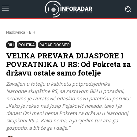
Naslovnica
BiH
BIH
POLITIKA
RADAR DOSSIER
VELIKA PREVARA DIJASPORE I
POVRATNIKA U RS: Od Pokreta za
državu ostale samo fotelje
Zavaljen u fotelju u kabinetu potpredsjednika
Narodne skupštine RS, sa zastavom BiH u pozadini,
nedavno je Duratović odaslao novu patetičnu poruku:
„Kako je rekao naš Josip Pejaković nekada, tako i ja
danas: Oni meni nema Pokreta za državu u Narodnoj
skupštini RS-a. Kako nema, a ja sjedim tu? Ima ga
gospodo, a bit će ga i dalje.“