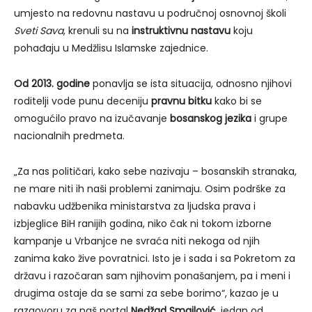
umjesto na redovnu nastavu u područnoj osnovnoj školi
Sveti Sava
, krenuli su na
instruktivnu nastavu
koju
pohađaju u Medžlisu Islamske zajednice.
Od 2013. godine
ponavlja se ista situacija, odnosno njihovi
roditelji vode punu deceniju
pravnu bitku
kako bi se
omogućilo pravo na izučavanje
bosanskog jezika
i grupe
nacionalnih predmeta.
„Za nas političari, kako sebe nazivaju – bosanskih stranaka,
ne mare niti ih naši problemi zanimaju. Osim podrške za
nabavku udžbenika ministarstva za ljudska prava i
izbjeglice BiH ranijih godina, niko čak ni tokom izborne
kampanje u Vrbanjce ne svraća niti nekoga od njih
zanima kako žive povratnici. Isto je i sada i sa Pokretom za
državu i razočaran sam njihovim ponašanjem, pa i meni i
drugima ostaje da se sami za sebe borimo“, kazao je u
razgovoru za naš portal
Nedžad Smajlović
, jedan od