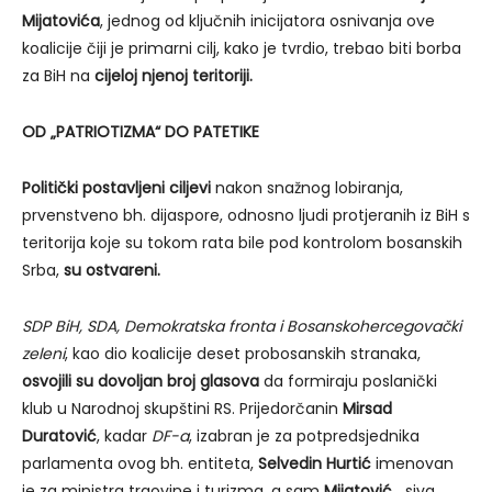
Mijatovića
, jednog od ključnih inicijatora osnivanja ove
koalicije čiji je primarni cilj, kako je tvrdio, trebao biti borba
za BiH na
cijeloj njenoj teritoriji.
OD „PATRIOTIZMA“ DO PATETIKE
Politički postavljeni ciljevi
nakon snažnog lobiranja,
prvenstveno bh. dijaspore, odnosno ljudi protjeranih iz BiH s
teritorija koje su tokom rata bile pod kontrolom bosanskih
Srba,
su ostvareni.
SDP BiH, SDA, Demokratska fronta i Bosanskohercegovački
zeleni
, kao dio koalicije deset probosanskih stranaka,
osvojili su dovoljan broj glasova
da formiraju poslanički
klub u Narodnoj skupštini RS. Prijedorčanin
Mirsad
Duratović
, kadar
DF-a
, izabran je za potpredsjednika
parlamenta ovog bh. entiteta,
Selvedin Hurtić
imenovan
je za ministra trgovine i turizma, a sam
Mijatović
, „siva