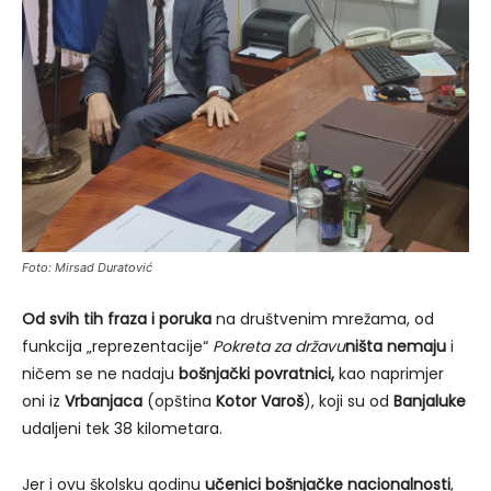
Foto: Mirsad Duratović
Od svih tih fraza i poruka
na društvenim mrežama, od
funkcija „reprezentacije“
Pokreta za državu
ništa nemaju
i
ničem se ne nadaju
bošnjački povratnici,
kao naprimjer
oni iz
Vrbanjaca
(opština
Kotor Varoš
), koji su od
Banjaluke
udaljeni tek 38 kilometara.
Jer i ovu školsku godinu
učenici bošnjačke nacionalnosti
,