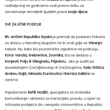
roditelja koji se godinama vodi pravnu bitku za
ostvarivanje temeljnih ljudskih prava
svoje djece.
SVE ZA LIČNE POZICIJE
Bh. entitet Republika Srpska
je premali da poslanici Pokreta
za državu u Narodnoj skupštini ne bi znali gdje se
Vrbanjci
nalaze. No, kako živi povratnička zajednica na području
Kotor Varoša, Srebrenice, Zvornika,
šta se dešava u
Konjević Polju ili Višegradu, Prijedoru
… ako je suditi po
dosadašnjem (ne)djelovanju ili (ne)istupima,
Sašu Grbića,
Andreu Gajić, Mirsada Duratovića i Ramiza Salkića
ne
zanima.
Prijedorčanin
Refik Hodžić
, specijalista za strateške
komunikacije i aktivista za tranzicijsku pravdu, u izjavi za
Inforadar
podsjeća da „nesrpsko stanovništvo u Republici