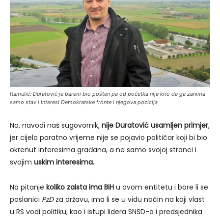
Ramulić: Duratović je barem bio pošten pa od početka nije krio da ga zanima
samo stav i interesi Demokratske fronte i njegova pozicija
No, navodi naš sugovornik,
nije Duratović usamljen primjer
,
jer cijelo poratno vrijeme nije se pojavio političar koji bi bio
okrenut interesima građana, a ne samo svojoj stranci i
svojim
uskim interesima.
Na pitanje
koliko zaista ima BiH
u ovom entitetu i bore li se
poslanici
PzD
za državu, ima li se u vidu način na koji vlast
u RS vodi politiku, kao i istupi lidera SNSD-a i predsjednika