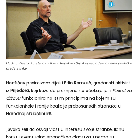
Hodžić: Nesrpsko stanovništvo u Republici Srpskoj već odavno nema političke
predstavnike
Hodžićev
pesimizam dijeli i
Edin Ramulić
, građanski aktivist
iz
Prijedora
, koji kaže da promjene ne očekuje jer i
Pokret za
državu
funkcionira na istim principima na kojem su
funkcionirale i ranije koalicije probosanskih stranaka u
Narodnoj skupštini RS.
„Svako želi da osvoji vlast u interesu svoje stranke, ličnu
korist i eventualno stranačkog članstva. I nema tu