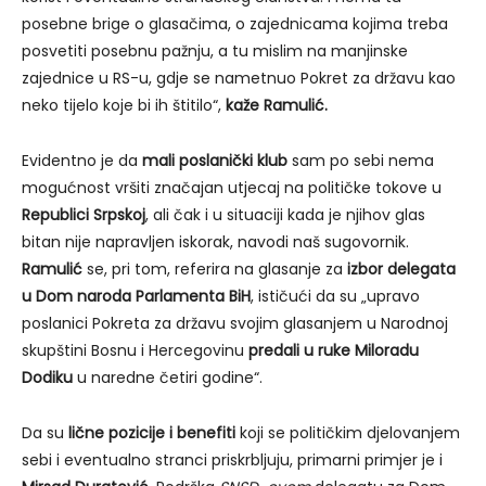
posebne brige o glasačima, o zajednicama kojima treba
posvetiti posebnu pažnju, a tu mislim na manjinske
zajednice u RS-u, gdje se nametnuo Pokret za državu kao
neko tijelo koje bi ih štitilo“,
kaže Ramulić.
Evidentno je da
mali poslanički klub
sam po sebi nema
mogućnost vršiti značajan utjecaj na političke tokove u
Republici Srpskoj
, ali čak i u situaciji kada je njihov glas
bitan nije napravljen iskorak, navodi naš sugovornik.
Ramulić
se, pri tom, referira na glasanje za
izbor delegata
u Dom naroda Parlamenta BiH
, ističući da su „upravo
poslanici Pokreta za državu svojim glasanjem u Narodnoj
skupštini Bosnu i Hercegovinu
predali u ruke Miloradu
Dodiku
u naredne četiri godine“.
Da su
lične pozicije i benefiti
koji se političkim djelovanjem
sebi i eventualno stranci priskrbljuju, primarni primjer je i