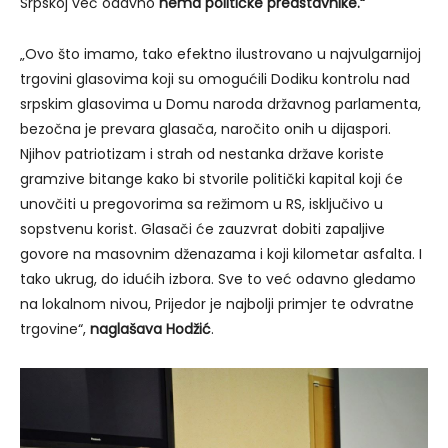
Srpskoj već odavno
nema političke predstavnike.“
„Ovo što imamo, tako efektno ilustrovano u najvulgarnijoj
trgovini glasovima koji su omogućili Dodiku kontrolu nad
srpskim glasovima u Domu naroda državnog parlamenta,
bezočna je prevara glasača, naročito onih u dijaspori.
Njihov patriotizam i strah od nestanka države koriste
gramzive bitange kako bi stvorile politički kapital koji će
unovčiti u pregovorima sa režimom u RS, isključivo u
sopstvenu korist. Glasači će zauzvrat dobiti zapaljive
govore na masovnim dženazama i koji kilometar asfalta. I
tako ukrug, do idućih izbora. Sve to već odavno gledamo
na lokalnom nivou, Prijedor je najbolji primjer te odvratne
trgovine“,
naglašava Hodžić
.