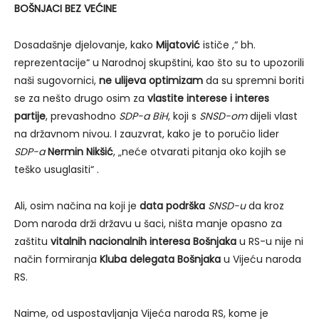
BOŠNJACI BEZ VEĆINE
Dosadašnje djelovanje, kako
Mijatović
ističe ,“ bh.
reprezentacije“ u Narodnoj skupštini, kao što su to upozorili
naši sugovornici,
ne ulijeva optimizam
da su spremni boriti
se za nešto drugo osim za
vlastite interese i interes
partije
, prevashodno
SDP-a BiH
, koji s
SNSD-om
dijeli vlast
na državnom nivou. I zauzvrat, kako je to poručio lider
SDP-a
Nermin Nikšić
, „neće otvarati pitanja oko kojih se
teško usuglasiti“ .
Ali, osim načina na koji je
data podrška
SNSD-u
da kroz
Dom naroda drži državu u šaci, ništa manje opasno za
zaštitu
vitalnih nacionalnih interesa Bošnjaka
u RS-u nije ni
način formiranja
Kluba delegata Bošnjaka
u Vijeću naroda
RS.
Naime, od uspostavljanja Vijeća naroda RS, kome je