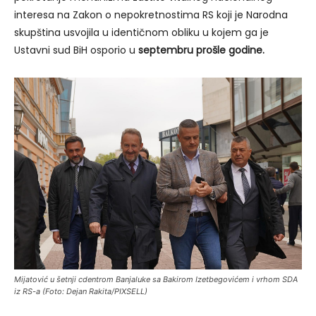
interesa na Zakon o nepokretnostima RS koji je Narodna
skupština usvojila u identičnom obliku u kojem ga je
Ustavni sud BiH osporio u
septembru prošle godine.
Mijatović u šetnji cdentrom Banjaluke sa Bakirom Izetbegovićem i vrhom SDA
iz RS-a (Foto: Dejan Rakita/PIXSELL)