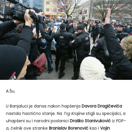
A.Šu.
U Banjaluci je danas nakon hapšenja
Davora Dragičevića
nastalo haotično stanje. Na
Trg Krajine
stigli su specijalci, a
uhapšeni su i narodni poslanici
Draško Stanivuković
iz PDP-
a, čelnik ove stranke
Branislav Borenović
kao i
Vojin