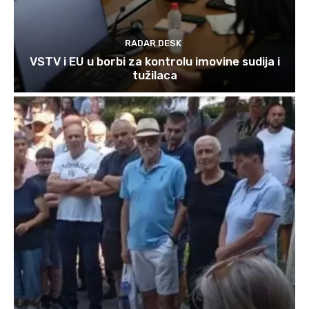
RADAR DESK
VSTV i EU u borbi za kontrolu imovine sudija i
tužilaca