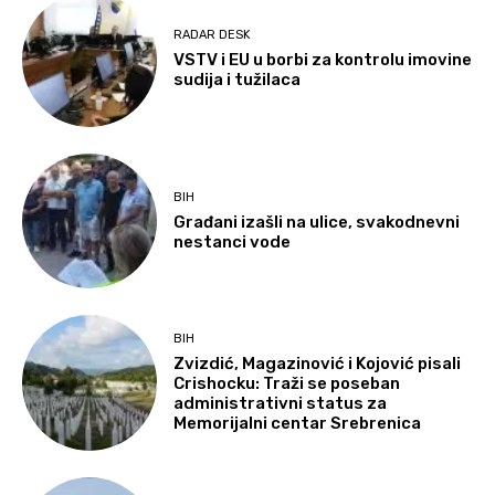
RADAR DESK
VSTV i EU u borbi za kontrolu imovine
sudija i tužilaca
BIH
Građani izašli na ulice, svakodnevni
nestanci vode
BIH
Zvizdić, Magazinović i Kojović pisali
Crishocku: Traži se poseban
administrativni status za
Memorijalni centar Srebrenica