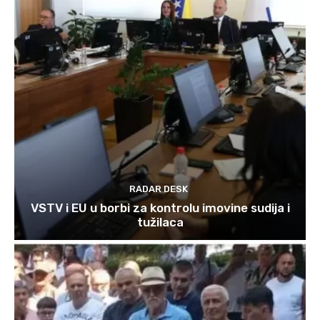
RADAR DESK
VSTV i EU u borbi za kontrolu imovine sudija i
tužilaca