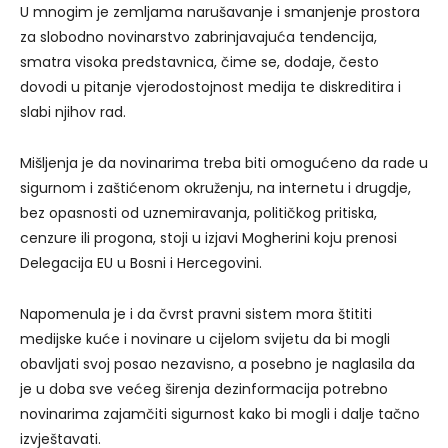
U mnogim je zemljama narušavanje i smanjenje prostora
za slobodno novinarstvo zabrinjavajuća tendencija,
smatra visoka predstavnica, čime se, dodaje, često
dovodi u pitanje vjerodostojnost medija te diskreditira i
slabi njihov rad.
Mišljenja je da novinarima treba biti omogućeno da rade u
sigurnom i zaštićenom okruženju, na internetu i drugdje,
bez opasnosti od uznemiravanja, političkog pritiska,
cenzure ili progona, stoji u izjavi Mogherini koju prenosi
Delegacija EU u Bosni i Hercegovini.
Napomenula je i da čvrst pravni sistem mora štititi
medijske kuće i novinare u cijelom svijetu da bi mogli
obavljati svoj posao nezavisno, a posebno je naglasila da
je u doba sve većeg širenja dezinformacija potrebno
novinarima zajamčiti sigurnost kako bi mogli i dalje tačno
izvještavati.