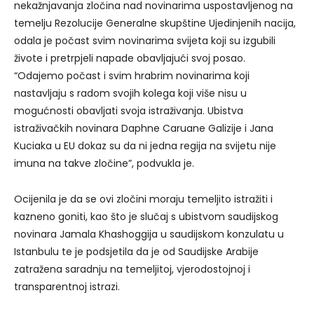
nekažnjavanja zločina nad novinarima uspostavljenog na
temelju Rezolucije Generalne skupštine Ujedinjenih nacija,
odala je počast svim novinarima svijeta koji su izgubili
živote i pretrpjeli napade obavljajući svoj posao.
“Odajemo počast i svim hrabrim novinarima koji
nastavljaju s radom svojih kolega koji više nisu u
mogućnosti obavljati svoja istraživanja. Ubistva
istraživačkih novinara Daphne Caruane Galizije i Jana
Kuciaka u EU dokaz su da ni jedna regija na svijetu nije
imuna na takve zločine”, podvukla je.
Ocijenila je da se ovi zločini moraju temeljito istražiti i
kazneno goniti, kao što je slučaj s ubistvom saudijskog
novinara Jamala Khashoggija u saudijskom konzulatu u
Istanbulu te je podsjetila da je od Saudijske Arabije
zatražena saradnju na temeljitoj, vjerodostojnoj i
transparentnoj istrazi.