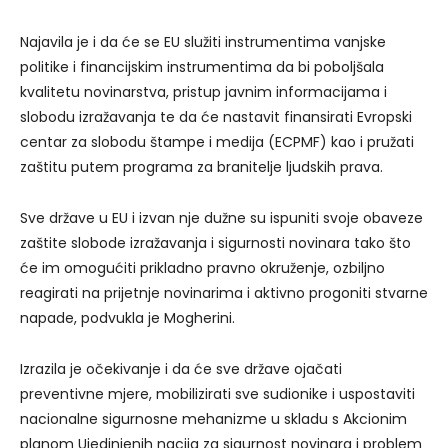
Najavila je i da će se EU služiti instrumentima vanjske
politike i financijskim instrumentima da bi poboljšala
kvalitetu novinarstva, pristup javnim informacijama i
slobodu izražavanja te da će nastavit finansirati Evropski
centar za slobodu štampe i medija (ECPMF) kao i pružati
zaštitu putem programa za branitelje ljudskih prava.
Sve države u EU i izvan nje dužne su ispuniti svoje obaveze
zaštite slobode izražavanja i sigurnosti novinara tako što
će im omogućiti prikladno pravno okruženje, ozbiljno
reagirati na prijetnje novinarima i aktivno progoniti stvarne
napade, podvukla je Mogherini.
Izrazila je očekivanje i da će sve države ojačati
preventivne mjere, mobilizirati sve sudionike i uspostaviti
nacionalne sigurnosne mehanizme u skladu s Akcionim
planom Ujedinjenih nacija za sigurnost novinara i problem