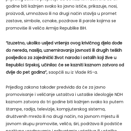
godine biti kažnjen svako ko javno ističe, prikazuje, nosi,
proizvodi, umnožava ili na drugi način stavlja u promet
zastave, simbole, oznake, pozdrave ili parole kojima se
promoviše ili veliča Armija Republike BiH.
“Izuzetno, ukoliko usljed vršenja ovog krivičnog djela dođe
do nereda, nasilja, uznemiravanja javnosti ili drugih teških
posljedica za zajednički život naroda i ostalih koji žive u
Republici Srpskoj, učinilac će se kazniti kaznom zatvora od
dvije do pet godina”,
saopćili su iz Vlade RS-a.
Prijedlog zakona također predviđa da će za javno
promovisanje i veličanje ustaštva i ustaške ideologije NDH
kaznom zatvora do tri godine biti kažnjen svako ko putem
štampe, radija, televizije, kompjuterskog sistema,
društvenih mreža ili na drugi način, na javnom mjestu ili
javnom skupu promoviše, veliča, širi, podržava ili podstiče
pozitivno vrednovanje i prihvatanje ustaštva ili ustaške