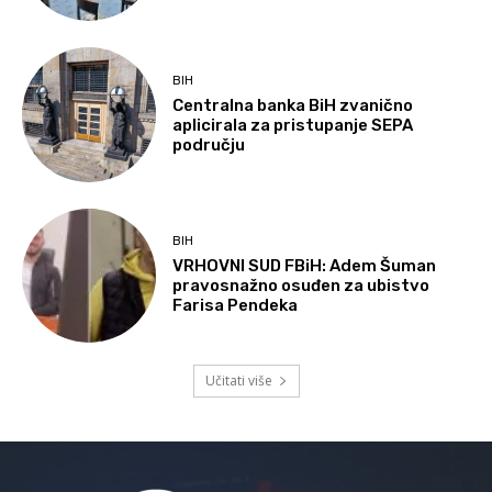
BIH
Centralna banka BiH zvanično
aplicirala za pristupanje SEPA
području
BIH
VRHOVNI SUD FBiH: Adem Šuman
pravosnažno osuđen za ubistvo
Farisa Pendeka
Učitati više