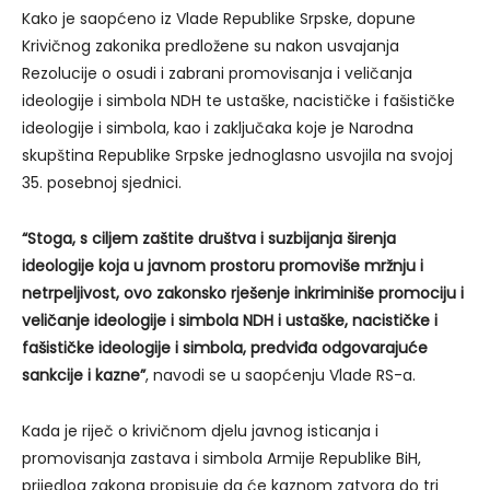
Kako je saopćeno iz Vlade Republike Srpske, dopune
Krivičnog zakonika predložene su nakon usvajanja
Rezolucije o osudi i zabrani promovisanja i veličanja
ideologije i simbola NDH te ustaške, nacističke i fašističke
ideologije i simbola, kao i zaključaka koje je Narodna
skupština Republike Srpske jednoglasno usvojila na svojoj
35. posebnoj sjednici.
“Stoga, s ciljem zaštite društva i suzbijanja širenja
ideologije koja u javnom prostoru promoviše mržnju i
netrpeljivost, ovo zakonsko rješenje inkriminiše promociju i
veličanje ideologije i simbola NDH i ustaške, nacističke i
fašističke ideologije i simbola, predviđa odgovarajuće
sankcije i kazne”
, navodi se u saopćenju Vlade RS-a.
Kada je riječ o krivičnom djelu javnog isticanja i
promovisanja zastava i simbola Armije Republike BiH,
prijedlog zakona propisuje da će kaznom zatvora do tri