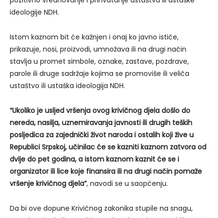
ideologije NDH.
Istom kaznom bit će kažnjen i onaj ko javno ističe,
prikazuje, nosi, proizvodi, umnožava ili na drugi način
stavlja u promet simbole, oznake, zastave, pozdrave,
parole ili druge sadržaje kojima se promoviše ili veliča
ustaštvo ili ustaška ideologija NDH.
“Ukoliko je usljed vršenja ovog krivičnog djela došlo do
nereda, nasilja, uznemiravanja javnosti ili drugih teških
posljedica za zajednički život naroda i ostalih koji žive u
Republici Srpskoj, učinilac će se kazniti kaznom zatvora od
dvije do pet godina, a istom kaznom kaznit će se i
organizator ili lice koje finansira ili na drugi način pomaže
vršenje krivičnog djela”
, navodi se u saopćenju.
Da bi ove dopune Krivičnog zakonika stupile na snagu,