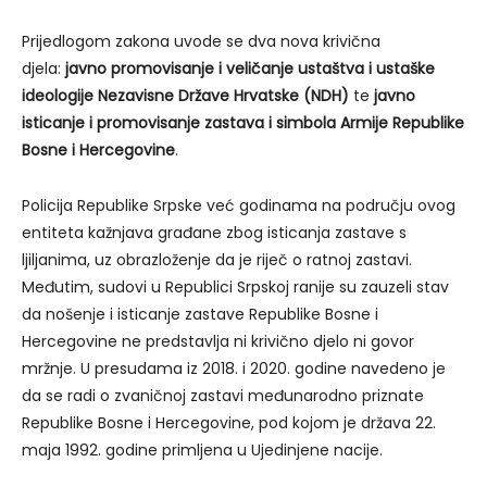
Prijedlogom zakona uvode se dva nova krivična
djela:
javno promovisanje i veličanje ustaštva i ustaške
ideologije Nezavisne Države Hrvatske (NDH)
te
javno
isticanje i promovisanje zastava i simbola Armije Republike
Bosne i Hercegovine
.
Policija Republike Srpske već godinama na području ovog
entiteta kažnjava građane zbog isticanja zastave s
ljiljanima, uz obrazloženje da je riječ o ratnoj zastavi.
Međutim, sudovi u Republici Srpskoj ranije su zauzeli stav
da nošenje i isticanje zastave Republike Bosne i
Hercegovine ne predstavlja ni krivično djelo ni govor
mržnje. U presudama iz 2018. i 2020. godine navedeno je
da se radi o zvaničnoj zastavi međunarodno priznate
Republike Bosne i Hercegovine, pod kojom je država 22.
maja 1992. godine primljena u Ujedinjene nacije.