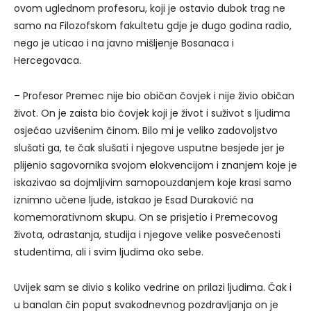
ovom uglednom profesoru, koji je ostavio dubok trag ne
samo na Filozofskom fakultetu gdje je dugo godina radio,
nego je uticao i na javno mišljenje Bosanaca i
Hercegovaca.
– Profesor Premec nije bio običan čovjek i nije živio običan
život. On je zaista bio čovjek koji je život i suživot s ljudima
osjećao uzvišenim činom. Bilo mi je veliko zadovoljstvo
slušati ga, te čak slušati i njegove usputne besjede jer je
plijenio sagovornika svojom elokvencijom i znanjem koje je
iskazivao sa dojmljivim samopouzdanjem koje krasi samo
iznimno učene ljude, istakao je Esad Duraković na
komemorativnom skupu. On se prisjetio i Premecovog
života, odrastanja, studija i njegove velike posvećenosti
studentima, ali i svim ljudima oko sebe.
Uvijek sam se divio s koliko vedrine on prilazi ljudima. Čak i
u banalan čin poput svakodnevnog pozdravljanja on je