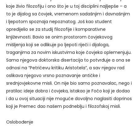
koje živio filozofiju i ono što je u toj disciplini najljepše – a
to je dijalog sa čovjek, vremenom sadašnjim i davnašnjim
i ljepotom spoznaja nepoznatog. Još kao student
opredijelio se za studij filozofije i komparativne
književnosti. Bavio se onim prostorom čovjekovog
mišljenja koji se odlikuje po ljepoti riječi i dijaloga,
traganjima za novim iskustvima koje čovjeka oplemenjuju.
Sama njegova doktorska disertacija to potvrđuje a ona se
odnosi na “Petrićevu kritiku Aristotela”, a sav njegov rad
oslikava njegovo vrsno poznavanje antičke i
srednjovjekovne misli. On nije bio samo poznavalac, nego i
pratilac ideje dobra i čovjeka, istakao je Fočo koji je dodao
i da u ovoj situaciji nije moguće dovoljno naglasiti doprinos
koji je Premec dao našem podneblju i filozofskoj misli.
Oslobođenje