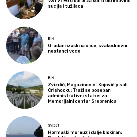
VSTV i EU u borbi za kontrolu imovine
sudija i tužilaca
BIH
Građani izašli na ulice, svakodnevni
nestanci vode
BIH
Zvizdić, Magazinović i Kojović pisali
Crishocku: Traži se poseban
administrativni status za
Memorijalni centar Srebrenica
SVIJET
Hormuški moreuz i dalje blokiran: