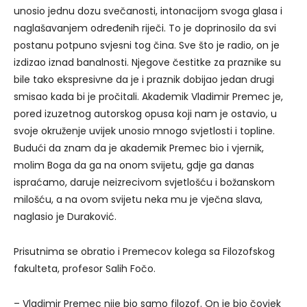
unosio jednu dozu svečanosti, intonacijom svoga glasa i
naglašavanjem određenih riječi. To je doprinosilo da svi
postanu potpuno svjesni tog čina. Sve što je radio, on je
izdizao iznad banalnosti. Njegove čestitke za praznike su
bile tako ekspresivne da je i praznik dobijao jedan drugi
smisao kada bi je pročitali. Akademik Vladimir Premec je,
pored izuzetnog autorskog opusa koji nam je ostavio, u
svoje okruženje uvijek unosio mnogo svjetlosti i topline.
Budući da znam da je akademik Premec bio i vjernik,
molim Boga da ga na onom svijetu, gdje ga danas
ispraćamo, daruje neizrecivom svjetlošću i božanskom
milošću, a na ovom svijetu neka mu je vječna slava,
naglasio je Duraković.
Prisutnima se obratio i Premecov kolega sa Filozofskog
fakulteta, profesor Salih Fočo.
– Vladimir Premec nije bio samo filozof. On je bio čovjek