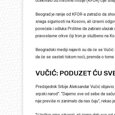
očekivalo od mirovne misije (KFOR) čije snag
Beograd je ranije od KFOR-a zatražio da sh
snaga sigurnosti na Kosovo, ali izravni odgo
povećala i odluka Prištine da zabrani ulazak 
pravoslavne crkve čiji tron je službeno na Kos
Beogradski mediji najavili su da će se Vučić i 
da će se sastati tokom noći, premda o tome
VUČIĆ: PODUZET ĆU SV
Predsjednik Srbije Aleksandar Vučić objavio 
srpski narod”. “Dajemo sve od sebe da sačuvamo
nije previše ni zanimalo da nas čuju”, rekao 
“U teškoj smo situaciji, ali ćemo dati sve od