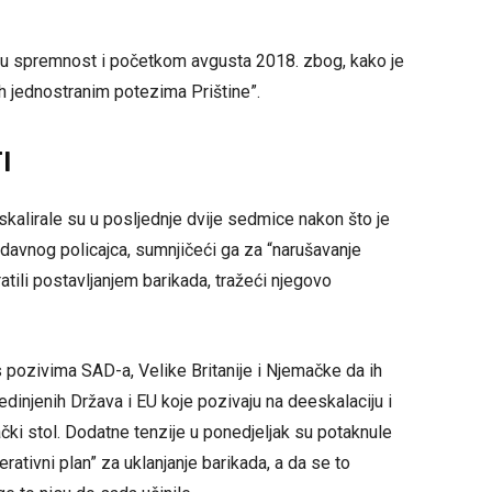
enu spremnost i početkom avgusta 2018. zbog, kako je
h jednostranim potezima Prištine”.
I
kalirale su u posljednje dvije sedmice nakon što je
davnog policajca, sumnjičeći ga za “narušavanje
atili postavljanjem barikada, tražeći njegovo
s pozivima SAD-a, Velike Britanije i Njemačke da ih
Sjedinjenih Država i EU koje pozivaju na deeskalaciju i
ki stol. Dodatne tenzije u ponedjeljak su potaknule
rativni plan” za uklanjanje barikada, a da se to