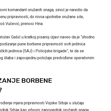
hovni komandant oružanih snaga, sinoć je naredio da
nu pripravnosti, do nivoa upotrebe oružane sile,
loš Vučević, prenosi Hina.
tislav Gašić u kratkoj pisanoj izjavi naveo da je “shodno
podizanje pune borbene pripravnosti svih jedinica
čkih jedinica (SAJ) i Policijske brigade”, te da se
g štaba i zaposjednu položaje predviđene operativnim
IZANJE BORBENE
?
vođenje mjera pripravnosti Vojske Srbije u slučaju
jednik Srbije kao vrhovni zapovjednik oružanih snaga.