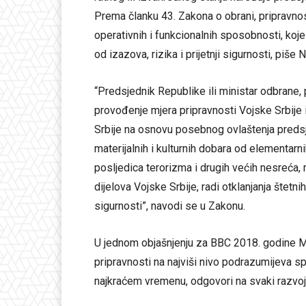
Prema članku 43. Zakona o obrani, pripravn
operativnih i funkcionalnih sposobnosti, koj
od izazova, rizika i prijetnji sigurnosti, piše 
“Predsjednik Republike ili ministar odbrane,
provođenje mjera pripravnosti Vojske Srbije i
Srbije na osnovu posebnog ovlaštenja predsjed
materijalnih i kulturnih dobara od elementar
posljedica terorizma i drugih većih nesreća,
dijelova Vojske Srbije, radi otklanjanja štetn
sigurnosti”, navodi se u Zakonu.
U jednom objašnjenju za BBC 2018. godine M
pripravnosti na najviši nivo podrazumijeva s
najkraćem vremenu, odgovori na svaki razvoj 