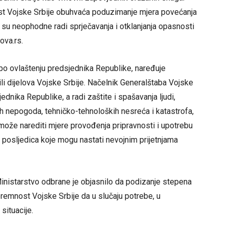
ost Vojske Srbije obuhvaća poduzimanje mjera povećanja
e su neophodne radi sprječavanja i otklanjanja opasnosti
Nova.rs.
 po ovlaštenju predsjednika Republike, naređuje
li dijelova Vojske Srbije. Načelnik Generalštaba Vojske
nika Republike, a radi zaštite i spašavanja ljudi,
nih nepogoda, tehničko-tehnoloških nesreća i katastrofa,
 može narediti mjere provođenja pripravnosti i upotrebu
ih posljedica koje mogu nastati nevojnim prijetnjama
inistarstvo odbrane je objasnilo da podizanje stepena
premnost Vojske Srbije da u slučaju potrebe, u
situacije.