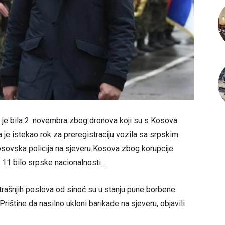
 je bila 2. novembra zbog dronova koji su s Kosova
a je istekao rok za preregistraciju vozila sa srpskim
osovska policija na sjeveru Kosova zbog korupcije
je 11 bilo srpske nacionalnosti…
utrašnjih poslova od sinoć su u stanju pune borbene
rištine da nasilno ukloni barikade na sjeveru, objavili