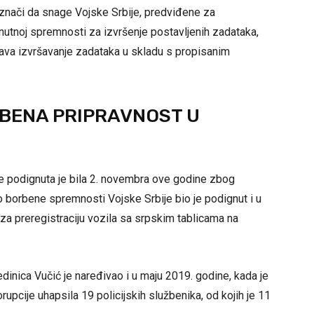
i znači da snage Vojske Srbije, predviđene za
nutnoj spremnosti za izvršenje postavljenih zadataka,
ava izvršavanje zadataka u skladu s propisanim
RBENA PRIPRAVNOST U
e podignuta je bila 2. novembra ove godine zbog
vo borbene spremnosti Vojske Srbije bio je podignut i u
za preregistraciju vozila sa srpskim tablicama na
inica Vučić je naređivao i u maju 2019. godine, kada je
upcije uhapsila 19 policijskih službenika, od kojih je 11