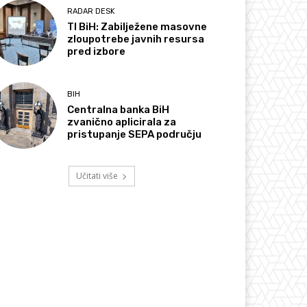
RADAR DESK
TI BiH: Zabilježene masovne
zloupotrebe javnih resursa
pred izbore
BIH
Centralna banka BiH
zvanično aplicirala za
pristupanje SEPA području
Učitati više