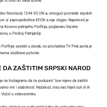
e to nisu do sada učinile.
odno Rezoluciji 1244 VS UN-a, omogući povratak srpskih
vor iz zapovjedništva KFOR-a nije stigao. Napetosti je
na Kosovo patrijarhu Porfiriju, poglavaru Srpske
ovu, u Pećkoj Patrijaršiji.
Porfirije sastati u utorak, no provladina TV Pink javila je
 nema službene potvrde.
E DA ZAŠTITIM SRPSKI NAROD
je na Instagramu da će poduzeti “sve mjere da zaštiti
 mir i stabilnost. Nažalost, nisu nas htjeli čuti ili ih
je Vučić u videosnimku.
 sebe i brinuti na svaki način kako da sačuvamo mir i