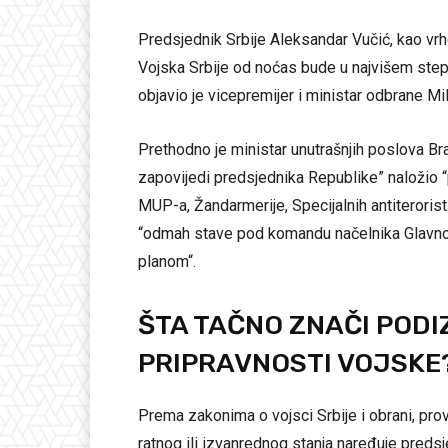
Predsjednik Srbije Aleksandar Vučić, kao vr
Vojska Srbije od noćas bude u najvišem stepe
objavio je vicepremijer i ministar odbrane Mi
Prethodno je ministar unutrašnjih poslova Bra
zapovijedi predsjednika Republike” naložio “
MUP-a, Žandarmerije, Specijalnih antiteroristi
“odmah stave pod komandu načelnika Glavno
planom“.
ŠTA TAČNO ZNAČI POD
PRIPRAVNOSTI VOJSKE
Prema zakonima o vojsci Srbije i obrani, pro
ratnog ili izvanrednog stanja naređuje preds