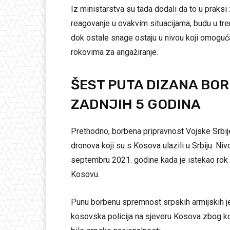
Iz ministarstva su tada dodali da to u praks
reagovanje u ovakvim situacijama, budu u tre
dok ostale snage ostaju u nivou koji omoguć
rokovima za angažiranje.
ŠEST PUTA DIZANA BO
ZADNJIH 5 GODINA
Prethodno, borbena pripravnost Vojske Srbij
dronova koji su s Kosova ulazili u Srbiju. Ni
septembru 2021. godine kada je istekao rok 
Kosovu.
Punu borbenu spremnost srpskih armijskih jed
kosovska policija na sjeveru Kosova zbog kor