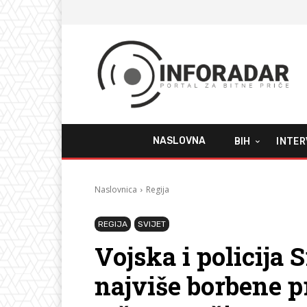
NASLOVNA
BIH
INTER
Naslovnica
Regija
REGIJA
SVIJET
Vojska i policija S
najviše borbene pr