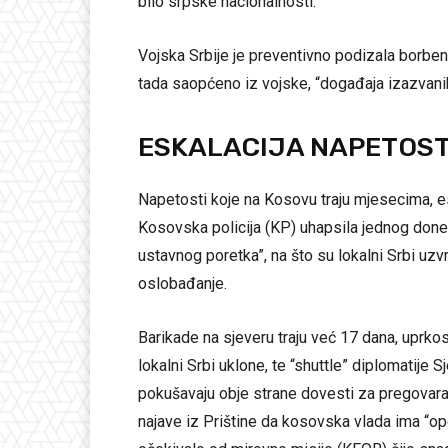
bilo srpske nacionalnosti.
Vojska Srbije je preventivno podizala borb
tada saopćeno iz vojske, “događaja izazvani
ESKALACIJA NAPETOST
Napetosti koje na Kosovu traju mjesecima, es
Kosovska policija (KP) uhapsila jednog done
ustavnog poretka”, na što su lokalni Srbi uzvr
oslobađanje.
Barikade na sjeveru traju već 17 dana, uprko
lokalni Srbi uklone, te “shuttle” diplomatije 
pokušavaju obje strane dovesti za pregovarač
najave iz Prištine da kosovska vlada ima “ope