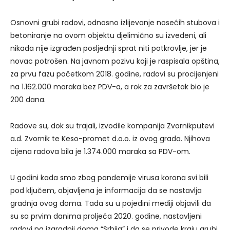
Osnovni grubi radovi, odnosno izlijevanje nosećih stubova i
betoniranje na ovom objektu djelimično su izvedeni, ali
nikada nije izgrađen posljednji sprat niti potkrovlje, jer je
novac potrošen. Na javnom pozivu koji je raspisala opština,
za prvu fazu početkom 2018. godine, radovi su procijenjeni
na 1.162.000 maraka bez PDV-a, a rok za završetak bio je
200 dana.
Radove su, dok su trajali, izvodile kompanija Zvornikputevi
a.d. Zvornik te Keso-promet d.o.o. iz ovog grada. Njihova
cijena radova bila je 1.374.000 maraka sa PDV-om.
U godini kada smo zbog pandemije virusa korona svi bili
pod ključem, objavljena je informacija da se nastavlja
gradnja ovog doma. Tada su u pojedini mediji objavili da
su sa prvim danima proljeća 2020. godine, nastavljeni
radovi na izgradnji doma “Srbija” i da se privode kraju grubi