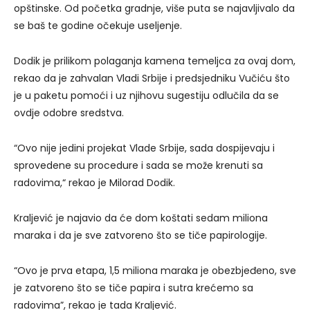
opštinske. Od početka gradnje, više puta se najavljivalo da
se baš te godine očekuje useljenje.
Dodik je prilikom polaganja kamena temeljca za ovaj dom,
rekao da je zahvalan Vladi Srbije i predsjedniku Vučiću što
je u paketu pomoći i uz njihovu sugestiju odlučila da se
ovdje odobre sredstva.
“Ovo nije jedini projekat Vlade Srbije, sada dospijevaju i
sprovedene su procedure i sada se može krenuti sa
radovima,“ rekao je Milorad Dodik.
Kraljević je najavio da će dom koštati sedam miliona
maraka i da je sve zatvoreno što se tiče papirologije.
“Ovo je prva etapa, 1,5 miliona maraka je obezbjeđeno, sve
je zatvoreno što se tiče papira i sutra krećemo sa
radovima”, rekao je tada Kraljević.