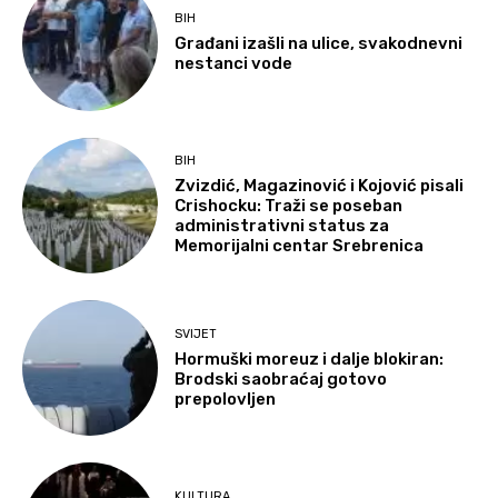
BIH
Građani izašli na ulice, svakodnevni
nestanci vode
BIH
Zvizdić, Magazinović i Kojović pisali
Crishocku: Traži se poseban
administrativni status za
Memorijalni centar Srebrenica
SVIJET
Hormuški moreuz i dalje blokiran:
Brodski saobraćaj gotovo
prepolovljen
KULTURA