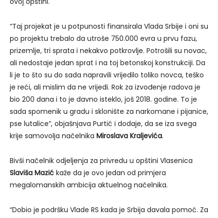
ovoj opštini.
“Taj projekat je u potpunosti finansirala Vlada Srbije i oni su
po projektu trebalo da utroše 750.000 evra u prvu fazu,
prizemlje, tri sprata i nekakvo potkrovlje. Potrošili su novac,
ali nedostaje jedan sprat i na toj betonskoj konstrukciji. Da
li je to što su do sada napravili vrijedilo toliko novca, teško
je reći, ali mislim da ne vrijedi. Rok za izvođenje radova je
bio 200 dana i to je davno isteklo, još 2018. godine. To je
sada spomenik u gradu i sklonište za narkomane i pijanice,
pse lutalice”, objašnjava Purtić i dodaje, da se iza svega
krije samovolja načelnika
Miroslava Kraljevića
.
Bivši načelnik odjeljenja za privredu u opštini Vlasenica
Slaviša Mazić
kaže da je ovo jedan od primjera
megalomanskih ambicija aktuelnog načelnika.
“Dobio je podršku Vlade RS kada je Srbija davala pomoć. Za