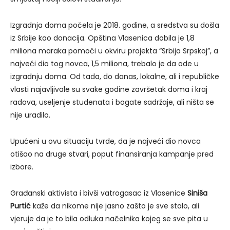
Izgradnja doma počela je 2018. godine, a sredstva su došla
iz Srbije kao donacija. Opština Vlasenica dobila je 1,8
miliona maraka pomoći u okviru projekta “Srbija Srpskoj”, a
najveći dio tog novca, 1,5 miliona, trebalo je da ode u
izgradnju doma. Od tada, do danas, lokalne, ali i republičke
vlasti najavljivale su svake godine završetak doma i kraj
radova, useljenje studenata i bogate sadržaje, ali ništa se
nije uradilo.
Upućeni u ovu situaciju tvrde, da je najveći dio novca
otišao na druge stvari, poput finansiranja kampanje pred
izbore.
Građanski aktivista i bivši vatrogasac iz Vlasenice
Siniša
Purtić
kaže da nikome nije jasno zašto je sve stalo, ali
vjeruje da je to bila odluka načelnika kojeg se sve pita u