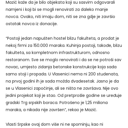
Mazić kaže da je bilo objekata koji su sasvim odgovarali
namjeni i koji bi se mogli renovirati za daleko manje
novca. Ovako, niti imaju dom, niti se zna gdje je završio
ostatak novca iz donacije.
“Postoji jedan napušten hostel blizu fakulteta, a prodat je
nekoj firmi za 150.000 maraka. Kuhinja postoji, takođe, blizu
fakulteta, sa kompletnom infrastrukturom, odnosno
restoranom. Sve se moglo renovirati i da se ne potroši sav
novac, umjesto zidanja betonske konstrukcije koja sada
samo stoji i propada. U Vlasenici nema ni 200 studenata,
na prvoj godini ih je sada možda dvadesetak. Jasno je da
se u Vlasenici započinje, ali se ništa ne završava. Nije ovo
jedini projekat koji je stao. Od pretprošle godine se uređuje
gradski Trg srpskih boraca. Potrošeno je 1,25 miliona
maraka, a nikada nije završen”, rekao je Mazić.
Vlasti Srpske ovaj dom više ni ne spominju, kao ni