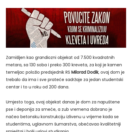
Zamišljen kao grandiozni objekat od 7.500 kvadratnih
metara, sa 130 soba i preko 300 kreveta, za koji je kamen
temeljac položio predsjednik RS
Milorad Dodik
, ovaj dom je
trebalo da ima i sve prateće sadržaje za jedan studentski
centar i to u roku od 200 dana.
Umjesto toga, ovaj objekat danas je dom za napuštene
pse i deponija za smeće, a zub vremena dobrano je
načeo betonsku konstrukciju izlivenu u vrijeme kada se
studentima, uglavnom šumarstva, obećavao kvalitetniji
smještaj i bolji uslovi studiranja.