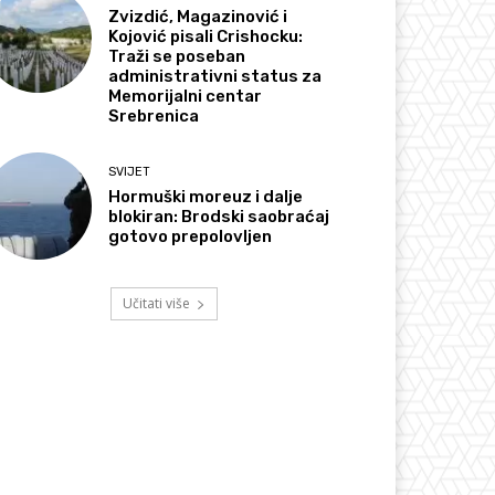
Zvizdić, Magazinović i
Kojović pisali Crishocku:
Traži se poseban
administrativni status za
Memorijalni centar
Srebrenica
SVIJET
Hormuški moreuz i dalje
blokiran: Brodski saobraćaj
gotovo prepolovljen
Učitati više