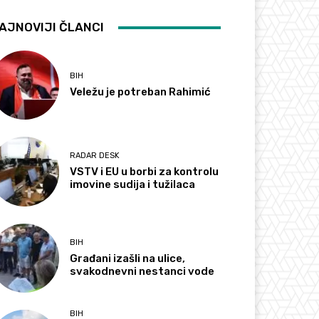
AJNOVIJI ČLANCI
BIH
Veležu je potreban Rahimić
RADAR DESK
VSTV i EU u borbi za kontrolu
imovine sudija i tužilaca
BIH
Građani izašli na ulice,
svakodnevni nestanci vode
BIH