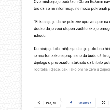
Ovo mišljenje je podržao i Obren Bužanin nav
bio da se na informaciju ne može pokrenuti pr
“Efikasnije je da se pokreće upravni spor na 
dodao da je veći stepen zaštite ako je omo
ishodu.
Komisija je bila mišljenja da nije potrebno ši
je nacrton zakona propisano da bude uži krug
dijalogu o pravosuđu istaknuto da bi bilo po
roditelja i djece, čak i ako oni ne žive u za
Facebook
Podjeli