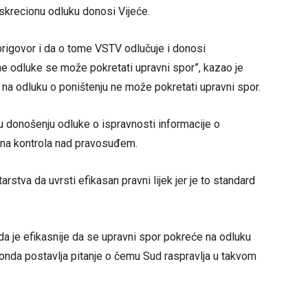
iskrecionu odluku donosi Vijeće.
prigovor i da o tome VSTV odlučuje i donosi
ne odluke se može pokretati upravni spor”, kazao je
 na odluku o poništenju ne može pokretati upravni spor.
 u donošenju odluke o ispravnosti informacije o
vna kontrola nad pravosuđem.
rstva da uvrsti efikasan pravni lijek jer je to standard
da je efikasnije da se upravni spor pokreće na odluku
 onda postavlja pitanje o čemu Sud raspravlja u takvom