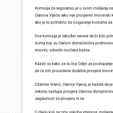
Komisija za legislativu je u svom mišljenju n
članova Vijeće iako nije provjeren imovinsk
ako je to potrebno za osiguranje kvoruma za 
Ova komisija je također navela da bi bilo pr
licima koji su članovi domaćinstva podnosioca
imovini, odrediti novčana kazna.
Kazali su kako za ta lica Odjel za postupanj
da će biti provedena dodatna provjera imovi
Džamna Vranić, članica Vijeća, je kazala da je
zakonu nastupa provjera članova domaćinstva,
saglasnost za provjeru ili ne.
U dijelu koji se tiče sukoba interesa, mišlje