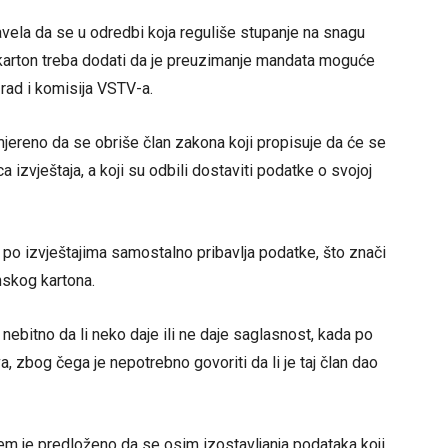
avela da se u odredbi koja reguliše stupanje na snagu
i karton treba dodati da je preuzimanje mandata moguće
rad i komisija VSTV-a.
imjereno da se obriše član zakona koji propisuje da će se
 izvještaja, a koji su odbili dostaviti podatke o svojoj
e po izvještajima samostalno pribavlja podatke, što znači
nskog kartona.
 nebitno da li neko daje ili ne daje saglasnost, kada po
 zbog čega je nepotrebno govoriti da li je taj član dao
njem je predloženo da se osim izostavljanja podataka koji