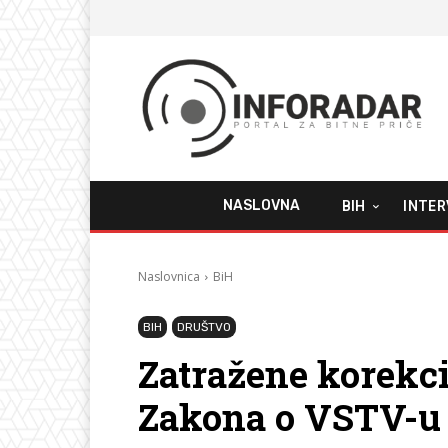
NASLOVNA
BIH
INTER
Naslovnica
BiH
BIH
DRUŠTVO
Zatražene korekci
Zakona o VSTV-u