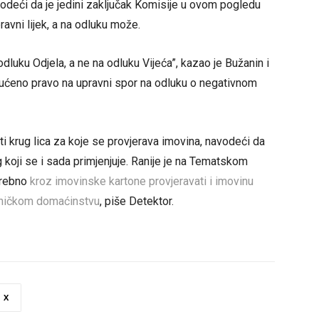
odeći da je jedini zaključak Komisije u ovom pogledu
avni lijek, a na odluku može.
odluku Odjela, a ne na odluku Vijeća”, kazao je Bužanin i
gućeno pravo na upravni spor na odluku o negativnom
riti krug lica za koje se provjerava imovina, navodeći da
 koji se i sada primjenjuje. Ranije je na Tematskom
trebno
kroz imovinske kartone provjeravati i imovinu
jedničkom domaćinstvu
, piše Detektor.
X