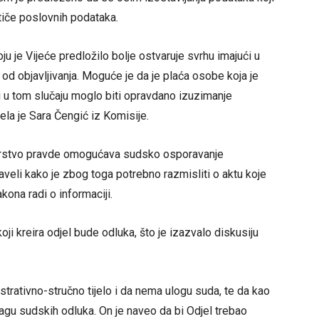
e tiče poslovnih podataka.
oju je Vijeće predložilo bolje ostvaruje svrhu imajući u
 od objavljivanja. Moguće je da je plaća osobe koja je
i u tom slučaju moglo biti opravdano izuzimanje
ela je Sara Čengić iz Komisije.
tarstvo pravde omogućava sudsko osporavanje
aveli kako je zbog toga potrebno razmisliti o aktu koje
ona radi o informaciji.
i kreira odjel bude odluka, što je izazvalo diskusiju
strativno-stručno tijelo i da nema ulogu suda, te da kao
agu sudskih odluka. On je naveo da bi Odjel trebao