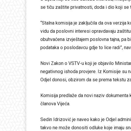
se tiču zaštite privatnosti, doda i dio koji s
“Stalna komisija je zaključila da ova verzija k
vidu da poslovni interesi opravdavaju zaštitu
obuhvaćena izvještajem poslovna tajna, pa b
podataka o poslodavcu gdje to lice radi”, nav
Novi Zakon o VSTV-u koji je objavilo Minis
negativnog ishoda provjere. Iz Komisije su n
Odjel donosi, obzirom da se prema tekstu zak
Komisija predlaže da novi naziv dokumenta koj
članova Vijeća.
Sedin Idrizović je naveo kako je Odjel admini
takvo ne može donositi odluke koje imaju sn