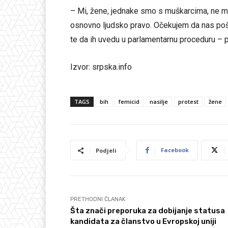
– Mi, žene, jednake smo s muškarcima, ne mo
osnovno ljudsko pravo. Očekujem da nas poš
te da ih uvedu u parlamentarnu proceduru – 
Izvor: srpska.info
TAGS
bih
femicid
nasilje
protest
žene
Facebook
Podjeli
PRETHODNI ČLANAK
Šta znači preporuka za dobijanje statusa
kandidata za članstvo u Evropskoj uniji