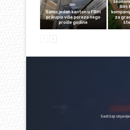
Ekonomi
BIH
BiH: 
Samo jedan kanton u FBiH
kompanij
prikupio više poreza nego
za gra
prošle godine
št
Sadržaji objavlj