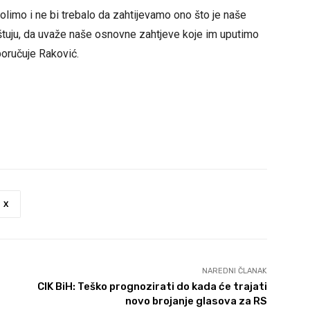
limo i ne bi trebalo da zahtijevamo ono što je naše
tuju, da uvaže naše osnovne zahtjeve koje im uputimo
poručuje Raković.
X
NAREDNI ČLANAK
CIK BiH: Teško prognozirati do kada će trajati
novo brojanje glasova za RS