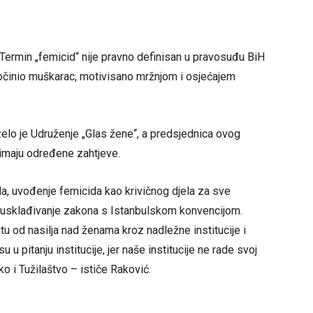
 Termin „femicid“ nije pravno definisan u pravosuđu BiH
 počinio muškarac, motivisano mržnjom i osjećajem
elo je Udruženje „Glas žene“, a predsjednica ovog
 imaju određene zahtjeve.
a, uvođenje femicida kao krivičnog djela za sve
 usklađivanje zakona s Istanbulskom konvencijom.
itu od nasilja nad ženama kroz nadležne institucije i
u pitanju institucije, jer naše institucije ne rade svoj
ako i Tužilaštvo – ističe Raković.