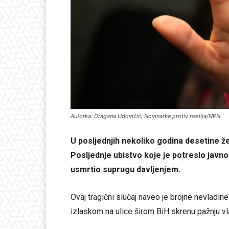
Autorka: Dragana Udovičić, Novinarke protiv nasilja/NPN
U posljednjih nekoliko godina desetine žen
Posljednje ubistvo koje je potreslo javno
usmrtio suprugu davljenjem.
Ovaj tragični slučaj naveo je brojne nevladin
izlaskom na ulice širom BiH skrenu pažnju vl