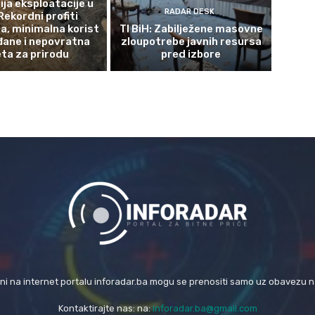
ja eksploatacije u
RADAR DESK
Rekordni profiti
a, minimalna korist
TI BiH: Zabilježene masovne
đane i nepovratna
zloupotrebe javnih resursa
eta za prirodu
pred izbore
eni na internet portalu inforadar.ba mogu se prenositi samo uz obavezu 
Kontaktirajte nas: na:
inforadar.ba@gmail.com