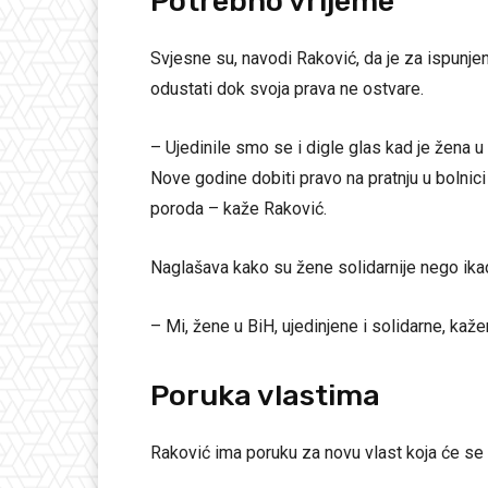
Potrebno vrijeme
Svjesne su, navodi Raković, da je za ispunjen
odustati dok svoja prava ne ostvare.
– Ujedinile smo se i digle glas kad je žena
Nove godine dobiti pravo na pratnju u bolnic
poroda – kaže Raković.
Naglašava kako su žene solidarnije nego ika
– Mi, žene u BiH, ujedinjene i solidarne, kaž
Poruka vlastima
Raković ima poruku za novu vlast koja će se u