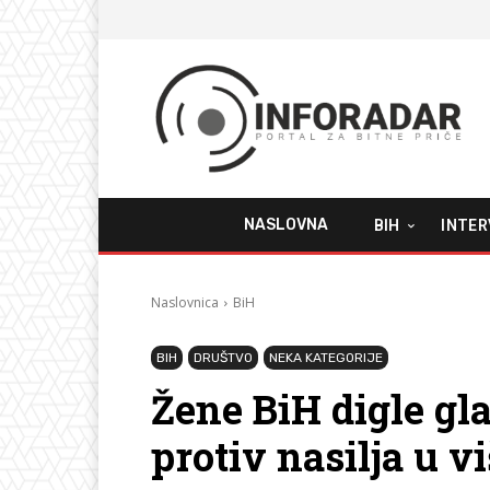
NASLOVNA
BIH
INTER
Naslovnica
BiH
BIH
DRUŠTVO
NEKA KATEGORIJE
Žene BiH digle gla
protiv nasilja u v