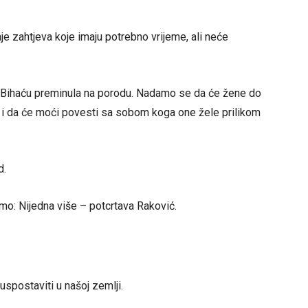
je zahtjeva koje imaju potrebno vrijeme, ali neće
 u Bihaću preminula na porodu. Nadamo se da će žene do
i i da će moći povesti sa sobom koga one žele prilikom
d.
emo: Nijedna više – potcrtava Raković.
spostaviti u našoj zemlji.