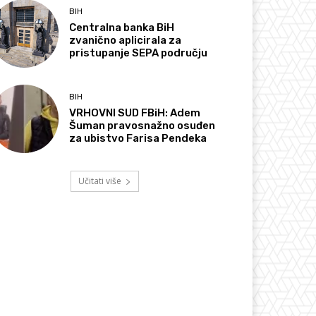
BIH
Centralna banka BiH
zvanično aplicirala za
pristupanje SEPA području
BIH
VRHOVNI SUD FBiH: Adem
Šuman pravosnažno osuđen
za ubistvo Farisa Pendeka
Učitati više