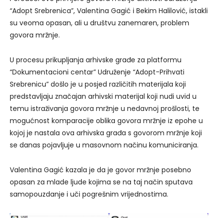
“Adopt Srebrenica”, Valentina Gagić i Bekim Halilović, istakli
su veoma opasan, ali u društvu zanemaren, problem
govora mržnje.
U procesu prikupljanja arhivske građe za platformu
“Dokumentacioni centar” Udruženje “Adopt-Prihvati
Srebrenicu” došlo je u posjed različitih materijala koji
predstavljaju značajan arhivski materijal koji nudi uvid u
temu istraživanja govora mržnje u nedavnoj prošlosti, te
mogućnost komparacije oblika govora mržnje iz epohe u
kojoj je nastala ova arhivska građa s govorom mržnje koji
se danas pojavljuje u masovnom načinu komuniciranja.
Valentina Gagić kazala je da je govor mržnje posebno
opasan za mlade ljude kojima se na taj način sputava
samopouzdanje i uči pogrešnim vrijednostima.