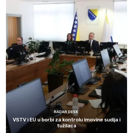
RADAR DESK
VSTV i EU u borbi za kontrolu imovine sudija i
tužilaca