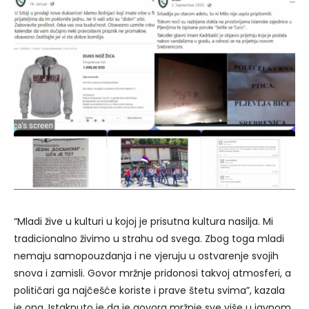
“Mladi žive u kulturi u kojoj je prisutna kultura nasilja. Mi
tradicionalno živimo u strahu od svega. Zbog toga mladi
nemaju samopouzdanja i ne vjeruju u ostvarenje svojih
snova i zamisli. Govor mržnje pridonosi takvoj atmosferi, a
političari ga najčešće koriste i prave štetu svima”, kazala
je ona. Istaknuto je da je govora mržnje sve više u javnom