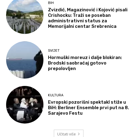
BIH
Zvizdić, Magazinović i Kojović pisali
Crishocku: Traži se poseban
administrativni status za
Memorijalni centar Srebrenica
SVIJET
Hormuški moreuz i dalje blokiran:
Brodski saobraćaj gotovo
prepolovljen
KULTURA
Evropski pozorišni spektakl stiže u
BiH: Berliner Ensemble prvi put na 8.
Sarajevo Festu
Učitati više