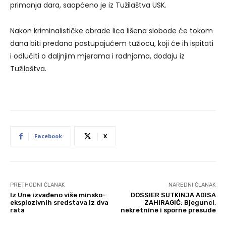
primanja dara, saopćeno je iz Tužilaštva USK.
Nakon kriminalističke obrade lica lišena slobode će tokom
dana biti predana postupajućem tužiocu, koji će ih ispitati
i odlučiti o daljnjim mjerama i radnjama, dodaju iz
Tužilaštva.
Facebook
X
PRETHODNI ČLANAK
NAREDNI ČLANAK
Iz Une izvađeno više minsko-
DOSSIER SUTKINJA ADISA
eksplozivnih sredstava iz dva
ZAHIRAGIĆ: Bjegunci,
rata
nekretnine i sporne presude