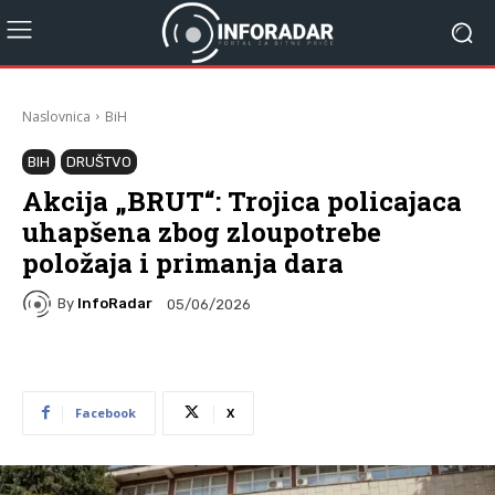
Naslovnica
BiH
BIH
DRUŠTVO
Akcija „BRUT“: Trojica policajaca
uhapšena zbog zloupotrebe
položaja i primanja dara
By
InfoRadar
05/06/2026
Facebook
X