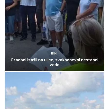
BIH
Građani izašli na ulice, svakodnevni nestanci
vode