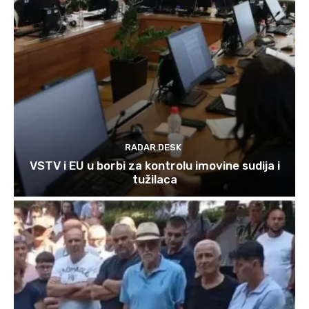
RADAR DESK
VSTV i EU u borbi za kontrolu imovine sudija i
tužilaca