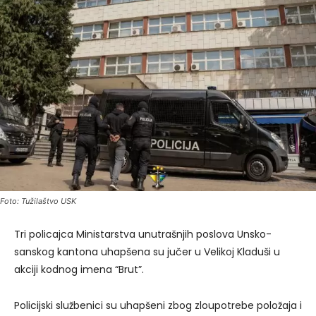
Foto: Tužilaštvo USK
Tri policajca Ministarstva unutrašnjih poslova Unsko-
sanskog kantona uhapšena su jučer u Velikoj Kladuši u
akciji kodnog imena “Brut”.
Policijski službenici su uhapšeni zbog zloupotrebe položaja i