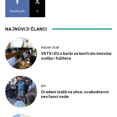
Facebook
X
NAJNOVIJI ČLANCI
RADAR DESK
VSTV i EU u borbi za kontrolu imovine
sudija i tužilaca
BIH
Građani izašli na ulice, svakodnevni
nestanci vode