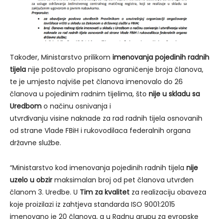
Također, Ministarstvo prilikom
imenovanja pojedinih radnih
tijela
nije poštovalo propisano ograničenje broja članova,
te je umjesto najviše pet članova imenovalo do 26
članova u pojedinim radnim tijelima, što
nije u skladu sa
Uredbom
o načinu osnivanja i
utvrđivanju visine naknade za rad radnih tijela osnovanih
od strane Vlade FBiH i rukovodilaca federalnih organa
državne službe.
“Ministarstvo kod imenovanja pojedinih radnih tijela
nije
uzelo u obzir
maksimalan broj od pet članova utvrđen
članom 3. Uredbe. U
Tim za kvalitet
za realizaciju obaveza
koje proizilazi iz zahtjeva standarda ISO 9001:2015
imenovano je 20 članova, a u Radnu grupu za evropske