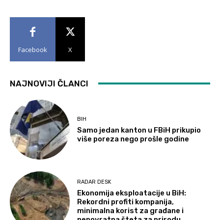
Facebook
X
NAJNOVIJI ČLANCI
BIH
Samo jedan kanton u FBiH prikupio
više poreza nego prošle godine
RADAR DESK
Ekonomija eksploatacije u BiH:
Rekordni profiti kompanija,
minimalna korist za građane i
nepovratna šteta za prirodu