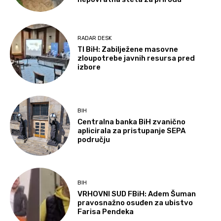
RADAR DESK
TI BiH: Zabilježene masovne
zloupotrebe javnih resursa pred
izbore
BIH
Centralna banka BiH zvanično
aplicirala za pristupanje SEPA
području
BIH
VRHOVNI SUD FBiH: Adem Šuman
pravosnažno osuđen za ubistvo
Farisa Pendeka