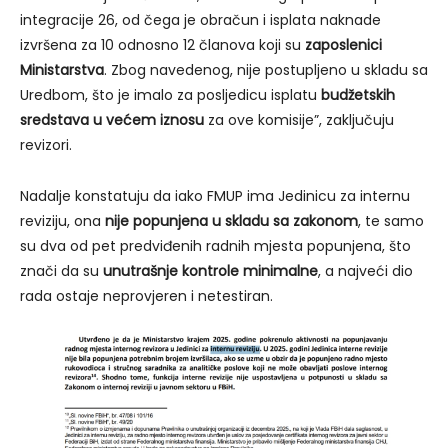
integracije 26, od čega je obračun i isplata naknade
izvršena za 10 odnosno 12 članova koji su
zaposlenici
Ministarstva
. Zbog navedenog, nije postupljeno u skladu sa
Uredbom, što je imalo za posljedicu isplatu
budžetskih
sredstava u većem iznosu
za ove komisije”, zaključuju
revizori.
Nadalje konstatuju da iako FMUP ima Jedinicu za internu
reviziju, ona
nije popunjena u skladu sa zakonom
, te samo
su dva od pet predviđenih radnih mjesta popunjena, što
znači da su
unutrašnje kontrole minimalne
, a najveći dio
rada ostaje neprovjeren i netestiran.