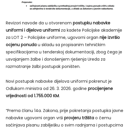
Revizori navode da u otvorenom
postupku nabavke
uniformi i dijelova uniformi
za kadete Policijske akademije
za LOT 2 – Policijske uniforme, ugovorni organ
nije izvršio
ocjenu ponuda
u skladu sa propisanim tehničkim
specifikacijama u tenderskoj dokumentaciji, zbog čega je
usvajanjem žalbe i donošenjem rješenja Ureda za
razmatranje žalbi postupak poništen.
Novi postupak nabavke dijelova uniformi pokrenut je
Odlukom ministra od 26. 3. 2026. godine
procijenjene
vrijednosti od 1.755.000 KM
.
“Prema članu 14a. Zakona, prije pokretanja postupka javne
nabavke ugovorni organ vrši
provjeru tržišta
o čemu
sačinjava pisanu zabilješku o svim radnjama i postupcima