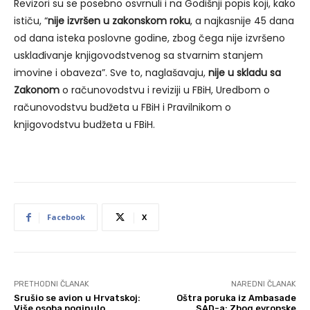
Revizori su se posebno osvrnuli i na Godišnji popis koji, kako
ističu, “
nije izvršen u zakonskom roku
, a najkasnije 45 dana
od dana isteka poslovne godine, zbog čega nije izvršeno
usklađivanje knjigovodstvenog sa stvarnim stanjem
imovine i obaveza”. Sve to, naglašavaju,
nije u skladu sa
Zakonom
o računovodstvu i reviziji u FBiH, Uredbom o
računovodstvu budžeta u FBiH i Pravilnikom o
knjigovodstvu budžeta u FBiH.
Facebook
X
PRETHODNI ČLANAK
NAREDNI ČLANAK
Srušio se avion u Hrvatskoj:
Oštra poruka iz Ambasade
Više osoba poginulo
SAD-a: Zbog evropske