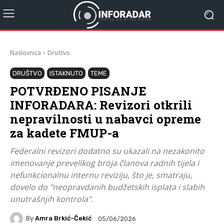
Naslovnica
Društvo
DRUŠTVO
ISTAKNUTO
TEME
POTVRĐENO PISANJE
INFORADARA: Revizori otkrili
nepravilnosti u nabavci opreme
za kadete FMUP-a
Federalni revizori dodatno su ukazali na nezakonito
imenovanje prevelikog broja članova radnih tijela i
nefunkcionalnu internu reviziju, što je, smatraju,
dovelo do "neopravdanih budžetskih isplata i slabih
unutrašnjih kontrola".
By
Amra Brkić-Čekić
05/06/2026