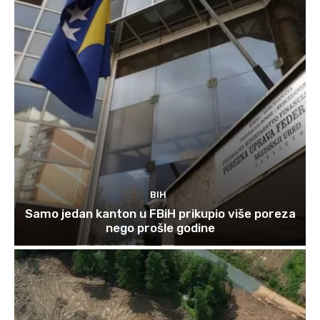
BIH
Samo jedan kanton u FBiH prikupio više poreza
nego prošle godine