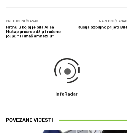
PRETHODNI ČLANAK
NAREDNI ČLANAK
Hitnu u kojoj je bila Alisa
Rusija ozbiljno prijeti BiH
Mutap presreo džip i rečeno
joj je: “Ti imaš amneziju”
InfoRadar
POVEZANE VIJESTI