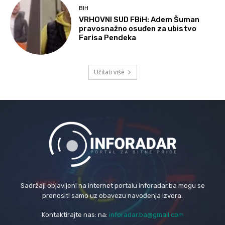
BIH
VRHOVNI SUD FBiH: Adem Šuman
pravosnažno osuđen za ubistvo
Farisa Pendeka
Učitati više
Sadržaji objavljeni na internet portalu inforadar.ba mogu se
prenositi samo uz obavezu navođenja izvora.
Kontaktirajte nas: na:
inforadar.ba@gmail.com