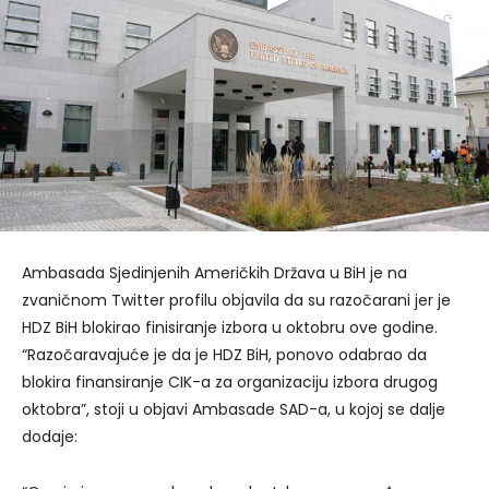
Ambasada Sjedinjenih Američkih Država u BiH je na
zvaničnom Twitter profilu objavila da su razočarani jer je
HDZ BiH blokirao finisiranje izbora u oktobru ove godine.
“Razočaravajuće je da je HDZ BiH, ponovo odabrao da
blokira finansiranje CIK-a za organizaciju izbora drugog
oktobra”, stoji u objavi Ambasade SAD-a, u kojoj se dalje
dodaje: