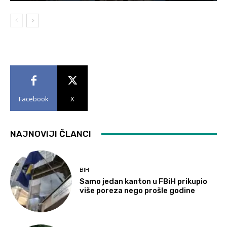
Facebook
X
NAJNOVIJI ČLANCI
BIH
Samo jedan kanton u FBiH prikupio
više poreza nego prošle godine