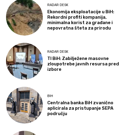
RADAR DESK
Ekonomija eksploatacije u BiH:
Rekordni profiti kompanija,
minimalna korist za građane i
nepovratna šteta za prirodu
RADAR DESK
TI BiH: Zabilježene masovne
zloupotrebe javnih resursa pred
izbore
BIH
Centralna banka BiH zvanično
aplicirala za pristupanje SEPA
području