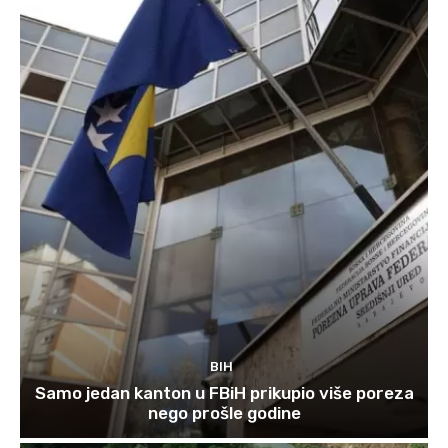
BIH
Samo jedan kanton u FBiH prikupio više poreza
nego prošle godine