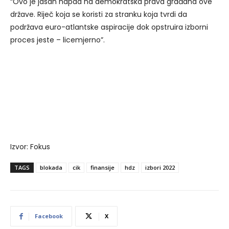
“Ovo je jasan napad na demokratska prava građana ove
države. Riječ koja se koristi za stranku koja tvrdi da
podržava euro-atlantske aspiracije dok opstruira izborni
proces jeste – licemjerno”.
Izvor: Fokus
TAGS
blokada
cik
finansije
hdz
izbori 2022
Facebook
X