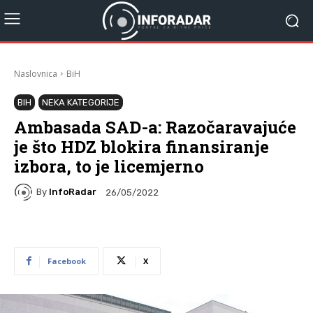
Naslovnica
BiH
BIH
NEKA KATEGORIJE
Ambasada SAD-a: Razočaravajuće
je što HDZ blokira finansiranje
izbora, to je licemjerno
By
InfoRadar
26/05/2022
Facebook
X