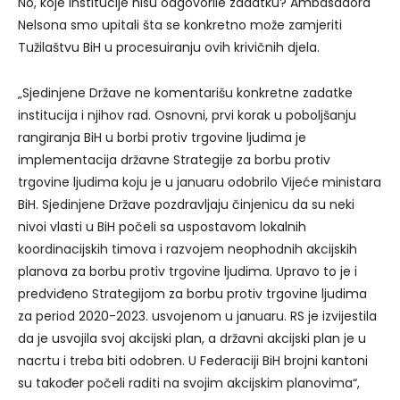
No, koje institucije nisu odgovorile zadatku? Ambasadora
Nelsona smo upitali šta se konkretno može zamjeriti
Tužilaštvu BiH u procesuiranju ovih krivičnih djela.
„Sjedinjene Države ne komentarišu konkretne zadatke
institucija i njihov rad. Osnovni, prvi korak u poboljšanju
rangiranja BiH u borbi protiv trgovine ljudima je
implementacija državne Strategije za borbu protiv
trgovine ljudima koju je u januaru odobrilo Vijeće ministara
BiH. Sjedinjene Države pozdravljaju činjenicu da su neki
nivoi vlasti u BiH počeli sa uspostavom lokalnih
koordinacijskih timova i razvojem neophodnih akcijskih
planova za borbu protiv trgovine ljudima. Upravo to je i
predviđeno Strategijom za borbu protiv trgovine ljudima
za period 2020-2023. usvojenom u januaru. RS je izvijestila
da je usvojila svoj akcijski plan, a državni akcijski plan je u
nacrtu i treba biti odobren. U Federaciji BiH brojni kantoni
su također počeli raditi na svojim akcijskim planovima“,