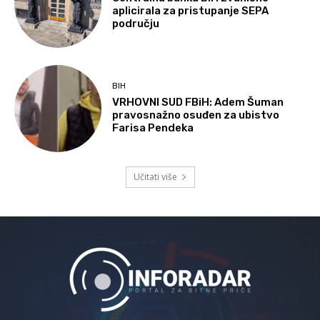
aplicirala za pristupanje SEPA
području
BIH
VRHOVNI SUD FBiH: Adem Šuman
pravosnažno osuđen za ubistvo
Farisa Pendeka
Učitati više