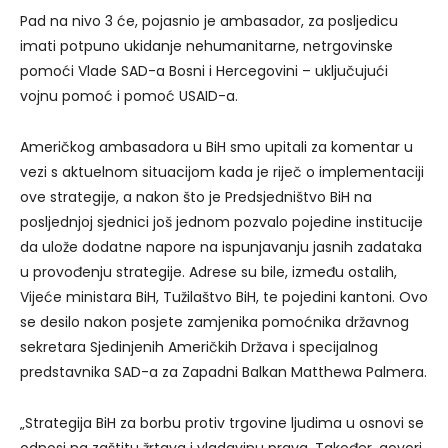
Pad na nivo 3 će, pojasnio je ambasador, za posljedicu
imati potpuno ukidanje nehumanitarne, netrgovinske
pomoći Vlade SAD-a Bosni i Hercegovini – uključujući
vojnu pomoć i pomoć USAID-a.
Američkog ambasadora u BiH smo upitali za komentar u
vezi s aktuelnom situacijom kada je riječ o implementaciji
ove strategije, a nakon što je Predsjedništvo BiH na
posljednjoj sjednici još jednom pozvalo pojedine institucije
da ulože dodatne napore na ispunjavanju jasnih zadataka
u provođenju strategije. Adrese su bile, između ostalih,
Vijeće ministara BiH, Tužilaštvo BiH, te pojedini kantoni. Ovo
se desilo nakon posjete zamjenika pomoćnika državnog
sekretara Sjedinjenih Američkih Država i specijalnog
predstavnika SAD-a za Zapadni Balkan Matthewa Palmera.
„Strategija BiH za borbu protiv trgovine ljudima u osnovi se
odnosi na zaštitu žrtava i vladavinu prava. Također, govori