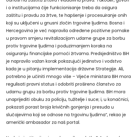
i o institucijama čije funkcionisanje treba da osigura
zaštitu i pravdu za žrtve, te hapšenje i procesuiranje onih
koji su uključeni u gnusni zločin trgovine ljudima. Bosna i
Hercegovina je već napravila određene pozitivne pomake
u pravom smjeru revitalizacijom udarne grupe za borbu
protiv trgovine ljudima i poduzimanjem koraka na
osiguranju financijske pomoći žrtvama. Predsjedništvo BiH
je napravilo važan korak pokazujući jedinstvo i vodstvo
kada je u pitanju implementacija državne Strategije. Ali,
potrebno je učiniti mnogo više – Vijeće ministara BiH mora
regulisati pravni status i odobriti prošireno članstvo za
udarnu grupu za borbu protiv trgovine ljudima. BiH mora
unaprijediti obuku za policiju, tužitelje i suce; i, u konačnici,
pokazati porast broja krivičnih gonjenja i presuda u
slučajevima koji se odnose na trgovinu ljudima“, rekao je
američki ambasador za naš portal.