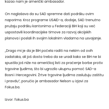
kazao nam je američki ambasador.
On naglašava da su SAD spremne dati podršku ovim
naporima. Kroz programe USAID-a, dodaje, SAD trenutno
pružaju podršku kantonima u Federaciji BiH koji su već
uspostavili koordinacijske timove za razvoj akcijskih
planova i poslali ih svojim lokalnim vladama na usvajanje.
„Drago mi je da je BiH počela raditi na nekim od ovih
zadataka, ali još dosta treba da se uradi kako se BiH ne bi
spustila još niže na američkoj listi za praćenje borbe protiv
trgovine ljudima, što bi ugrozilo ukupnu pomoć SAD-a
Bosni i Hercegovini. Žrtve trgovine ljudima zaslužuju zaštitu
i pravdu“, poručio je ambasador Nelson u izjavi za
Fokus.ba.
Izvor: fokus.ba