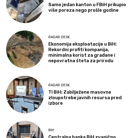
Samo jedan kanton u FBiH prikupio
više poreza nego prošle godine
RADAR DESK
Ekonomija eksploatacije u BiH:
Rekordni profiti kompanija,
minimalna korist za građane i
nepovratna šteta za prirodu
RADAR DESK
TI BiH: Zabilježene masovne
zloupotrebe javnih resursa pred
izbore
BIH
Centralna banka BiH zvanično