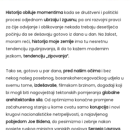
Historija obiluje momentima
kada se društveni i politički
procesi odjednom
ubrzaju i zgusnu
, pa oni razvojni pravci
za čije odvijanje i oblikovanje nekada trebaju desetljeća
počinju da se dešavaju gotovo iz dana u dan. Na žalost,
moram reći,
historija moje zemlje
ima tu nesretnu
tendenciju zgušnjavanja, ili da to kažem modernim
jezikom,
tendenciju „zipovanja“.
Tako se, gotovo u par dana,
pred našim očima
i bez
nekog našeg posebnog, bosanskohercegovačkog udjela u
svemu tome,
izdešavaše
, filmskom brzinom, događaji koji
bi mogli biti nagovještaji tektonskih pomjeranja
globalne
arehitektonike sila
. Od optimizma konačne promjene
začahurenog stanja u kome cvatu samo
korupcija
i novi
krugovi nacionalističke netrpeljivosti, a najavljenog
pobjedom Joe Bidena
, do pesimizma i zebnje nakon
posjete ruskog ministra vanjskih poslova
Sergeja Lavrova
,