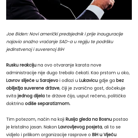
Joe Biden: Novi američki predsjednik i prije inauguracije
najavio snažno vraćanje SAD-a u regiju te podršku
jedinstvenoj i suverenoj BiH
Rusku reakciju
na ovo otvaranje karata nove
administracije nije dugo trebalo čekati. Kao prstom u oko,
Lavrov slijeće u Sarajevo
i odlazi u
Lukavicu
gdje ga
bez
obilježja suverene države
, čiji je zvanično gost, dočekuje
svita
jednog dijela
te države čija, usput rečeno, politička
doktrina
odiše separatizmom.
Tim potezom, način na koji
Rusija gleda na Bosnu
postao
je kristalno jasan. Nakon
Lavrovljevog posjeta
, ali to se
vidjelo i prilikom organizacije rasprave o
BiH u Vijeću