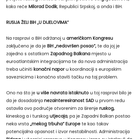
kako reče
Milorad Dodik
, Republici Srpskoj, a onda i BiH.
RUSIJA ŽELI BiH „U DIJELOVIMA“
Na raspravi o BiH održanoj u
američkom Kongresu
zaključeno je da je
BiH „nedovršen posao“,
te da joj je
zajedno s ostatkom
Zapadnog Balkana
mjesto u
euroatlantskim integracijama te da nova administracija
treba učiniti
konačni napor
u koordinaciji s europskim
saveznicima i konačno staviti tačku na taj problem.
Ono na što je
u više navrata istaknuto
u toj raspravi bilo je
da je dosadašnja
nezainteresiranost SAD
u prvom redu
ostavila ovo područje otvorenim za širenje
ruskog,
kineskog a i turskog
utjecaja
, pa je Zapadni Balkan postao
neka vrsta
„mekog trbuha“ Europe
te kao takav
potencijalna opasnost i izvor nestabilnosti. Administracija