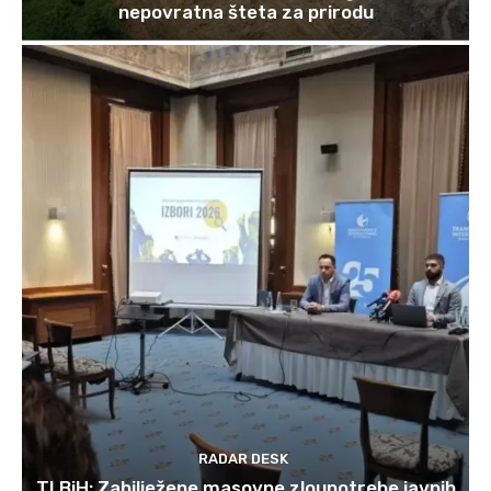
nepovratna šteta za prirodu
RADAR DESK
TI BiH: Zabilježene masovne zloupotrebe javnih