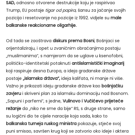
SAD,
odnosno otvorene destrukcije koju je raspirivao
Trump, EU postaje
tigar od papira,
šansu za jačanje svojih
pozicija i resetovanje na pozicije iz 1992. vidjele su
male
balkanske reakcionarne oligarhije.
Od tada se zaoštrava
diskurs prema Bosni
, Bošnjaci se
orijentaliziraju, i opet u zvaničnim obraćanjima postaju
„muslimanima“, s namjerom da se uglave u ksenofobni,
političko-identitetski potaknuti
antiislamistički imaginarij
koji raspiruje desna Europa, a ideja građanske države
postaje
„islamska država“,
ideja kalifata, ni manje ni više.
Važno je prikazati ideju građanske države kao
bošnjačku
zavjeru
i skriveni plan za islamsku dominaciju nad Bosnom.
„Sapuni i parfemi“, s jedne,
Vulinovo i Vučićevo prijeteće
režanje
da „niko ne sme da bije“ RS, s druge strane, samo
su logični dio te cijele naracije koja sada, kako to
balkanska turneja ruskog ministra
pokazuje, stječe svoj
puni smisao, savršen krug koji se zatvorio oko ideje i aktera