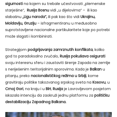
sigurnosti
na kojem su trebale učestvovati „plemenske
starješine“,
Rusija Bosnu
vidi „u dijelovima“ – ili kao
slabašnu
„Ligu naroda“,
ili pak kao što vidi
Ukrajinu,
Moldaviju, Gruziju
– isfragmentiranu u međusobno
suprotstavljene nacionalne partikularitete koje po potrebi
može slagati i kombinirati.
Strategijom
podgrijavanja zamrznutih konflikata
, koliko
god to paradoksalno zvučalo,
Rusija pokušava osigurati
svoju interesnu sferu i zaustaviti širenje Zapada na zemlje
s neriješenim teritorijalnim sporovima. Kada je
Balkan
u
pitanju, preko
nacionalističkog režima u Srbiji
, kome
gravitiraju politike takozvanog srpskog sveta na
Kosovu
, u
Crnoj Gori
, na kraju i u
BiH
,
Rusija
je Lavrovljevom posjetom
iskazala intenciju da zaokruži jednu platformu za
političku
destabilizaciju Zapadnog Balkana.