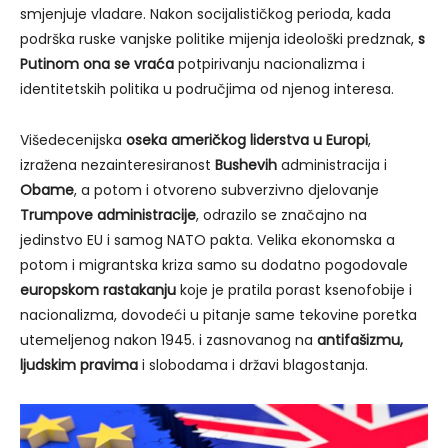
smjenjuje vladare. Nakon socijalističkog perioda, kada
podrška ruske vanjske politike mijenja ideološki predznak,
s
Putinom ona se vraća
potpirivanju nacionalizma i
identitetskih politika u područjima od njenog interesa.
Višedecenijska
oseka američkog liderstva u Europi
,
izražena nezainteresiranost
Bushevih
administracija i
Obame
, a potom i otvoreno subverzivno djelovanje
Trumpove administracije
, odrazilo se značajno na
jedinstvo EU i samog NATO pakta. Velika ekonomska a
potom i migrantska kriza samo su dodatno pogodovale
europskom rastakanju
koje je pratila porast ksenofobije i
nacionalizma, dovodeći u pitanje same tekovine poretka
utemeljenog nakon 1945. i zasnovanog na
antifašizmu,
ljudskim pravima
i slobodama i državi blagostanja.