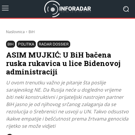
Naslovnica
BiH
BIH
POLITIKA
RADAR DOSSIER
ASIM MUJKIĆ: U BiH bačena
ruska rukavica u lice Bidenovoj
administraciji
U ovom trenutku važno je pitanje šta poslije
sarajevskog NE. Da Rusija neće u dogledno vrijeme
biti neki konstruktivni i prijateljski nastrojen partner
BiH jasno je od njihovog srčanog zalaganja da se
rezolucija o Srebrenici ne usvoji u UN. Takvo odsustvo
ikakve empatije i bešćutnost prema žrtvama genocida
rijetko se može vidjeti