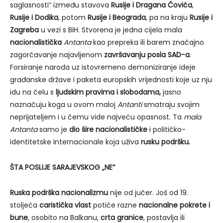
saglasnosti“ između stavova
Rusije i Dragana Čovića
,
Rusije i Dodika
, potom
Rusije i Beograda
, pa na kraju
Rusije i
Zagreba
u vezi s BiH. Stvorena je jedna cijela mala
nacionalistička
Antanta
kao prepreka ili barem značajno
zagorčavanje najavljenom
završavanju posla SAD-a
.
Forsiranje naroda uz istovremeno demoniziranje ideje
građanske države i paketa europskih vrijednosti koje uz nju
idu na čelu s
ljudskim pravima i slobodama,
jasno
naznačuju koga u ovom maloj
Antanti
smatraju svojim
neprijateljem i u čemu vide najveću opasnost. Ta
mala
Antanta
samo je
dio šire nacionalističke
i političko-
identitetske internacionale koja uživa
rusku podršku.
ŠTA POSLIJE SARAJEVSKOG „NE“
Ruska podrška nacionalizmu
nije od jučer. Još od 19.
stoljeća
caristička vlast
potiče razne
nacionalne pokrete i
bune
, osobito na Balkanu,
crta granice
, postavlja ili