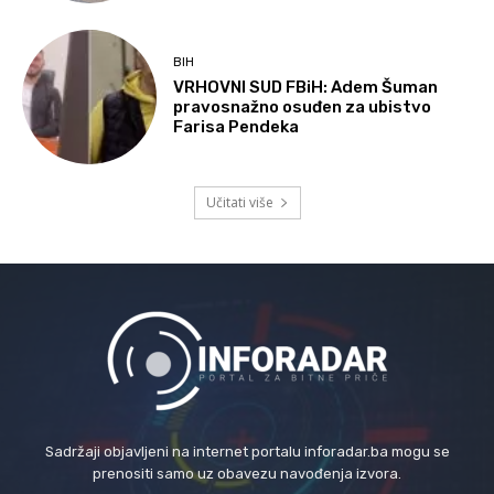
BIH
VRHOVNI SUD FBiH: Adem Šuman
pravosnažno osuđen za ubistvo
Farisa Pendeka
Učitati više
Sadržaji objavljeni na internet portalu inforadar.ba mogu se
prenositi samo uz obavezu navođenja izvora.