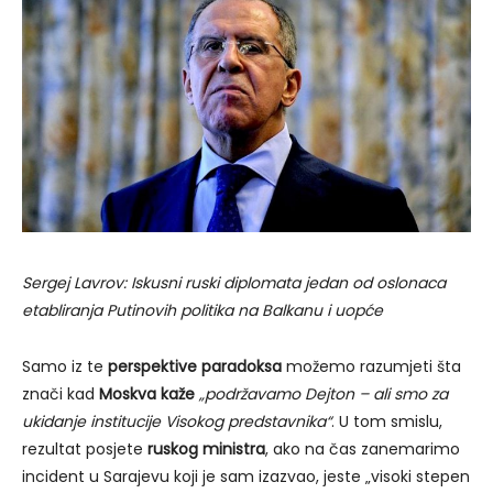
Sergej Lavrov: Iskusni ruski diplomata jedan od oslonaca
etabliranja Putinovih politika na Balkanu i uopće
Samo iz te
perspektive paradoksa
možemo razumjeti šta
znači kad
Moskva k
aže
„podržavamo Dejton – ali smo za
ukidanje institucije Visokog predstavnika“
. U tom smislu,
rezultat posjete
ruskog ministra
, ako na čas zanemarimo
incident u Sarajevu koji je sam izazvao, jeste „visoki stepen