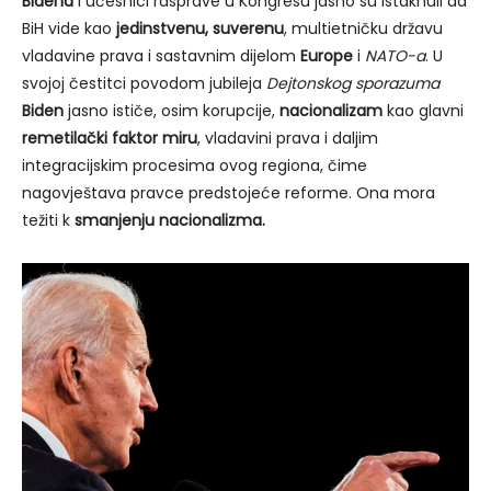
Bidena
i učesnici rasprave u Kongresu jasno su istaknuli da
BiH vide kao
jedinstvenu, suverenu
, multietničku državu
vladavine prava i sastavnim dijelom
Europe
i
NATO-a
. U
svojoj čestitci povodom jubileja
Dejtonskog sporazuma
Biden
jasno ističe, osim korupcije,
nacionalizam
kao glavni
remetilački faktor miru
, vladavini prava i daljim
integracijskim procesima ovog regiona, čime
nagovještava pravce predstojeće reforme. Ona mora
težiti k
smanjenju nacionalizma.