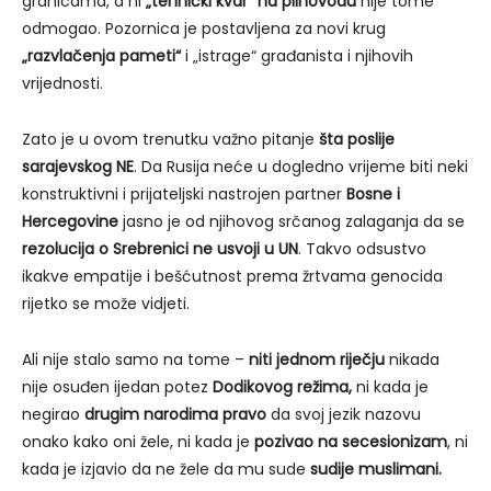
granicama, a ni
„tehnički kvar“ na plinovodu
nije tome
odmogao. Pozornica je postavljena za novi krug
„razvlačenja pameti“
i „istrage“ građanista i njihovih
vrijednosti.
Zato je u ovom trenutku važno pitanje
šta poslije
sarajevskog NE
. Da Rusija neće u dogledno vrijeme biti neki
konstruktivni i prijateljski nastrojen partner
Bosne i
Hercegovine
jasno je od njihovog srčanog zalaganja da se
rezolucija o Srebrenici ne usvoji u UN
. Takvo odsustvo
ikakve empatije i bešćutnost prema žrtvama genocida
rijetko se može vidjeti.
Ali nije stalo samo na tome –
niti jednom riječju
nikada
nije osuđen ijedan potez
Dodikovog režima,
ni kada je
negirao
drugim narodima pravo
da svoj jezik nazovu
onako kako oni žele, ni kada je
pozivao na secesionizam
, ni
kada je izjavio da ne žele da mu sude
sudije muslimani.