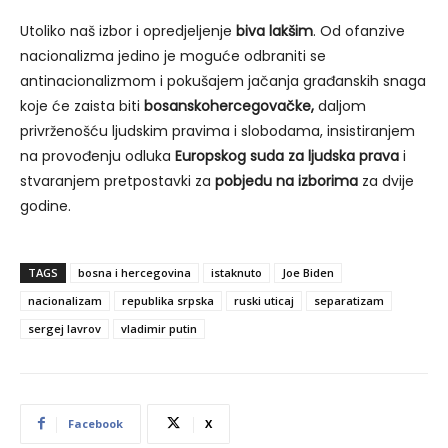
Utoliko naš izbor i opredjeljenje
biva lakšim
. Od ofanzive
nacionalizma jedino je moguće odbraniti se
antinacionalizmom i pokušajem jačanja građanskih snaga
koje će zaista biti
bosanskohercegovačke
,
daljom
privrženošću ljudskim pravima i slobodama, insistiranjem
na provođenju odluka
Europskog suda za ljudska prava
i
stvaranjem pretpostavki za
pobjedu na izborima
za dvije
godine.
TAGS
bosna i hercegovina
istaknuto
Joe Biden
nacionalizam
republika srpska
ruski uticaj
separatizam
sergej lavrov
vladimir putin
Facebook
X