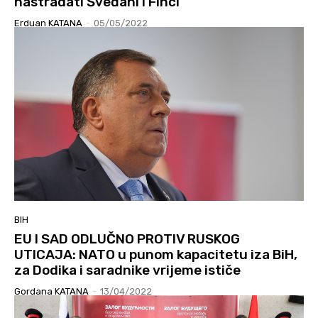
nastradati Šveđani i Finci
Erduan KATANA
-
05/05/2022
BIH
EU I SAD ODLUČNO PROTIV RUSKOG
UTICAJA: NATO u punom kapacitetu iza BiH,
za Dodika i saradnike vrijeme ističe
Gordana KATANA
-
13/04/2022