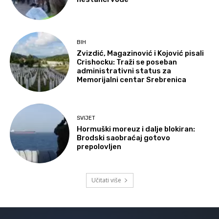
BIH
Zvizdić, Magazinović i Kojović pisali
Crishocku: Traži se poseban
administrativni status za
Memorijalni centar Srebrenica
SVIJET
Hormuški moreuz i dalje blokiran:
Brodski saobraćaj gotovo
prepolovljen
Učitati više