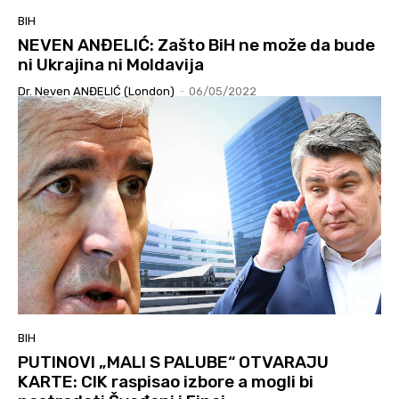
BIH
NEVEN ANĐELIĆ: Zašto BiH ne može da bude
ni Ukrajina ni Moldavija
Dr. Neven ANĐELIĆ (London)
-
06/05/2022
BIH
PUTINOVI „MALI S PALUBE“ OTVARAJU
KARTE: CIK raspisao izbore a mogli bi