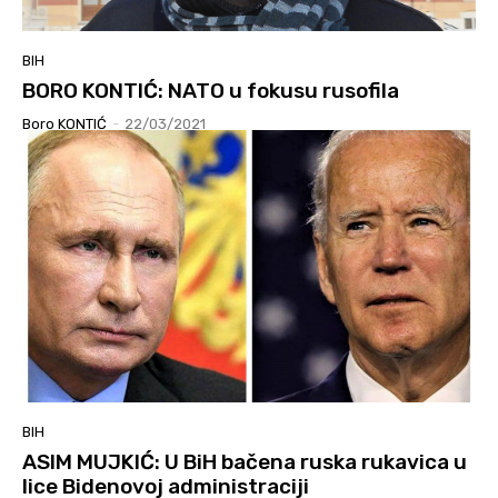
BIH
BORO KONTIĆ: NATO u fokusu rusofila
Boro KONTIĆ
-
22/03/2021
BIH
ASIM MUJKIĆ: U BiH bačena ruska rukavica u
lice Bidenovoj administraciji