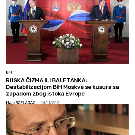
BIH
RUSKA ČIZMA ILI BALETANKA:
Destabilizacijom BiH Moskva se kusura sa
zapadom zbog istoka Evrope
Maja BJELAJAC
-
24/11/2021