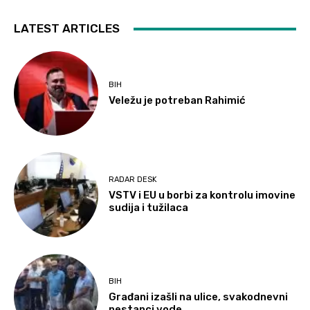
LATEST ARTICLES
BIH
Veležu je potreban Rahimić
RADAR DESK
VSTV i EU u borbi za kontrolu imovine
sudija i tužilaca
BIH
Građani izašli na ulice, svakodnevni
nestanci vode