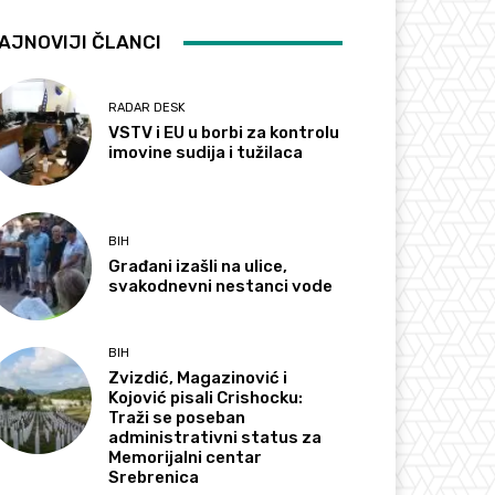
AJNOVIJI ČLANCI
RADAR DESK
VSTV i EU u borbi za kontrolu
imovine sudija i tužilaca
BIH
Građani izašli na ulice,
svakodnevni nestanci vode
BIH
Zvizdić, Magazinović i
Kojović pisali Crishocku:
Traži se poseban
administrativni status za
Memorijalni centar
Srebrenica