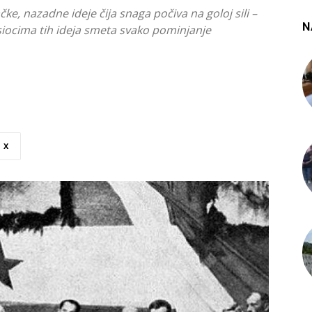
e, nazadne ideje čija snaga počiva na goloj sili –
N
osiocima tih ideja smeta svako pominjanje
X