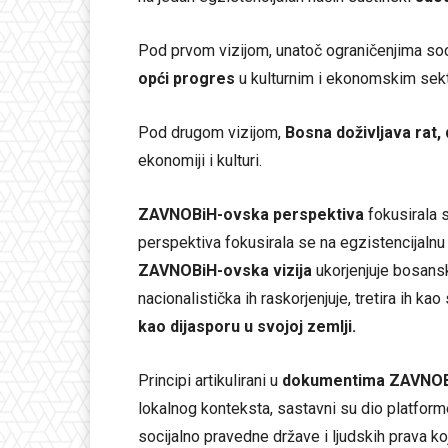
Pod prvom vizijom, unatoč ograničenjima soc
opći progres
u kulturnim i ekonomskim sek
Pod drugom vizijom,
Bosna doživljava rat, 
ekonomiji i kulturi.
ZAVNOBiH-ovska perspektiva
fokusirala 
perspektiva fokusirala se na egzistencijalnu 
ZAVNOBiH-ovska vizija
ukorjenjuje bosan
nacionalistička ih raskorjenjuje, tretira ih k
kao dijasporu u svojoj zemlji.
Principi artikulirani u
dokumentima ZAVNOB
lokalnog konteksta, sastavni su dio platfor
socijalno pravedne države i ljudskih prava k