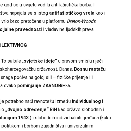
e god se u svijetu vodila antifašistička borba. I
tva napajala se s istog
antifašističkog vrela
kao i
je vrlo brzo pretočena u platformu
Breton-Woods
cijalne pravednosti
i vladavine ljudskih prava.
KOLEKTIVNOG
. To su bile „
svjetske ideje“
u pravom smislu riječi,
anskohercegovačku državnost. Danas,
Bosnu rastaču
 snaga počiva na goloj sili – fizičke prijetnje ili
ta svako
pominjanje ZAVNOBiH-a.
 je potrebno naći ravnotežu između
individualnog i
dio
„dvojno određenje“ BiH
kao države slobodnih i
lucijom 1943.
) i slobodnih individualnih građana (kako
ni politikom i borbom zajedništva i univerzalnim