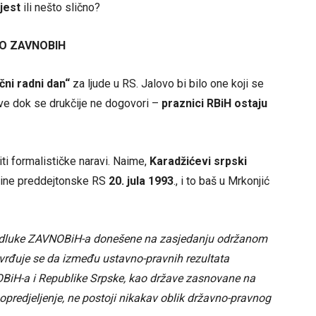
jest
ili nešto slično?
AO ZAVNOBIH
čni radni dan“
za ljude u RS. Jalovo bi bilo one koji se
ve dok se drukčije ne dogovori –
praznici RBiH ostaju
ti formalističke naravi. Naime,
Karadžićevi srpski
štine preddejtonske RS
20. jula 1993
., i to baš u Mrkonjić
m odluke ZAVNOBiH-a donešene na zasjedanju održanom
tvrđuje se da između ustavno-pravnih rezultata
H-a i Republike Srpske, kao države zasnovane na
redjeljenje, ne postoji nikakav oblik državno-pravnog