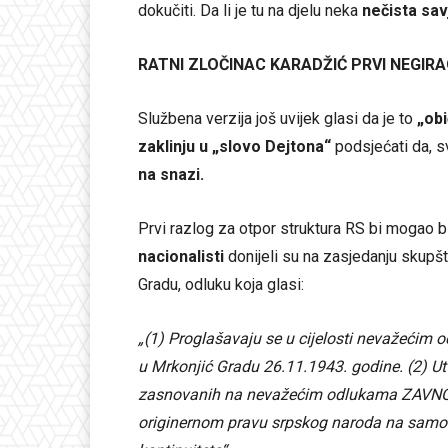
dokučiti. Da li je tu na djelu neka
nečista sav
RATNI ZLOČINAC KARADŽIĆ PRVI NEGIR
Službena verzija još uvijek glasi da je to
„obi
zaklinju u „slovo Dejtona“
podsjećati da, s
na snazi.
Prvi razlog za otpor struktura RS bi mogao bi
nacionalisti
donijeli su na zasjedanju skup
Gradu, odluku koja glasi:
„(1) Proglašavaju se u cijelosti nevažeći
u Mrkonjić Gradu 26.11.1943. godine. (2) U
zasnovanih na nevažećim odlukama ZAVNOBi
originernom pravu srpskog naroda na samoop