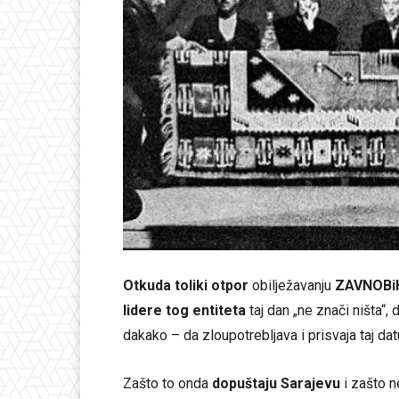
Otkuda toliki otpor
obilježavanju
ZAVNOBiH
lidere tog entiteta
taj dan „ne znači ništa“
dakako – da zloupotrebljava i prisvaja taj d
Zašto to onda
dopuštaju Sarajevu
i zašto n