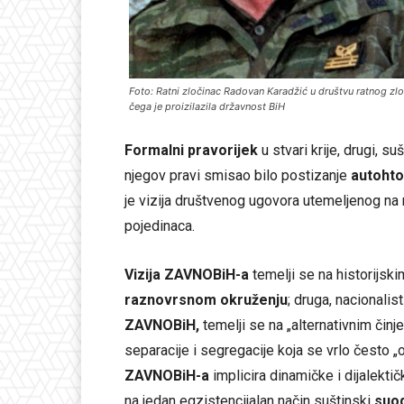
Foto: Ratni zločinac Radovan Karadžić u društvu ratnog zlo
čega je proizilazila državnost BiH
Formalni pravorijek
u stvari krije, drugi, s
njegov pravi smisao bilo postizanje
autohto
je vizija društvenog ugovora utemeljenog na
pojedinaca.
Vizija ZAVNOBiH-a
temelji se na historijsk
raznovrsnom okruženju
; druga, nacionalis
ZAVNOBiH,
temelji se na „alternativnim čin
separacije i segregacije koja se vrlo često 
ZAVNOBiH-a
implicira dinamičke i dijalekti
na jedan egzistencijalan način suštinski
suo