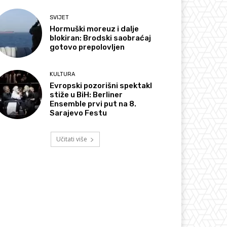
SVIJET
Hormuški moreuz i dalje
blokiran: Brodski saobraćaj
gotovo prepolovljen
KULTURA
Evropski pozorišni spektakl
stiže u BiH: Berliner
Ensemble prvi put na 8.
Sarajevo Festu
Učitati više