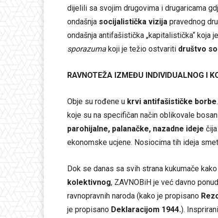
dijelili sa svojim drugovima i drugaricama gdj
ondašnja
socijalistička vizija
pravednog druš
ondašnja antifašistička „kapitalistička“ koja 
sporazuma
koji je težio ostvariti
društvo so
RAVNOTEŽA IZMEĐU INDIVIDUALNOG I 
Obje su rođene u
krvi antifašističke borbe
koje su na specifičan način oblikovale bos
parohijalne, palanačke, nazadne ideje
čija
ekonomske ucjene. Nosiocima tih ideja sme
Dok se danas sa svih strana kukumače kako
kolektivnog
, ZAVNOBiH je već davno ponu
ravnopravnih naroda (kako je propisano
Rezo
je propisano
Deklaracijom 1944.
). Insprira