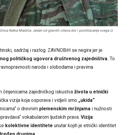
činca Ratka Mladića: Jedan od glavnih ciljeva bio i poništavanje svega iz
uštinski, sadržaj i razlog. ZAVNOBiH se negira jer je
nog političkog ugovora društvenog zajedništva.
To
 ravnopravnosti naroda i slobodama i pravima
im činjenicama zajedničkog iskustva
života u etnički
tička vizija koja osporava i vidjeli smo
„ukida“
jenicama“ o drevnim
plemenskim mržnjama
i nužnosti
„opravdava“ vokabularom ljudskih prava.
Vizija
čke
kolektivne identitete
unutar kojih je etnički identitet
dređen drugima.