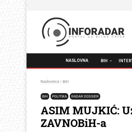
NASLOVNA
BIH
INTER
Naslovnica
BiH
BIH
POLITIKA
RADAR DOSSIER
ASIM MUJKIĆ: Uz 
ZAVNOBiH-a