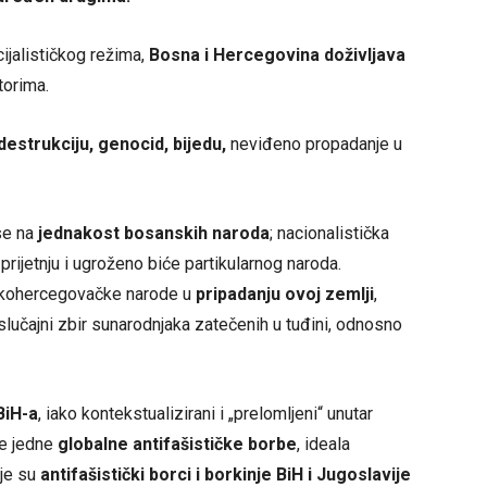
ijalističkog režima,
Bosna i Hercegovina doživljava
torima.
destrukciju, genocid, bijedu,
neviđeno propadanje u
se na
jednakost bosanskih naroda
; nacionalistička
prijetnju i ugroženo biće partikularnog naroda.
skohercegovačke narode u
pripadanju ovoj zemlji
,
ao slučajni zbir sunarodnjaka zatečenih u tuđini, odnosno
iH-a
, iako kontekstualizirani i „prelomljeni“ unutar
me jedne
globalne
antifašističke borbe
, ideala
oje su
antifašistički borci i borkinje BiH i Jugoslavije