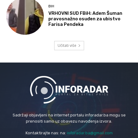
BIH
VRHOVNI SUD FBiH: Adem Šuman
pravosnažno osuđen za ubistvo
Farisa Pendeka
Učitati više
Sadržaji objavljeni na internet portalu inforadar.ba mogu se
prenositi samo uz obavezu navođenja izvora.
Kontaktirajte nas: na:
inforadar.ba@gmail.com