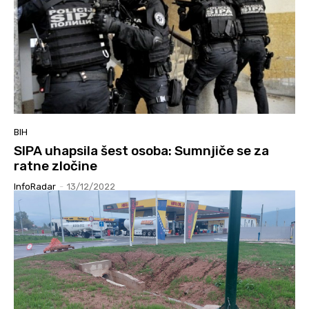
BIH
SIPA uhapsila šest osoba: Sumnjiče se za
ratne zločine
InfoRadar
-
13/12/2022