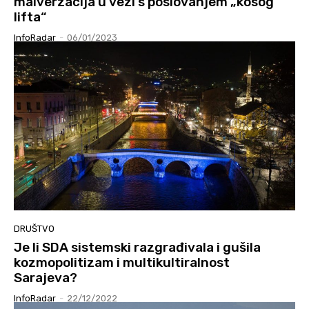
malverzacija u vezi s poslovanjem „kosog
lifta“
InfoRadar
-
06/01/2023
DRUŠTVO
Je li SDA sistemski razgrađivala i gušila
kozmopolitizam i multikultiralnost
Sarajeva?
InfoRadar
-
22/12/2022