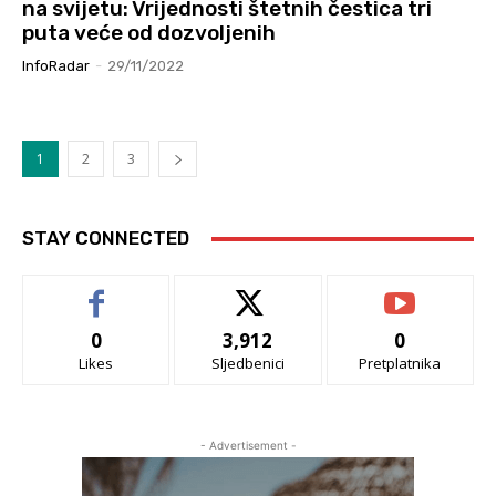
na svijetu: Vrijednosti štetnih čestica tri
puta veće od dozvoljenih
InfoRadar
-
29/11/2022
1
2
3
STAY CONNECTED
0
3,912
0
Likes
Sljedbenici
Pretplatnika
- Advertisement -