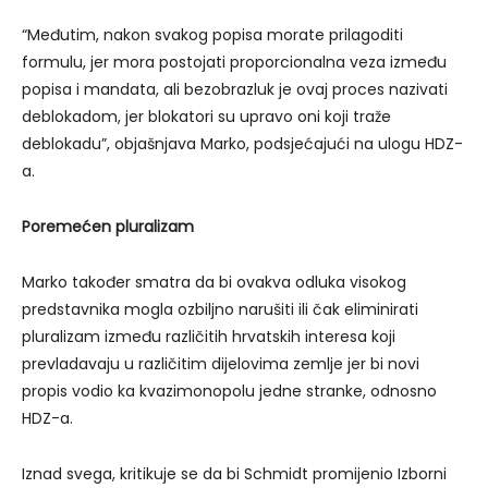
“Međutim, nakon svakog popisa morate prilagoditi
formulu, jer mora postojati proporcionalna veza između
popisa i mandata, ali bezobrazluk je ovaj proces nazivati ​​
deblokadom, jer blokatori su upravo oni koji traže
deblokadu”, objašnjava Marko, podsjećajući na ulogu HDZ-
a.
Poremećen pluralizam
Marko također smatra da bi ovakva odluka visokog
predstavnika mogla ozbiljno narušiti ili čak eliminirati
pluralizam između različitih hrvatskih interesa koji
prevladavaju u različitim dijelovima zemlje jer bi novi
propis vodio ka kvazimonopolu jedne stranke, odnosno
HDZ-a.
Iznad svega, kritikuje se da bi Schmidt promijenio Izborni