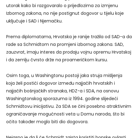
utorak kako bi razgovaralo o prijedlozima za izmjenu
Izbornog zakona, no nije postignut dogovor u tijelu koje
uključuje i SAD i Njemačku.
Prema diplomatama, Hrvatska je ranije tražila od SAD-a da
rade sa Schmidtom na promjeni izbornog zakona. SAD,
zauzvrat, imaju interes da prodaju vojnu opremu Hrvatskoj
i da zemlju čvrsto drže na proameričkom kursu.
Osim toga, u Washingtonu postoji jaka struja mišljenja
koja želi postići dogovor između najjačih hrvatskih i
najjačih bošnjačkih stranaka, HDZ-a i SDA, na osnovu
Washingtonskog sporazuma iz 1994. godine slijedeći
Schmidtovu inicijativu. Za SDA se čini posebno atraktivnim
ograničavanje mogućnosti veta u Domu naroda, što bi
očito također moglo biti dio dogovora.
Nejasno je da li će Schmidt zaista koristiti bonske ovlasti.