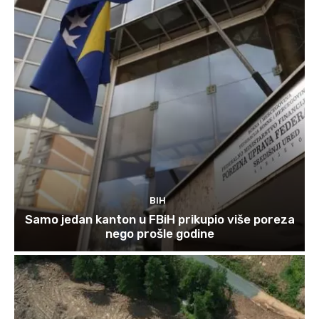
BIH
Samo jedan kanton u FBiH prikupio više poreza
nego prošle godine