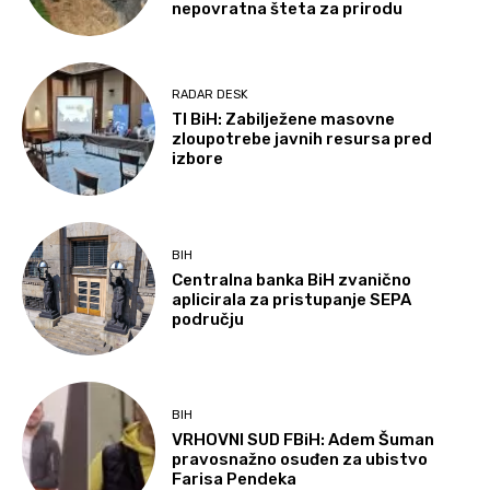
nepovratna šteta za prirodu
RADAR DESK
TI BiH: Zabilježene masovne
zloupotrebe javnih resursa pred
izbore
BIH
Centralna banka BiH zvanično
aplicirala za pristupanje SEPA
području
BIH
VRHOVNI SUD FBiH: Adem Šuman
pravosnažno osuđen za ubistvo
Farisa Pendeka