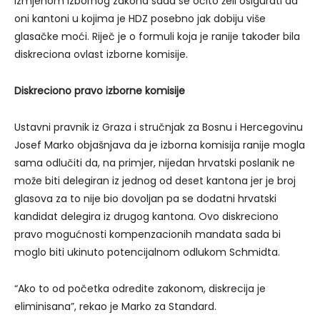
Izmjenom izbornog zakona sada se očito želi osigurati da
oni kantoni u kojima je HDZ posebno jak dobiju više
glasačke moći. Riječ je o formuli koja je ranije također bila
diskreciona ovlast izborne komisije.
Diskreciono pravo izborne komisije
Ustavni pravnik iz Graza i stručnjak za Bosnu i Hercegovinu
Josef Marko objašnjava da je izborna komisija ranije mogla
sama odlučiti da, na primjer, nijedan hrvatski poslanik ne
može biti delegiran iz jednog od deset kantona jer je broj
glasova za to nije bio dovoljan pa se dodatni hrvatski
kandidat delegira iz drugog kantona. Ovo diskreciono
pravo mogućnosti kompenzacionih mandata sada bi
moglo biti ukinuto potencijalnom odlukom Schmidta.
“Ako to od početka odredite zakonom, diskrecija je
eliminisana”, rekao je Marko za Standard.