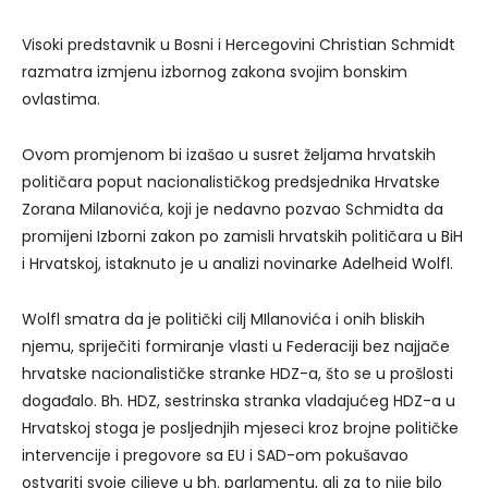
Visoki predstavnik u Bosni i Hercegovini Christian Schmidt
razmatra izmjenu izbornog zakona svojim bonskim
ovlastima.
Ovom promjenom bi izašao u susret željama hrvatskih
političara poput nacionalističkog predsjednika Hrvatske
Zorana Milanovića, koji je nedavno pozvao Schmidta da
promijeni Izborni zakon po zamisli hrvatskih političara u BiH
i Hrvatskoj, istaknuto je u analizi novinarke Adelheid Wolfl.
Wolfl smatra da je politički cilj MIlanovića i onih bliskih
njemu, spriječiti formiranje vlasti u Federaciji bez najjače
hrvatske nacionalističke stranke HDZ-a, što se u prošlosti
događalo. Bh. HDZ, sestrinska stranka vladajućeg HDZ-a u
Hrvatskoj stoga je posljednjih mjeseci kroz brojne političke
intervencije i pregovore sa EU i SAD-om pokušavao
ostvariti svoje ciljeve u bh. parlamentu, ali za to nije bilo