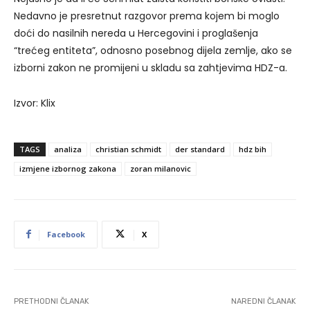
Nedavno je presretnut razgovor prema kojem bi moglo
doći do nasilnih nereda u Hercegovini i proglašenja
“trećeg entiteta”, odnosno posebnog dijela zemlje, ako se
izborni zakon ne promijeni u skladu sa zahtjevima HDZ-a.
Izvor: Klix
TAGS
analiza
christian schmidt
der standard
hdz bih
izmjene izbornog zakona
zoran milanovic
Facebook
X
PRETHODNI ČLANAK
NAREDNI ČLANAK