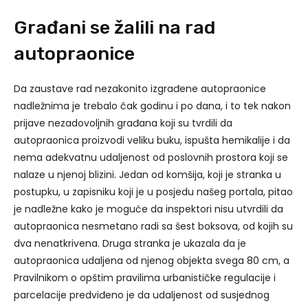
Građani se žalili na rad
autopraonice
Da zaustave rad nezakonito izgrađene autopraonice
nadležnima je trebalo čak godinu i po dana, i to tek nakon
prijave nezadovoljnih građana koji su tvrdili da
autopraonica proizvodi veliku buku, ispušta hemikalije i da
nema adekvatnu udaljenost od poslovnih prostora koji se
nalaze u njenoj blizini. Jedan od komšija, koji je stranka u
postupku, u zapisniku koji je u posjedu našeg portala, pitao
je nadležne kako je moguće da inspektori nisu utvrdili da
autopraonica nesmetano radi sa šest boksova, od kojih su
dva nenatkrivena. Druga stranka je ukazala da je
autopraonica udaljena od njenog objekta svega 80 cm, a
Pravilnikom o opštim pravilima urbanističke regulacije i
parcelacije predviđeno je da udaljenost od susjednog