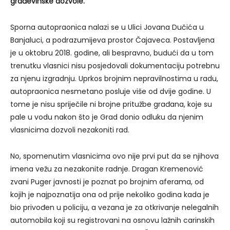
građevinske dozvole.
Sporna autopraonica nalazi se u Ulici Jovana Dučića u
Banjaluci, a podrazumijeva prostor Čajaveca. Postavljena
je u oktobru 2018. godine, ali bespravno, budući da u tom
trenutku vlasnici nisu posjedovali dokumentaciju potrebnu
za njenu izgradnju. Uprkos brojnim nepravilnostima u radu,
autopraonica nesmetano posluje više od dvije godine. U
tome je nisu spriječile ni brojne pritužbe građana, koje su
pale u vodu nakon što je Grad donio odluku da njenim
vlasnicima dozvoli nezakoniti rad.
No, spomenutim vlasnicima ovo nije prvi put da se njihova
imena vežu za nezakonite radnje. Dragan Kremenović
zvani Puger javnosti je poznat po brojnim aferama, od
kojih je najpoznatija ona od prije nekoliko godina kada je
bio privođen u policiju, a vezana je za otkrivanje nelegalnih
automobila koji su registrovani na osnovu lažnih carinskih