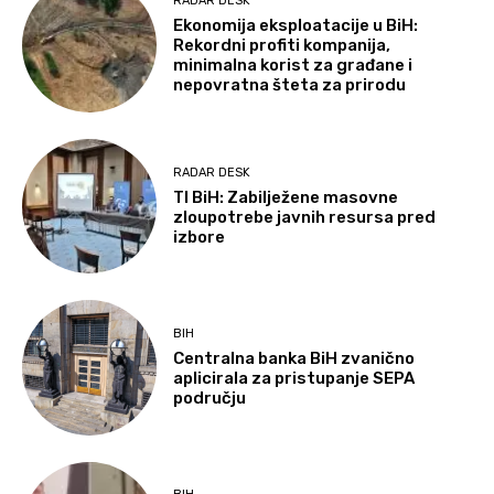
RADAR DESK
Ekonomija eksploatacije u BiH:
Rekordni profiti kompanija,
minimalna korist za građane i
nepovratna šteta za prirodu
RADAR DESK
TI BiH: Zabilježene masovne
zloupotrebe javnih resursa pred
izbore
BIH
Centralna banka BiH zvanično
aplicirala za pristupanje SEPA
području