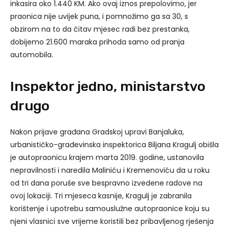
inkasira oko 1.440 KM. Ako ovaj iznos prepolovimo, jer
praonica nije uvijek puna, i pomnožimo ga sa 30, s
obzirom na to da čitav mjesec radi bez prestanka,
dobijemo 21.600 maraka prihoda samo od pranja
automobila.
Inspektor jedno, ministarstvo
drugo
Nakon prijave građana Gradskoj upravi Banjaluka,
urbanističko-građevinska inspektorica Biljana Kragulj obišla
je autopraonicu krajem marta 2019. godine, ustanovila
nepravilnosti i naredila Maliniću i Kremenoviću da u roku
od tri dana poruše sve bespravno izvedene radove na
ovoj lokaciji. Tri mjeseca kasnije, Kragulj je zabranila
korištenje i upotrebu samouslužne autopraonice koju su
njeni vlasnici sve vrijeme koristili bez pribavljenog rješenja