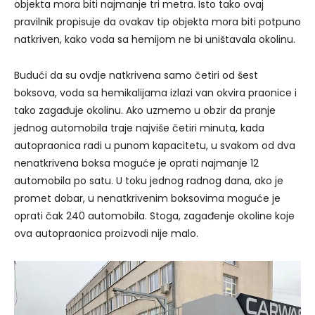
objekta mora biti najmanje tri metra. Isto tako ovaj
pravilnik propisuje da ovakav tip objekta mora biti potpuno
natkriven, kako voda sa hemijom ne bi uništavala okolinu.
Budući da su ovdje natkrivena samo četiri od šest
boksova, voda sa hemikalijama izlazi van okvira praonice i
tako zagađuje okolinu. Ako uzmemo u obzir da pranje
jednog automobila traje najviše četiri minuta, kada
autopraonica radi u punom kapacitetu, u svakom od dva
nenatkrivena boksa moguće je oprati najmanje 12
automobila po satu. U toku jednog radnog dana, ako je
promet dobar, u nenatkrivenim boksovima moguće je
oprati čak 240 automobila. Stoga, zagađenje okoline koje
ova autopraonica proizvodi nije malo.