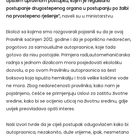
opštem upravnom postupku, kojim je regulisano
postupanje drugostepenog organa u postupanju po žalbi
na prvostepeno rješenje”,
naveli su u ministarstvu.
Ekolozi sa kojima smo razgovarali pojasnili su da je ovaj
Pravilnik sačinjen 2012. godine i da je poprilično nedorečen,
pogotovo za samouslužne autopraonice, koje tada
gotovo da nisu postojale. Primjera radi,automehaničarska
radnja s jednom dizalicom mora posjedovati ekološku
dozvolu, a po ovom Pravilniku autopraonica sa šest
boksova koja ispušta hemikaliju i troši velike količine vode
ne mora. Zbog nedorečenosti pravilnika, kako nam je
pojašnjeno, češće se primjenjuju Uslovi za zaštitu životne
sredine, kako bi se ocijenio uticaj na životnu sredinu, gdje
uvijek preovladava opšti interes.
Naši izvori tvrde da je cijeli postupak odugovlačen kako bi
autopraonica, nezakonito, duže vrijeme, ipak, nesmetano