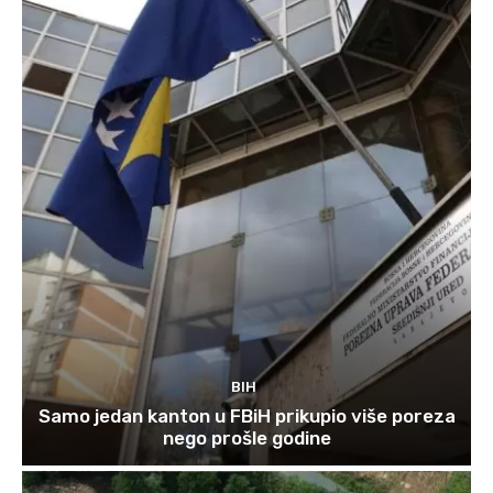
BIH
Samo jedan kanton u FBiH prikupio više poreza
nego prošle godine