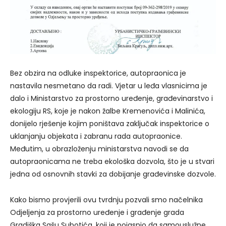
Bez obzira na odluke inspektorice, autopraonica je
nastavila nesmetano da radi. Vjetar u leđa vlasnicima je
dalo i Ministarstvo za prostorno uređenje, građevinarstvo i
ekologiju RS, koje je nakon žalbe Kremenovića i Malinića,
donijelo rješenje kojim poništava zaključak inspektorice o
uklanjanju objekata i zabranu rada autopraonice.
Međutim, u obrazloženju ministarstva navodi se da
autopraonicama ne treba ekološka dozvola, što je u stvari
jedna od osnovnih stavki za dobijanje građevinske dozvole.
Kako bismo provjerili ovu tvrdnju pozvali smo načelnika
Odjeljenja za prostorno uređenje i građenje grada
Gradiška Sašu Subotića, koji je pojasnio da samouslužne