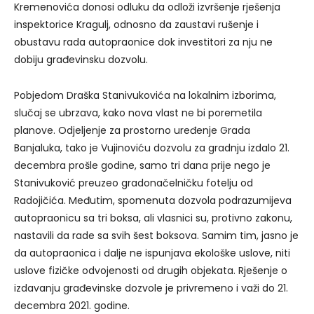
Kremenovića donosi odluku da odloži izvršenje rješenja
inspektorice Kragulj, odnosno da zaustavi rušenje i
obustavu rada autopraonice dok investitori za nju ne
dobiju građevinsku dozvolu.
Pobjedom Draška Stanivukovića na lokalnim izborima,
slučaj se ubrzava, kako nova vlast ne bi poremetila
planove. Odjeljenje za prostorno uređenje Grada
Banjaluka, tako je Vujinoviću dozvolu za gradnju izdalo 21.
decembra prošle godine, samo tri dana prije nego je
Stanivuković preuzeo gradonačelničku fotelju od
Radojičića. Međutim, spomenuta dozvola podrazumijeva
autopraonicu sa tri boksa, ali vlasnici su, protivno zakonu,
nastavili da rade sa svih šest boksova. Samim tim, jasno je
da autopraonica i dalje ne ispunjava ekološke uslove, niti
uslove fizičke odvojenosti od drugih objekata. Rješenje o
izdavanju građevinske dozvole je privremeno i važi do 21.
decembra 2021. godine.