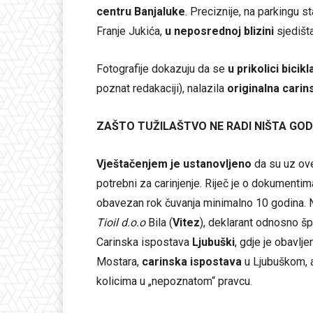
centru Banjaluke
. Preciznije, na parkingu s
Franje Jukića,
u neposrednoj blizini
sjedišt
Fotografije dokazuju da se
u prikolici bicikl
poznat redakaciji), nalazila
originalna cari
ZAŠTO TUŽILAŠTVO NE RADI NIŠTA GODI
Vještačenjem je ustanovljeno
da su uz ove
potrebni za carinjenje. Riječ je o dokumenti
obavezan rok čuvanja minimalno 10 godina. N
Tioil d.o.o
Bila (
Vitez
), deklarant odnosno š
Carinska ispostava
Ljubuški
, gdje je obavlje
Mostara,
carinska ispostava
u Ljubuškom,
kolicima u „nepoznatom“ pravcu.