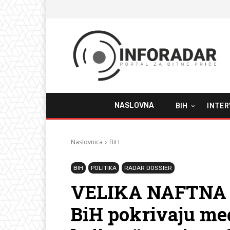
NASLOVNA
BIH
INTER
Naslovnica
BiH
BIH
POLITIKA
RADAR DOSSIER
VELIKA NAFTNA 
BiH pokrivaju m