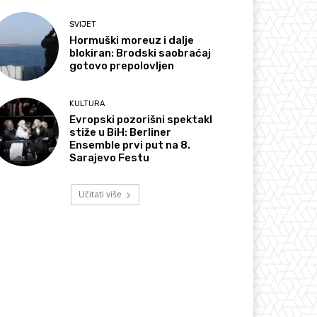
SVIJET
Hormuški moreuz i dalje
blokiran: Brodski saobraćaj
gotovo prepolovljen
KULTURA
Evropski pozorišni spektakl
stiže u BiH: Berliner
Ensemble prvi put na 8.
Sarajevo Festu
Učitati više