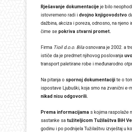
Rješavanje dokumentacije
je bilo neophodn
istovremeno radi i
dvojno knjigovodstvo
da
dažbina, akciza i poreza, odnosno, na njeno
čime se
pokriva stvarni promet.
Firma
Tioil d.o.o.
Bila
osnovana je 2002. a tr
ističe da je predmet njihovog poslovanja
uvo
transport paletirane robe i međunarodno otp
Na pitanja o
spornoj dokumentaciji
te o tom
ispostave Ljubuški, koja smo na zvanični e-m
nikad nisu odgovorili.
Prema informacijama
s kojima raspolaže n
sastanke sa
tužiteljicom Tužilaštva BiH 
godinu i po podnijela Tužilaštvu izvještaj u 