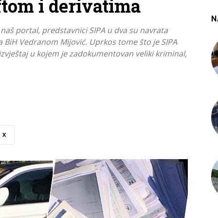
tom i derivatima
N
aš portal, predstavnici SIPA u dva su navrata
tva BiH Vedranom Mijović. Uprkos tome što je SIPA
 izvještaj u kojem je zadokumentovan veliki kriminal,
X