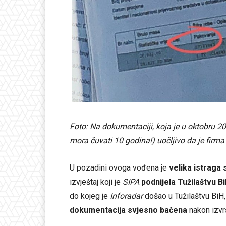
Foto: Na dokumentaciji, koja je u oktobru 2
mora čuvati 10 godina!) uočljivo da je firma
U pozadini ovoga vođena je
velika istraga
izvještaj koji je
SIPA
podnijela Tužilaštvu B
do kojeg je
Inforadar
došao u Tužilaštvu BiH,
dokumentacija svjesno bačena
nakon izvr