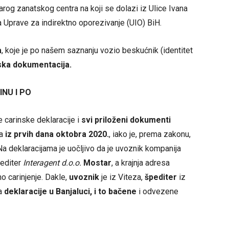
tarog zanatskog centra na koji se dolazi iz Ulice Ivana
a Uprave za indirektno oporezivanje (UIO) BiH.
a
, koje je po našem saznanju vozio beskućnik (identitet
nska dokumentacija.
NU I PO
 carinske deklaracije i
svi priloženi dokumenti
ma
iz prvih dana oktobra 2020.
, iako je, prema zakonu,
a deklaracijama je uočljivo da je uvoznik kompanija
pediter
Interagent d.o.o.
Mostar
, a krajnja adresa
no carinjenje. Dakle,
uvoznik
je iz Viteza,
špediter
iz
 a
deklaracije u Banjaluci, i to bačene
i odvezene