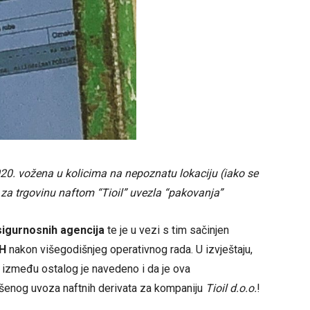
020. vožena u kolicima na nepoznatu lokaciju (iako se
 za trgovinu naftom “Tioil” uvezla “pakovanja”
 sigurnosnih agencija
te je u vezi s tim sačinjen
iH
nakon višegodišnjeg operativnog rada. U izvještaju,
 između ostalog je navedeno i da je ova
šenog uvoza naftnih derivata za kompaniju
Tioil d.o.o.
!