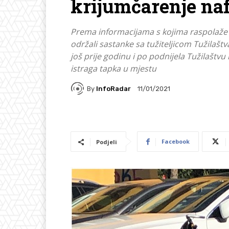
krijumčarenje naf
Prema informacijama s kojima raspolaže n
održali sastanke sa tužiteljicom Tužilaš
još prije godinu i po podnijela Tužilaštvu
istraga tapka u mjestu
By
InfoRadar
11/01/2021
Facebook
Podjeli