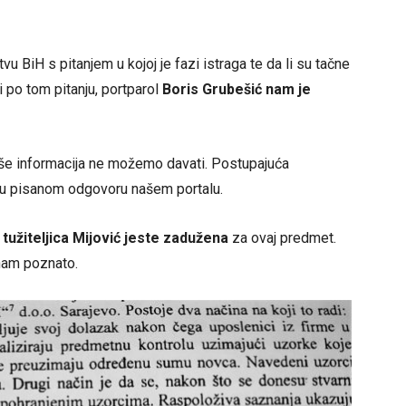
vu BiH s pitanjem u kojoj je fazi istraga te da li su tačne
i po tom pitanju, portparol
Boris Grubešić nam je
iše informacija ne možemo davati. Postupajuća
je u pisanom odgovoru našem portalu.
a
tužiteljica Mijović
jeste zadužena
za ovaj predmet.
 nam poznato.