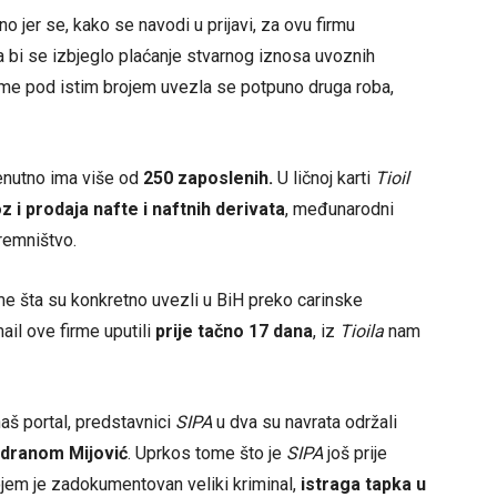
o jer se, kako se navodi u prijavi, za ovu firmu
 bi se izbjeglo plaćanje stvarnog iznosa uvoznih
 ime pod istim brojem uvezla se potpuno druga roba,
enutno ima više od
250
zaposlenih.
U ličnoj karti
Tioil
z i prodaja nafte i naftnih derivata
, međunarodni
remništvo.
e šta su konkretno uvezli u BiH preko carinske
ail ove firme uputili
prije tačno 17 dana
, iz
Tioila
nam
aš portal, predstavnici
SIPA
u dva su navrata održali
Vedranom Mijović
. Uprkos tome što je
SIPA
još prije
kojem je zadokumentovan veliki kriminal,
istraga tapka u