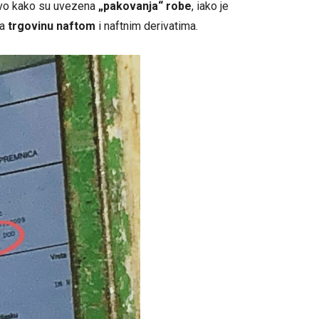
jivo kako su uvezena
„pakovanja“ robe
, iako je
za
trgovinu naftom
i naftnim derivatima.