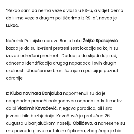
“Rekao sam da nema veze s vlasti u RS-u, a vidjet ćemo
da li ima veze s drugim političarima iz RS-a”, naveo je
Lukač
.
Načelnik Policijske uprave Banja Luka
Željko Spasojević
kazao je da su izvršeni pretresi šest lokacija sa kojih su
izuzeti određeni predmeti. Dodao je da slijedi dalji rad,
odnosno identifikacija drugog napadača i svih drugih
okolnosti. Uhapšeni se brani šutnjom i policiji je poznat
odranije.
Iz
Kluba novinara Banjaluka
napomenuli su da je
neophodno pronaći nalogodavce napada i otkriti motiv
da bi
Vladimir Kovačević
, njegova porodica, ali i šira
javnost bila bezbjednija. Kovačević je pretučen 26.
augusta u banjalučkom naselju
Obilićevo
, a nanesene su
mu povrede glave metalnim šipkama, zbog čega je bio