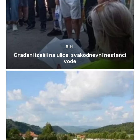
BIH
Građani izašli na ulice, svakodnevni nestanci
vode