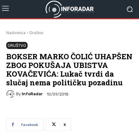
Naslovnica
Društvo
DRUŠTVO
BOKSER MARKO ČOLIĆ UHAPŠEN
ZBOG POKUŠAJA UBISTVA
KOVAČEVIĆA: Lukač tvrdi da
slučaj nema političku pozadinu
By
InfoRadar
10/09/2018
Facebook
X