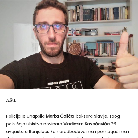
A.Šu.
Policija je uhapsila
Marka Čolića
, boksera Slavije, zbog
pokušaja ubistva novinara
Vladimira Kovačevića
26.
avgusta u Banjaluci. Za naredbodavcima i pomagačima i