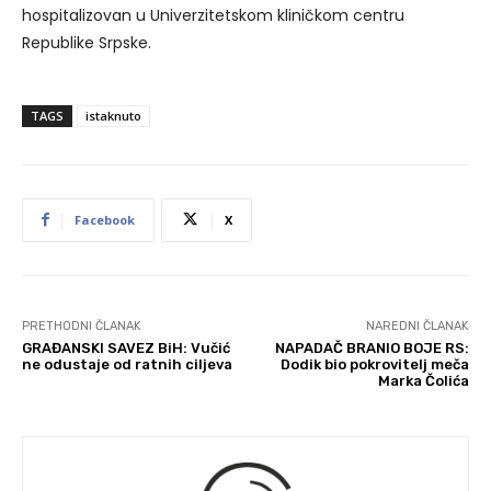
hospitalizovan u Univerzitetskom kliničkom centru
Republike Srpske.
TAGS
istaknuto
Facebook
X
PRETHODNI ČLANAK
NAREDNI ČLANAK
GRAĐANSKI SAVEZ BiH: Vučić
NAPADAČ BRANIO BOJE RS:
ne odustaje od ratnih ciljeva
Dodik bio pokrovitelj meča
Marka Čolića