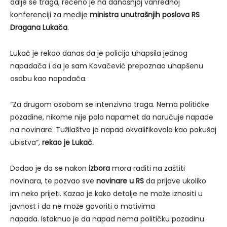
dalje se traga, rečeno je na današnjoj vanrednoj
konferenciji za medije
ministra unutrašnjih poslova RS
Dragana Lukača
.
Lukač je rekao danas da je policija uhapsila jednog
napadača i da je sam Kovačević prepoznao uhapšenu
osobu kao napadača.
“Za drugom osobom se intenzivno traga. Nema političke
pozadine, nikome nije palo napamet da naručuje napade
na novinare. Tužilaštvo je napad okvalifikovalo kao pokušaj
ubistva“,
rekao je Lukač.
Dodao je da se nakon
izbora
mora raditi na zaštiti
novinara, te pozvao sve
novinare u RS
da prijave ukoliko
im neko prijeti. Kazao je kako detalje ne može iznositi u
javnost i da ne može govoriti o motivima
napada. Istaknuo je da napad nema političku pozadinu.