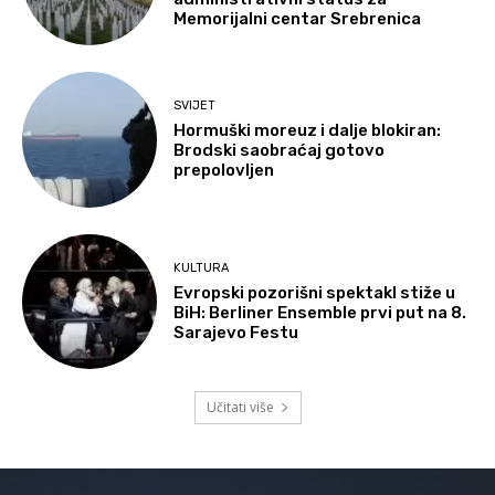
Memorijalni centar Srebrenica
SVIJET
Hormuški moreuz i dalje blokiran:
Brodski saobraćaj gotovo
prepolovljen
KULTURA
Evropski pozorišni spektakl stiže u
BiH: Berliner Ensemble prvi put na 8.
Sarajevo Festu
Učitati više