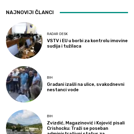
NAJNOVIJI ČLANCI
RADAR DESK
VSTV i EU u borbi za kontrolu imovine
sudija i tužilaca
BIH
Građani izašli na ulice, svakodnevni
nestanci vode
BIH
Zvizdić, Magazinović i Kojović pisali
Crishocku: Traži se poseban
administrativni status za