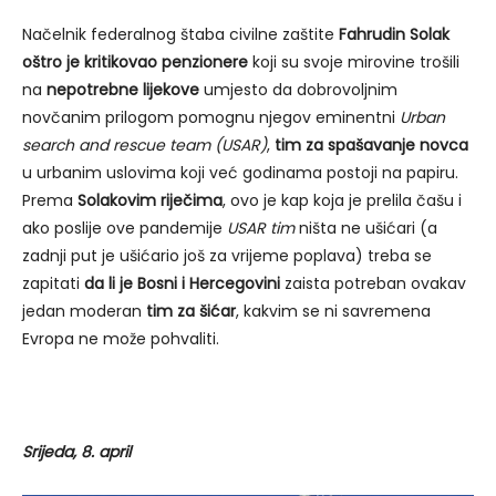
Načelnik federalnog štaba civilne zaštite
Fahrudin Solak
oštro je kritikovao penzionere
koji su svoje mirovine trošili
na
nepotrebne lijekove
umjesto da dobrovoljnim
novčanim prilogom pomognu njegov eminentni
Urban
search and rescue team (USAR)
,
tim za spašavanje novca
u urbanim uslovima koji već godinama postoji na papiru.
Prema
Solakovim riječima
, ovo je kap koja je prelila čašu i
ako poslije ove pandemije
USAR tim
ništa ne ušićari (a
zadnji put je ušićario još za vrijeme poplava) treba se
zapitati
da li je Bosni i Hercegovini
zaista potreban ovakav
jedan moderan
tim za šićar
, kakvim se ni savremena
Evropa ne može pohvaliti.
Srijeda, 8. april