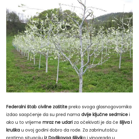
Federalni štab civilne zaštite
preko svoga glasnogovornika
izdao saopćenje da su pred nama
dvije ključne sedmice
i
ako u to vrijeme
mraz ne udari
za očekivati je da će
šljiva i
kruška
u ovoj godini dobro da rode. Za zabrinutošću
pratimo situaciju
iz Dodikovog šljivik
a i vinograda u