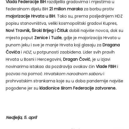
Vlada Federacije BiH
razdijelila gradovima i mjestima u
federalnom dijelu BiH
21 milion maraka
za borbu protiv
majorizacije Hrvata u BiH
. Tako su, prema posljednjem HDZ
popisu stanovništva, veliki kosmopolitski gradovi Kupres,
Novi Travnik, Široki Brijeg i Čitluk
dobili najviše novca, dok su
mjesta poput
Zenice i Tuzle
, gdje je majorizacija Hrvata u
punom jeku i sve je manje Hrvata koji glasaju za
Dragana
Čovića
i
HDZ
, u potpunosti zaobiđena. Lider svih pravih
Hrvata u Bosni i Hercegovini,
Dragan Čović
, je u izjavi
novinarima istakao da pozdravlja ovakav čin
Vlade FBiH
i
pozvao na pomoć
Hrvatskom narodnom saboru
i
prohrvatskim strankama koje su u doba pandemije najviše
pogođene jer su
kladionice širom Federacije zatvorene.
Nedjelja, 5. april