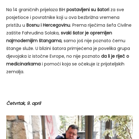
Na 14 graničnih prijelaza BiH
postavljeni su šatori
za sve
posjetioce i povratnike koji u ova bezbrižna vremena
pristižu u
Bosnu i Hercegovinu
. Prema riječima šefa Civilne
zaštite Fahrudina Solaka,
svaki šator je opremljen
najmodernijim štangama
, samo još nije poznato čemu
štange služe. U blizini šatora primjećena je povelika grupa
djevojaka iz istočne Evrope, no nije poznato
da li je riječ o
medicinarkama
i pomoći koja se očekuje iz prijateljskih
zemalja.
Četvrtak, 9. april