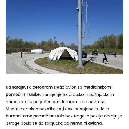
Na sarajevski aerodrom
sletio avion sa
medicinskom
pomoći iz Turske,
namijenjenoj bratskom bošnjačkom
narodu koji je pogođen pandemijom koronavirusa.
Međutim, nakon nekoliko sati objelodanjeno je da je
humanitarna pomoć nestala
bez traga, a poslije detaljnije
istrage došlo se do zaključka da
nema ni aviona.