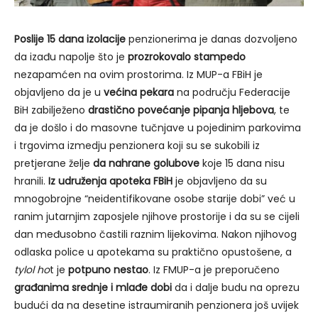
Poslije 15 dana izolacije
penzionerima je danas dozvoljeno
da izađu napolje što je
prozrokovalo stampedo
nezapamćen na ovim prostorima. Iz MUP-a FBiH je
objavljeno da je u
većina pekara
na području Federacije
BiH zabilježeno
drastično povećanje pipanja hljebova
, te
da je došlo i do masovne tučnjave u pojedinim parkovima
i trgovima izmedju penzionera koji su se sukobili iz
pretjerane želje
da nahrane golubove
koje 15 dana nisu
hranili.
Iz udruženja apoteka FBiH
je objavljeno da su
mnogobrojne “neidentifikovane osobe starije dobi” već u
ranim jutarnjim zaposjele njihove prostorije i da su se cijeli
dan međusobno častili raznim lijekovima. Nakon njihovog
odlaska police u apotekama su praktično opustošene, a
tylol ho
t je
potpuno nestao
. Iz FMUP-a je preporučeno
građanima srednje i mlađe dobi
da i dalje budu na oprezu
budući da na desetine istraumiranih penzionera još uvijek