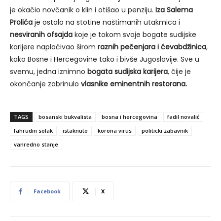
je okačio novčanik o klin i otišao u penziju.
Iza Salema
Prolića
je ostalo na stotine naštimanih utakmica i
nesviranih ofsajda
koje je tokom svoje bogate sudijske
karijere naplaćivao širom
raznih pečenjara i ćevabdžinica
,
kako Bosne i Hercegovine tako i bivše Jugoslavije. Sve u
svemu, jedna iznimno
bogata sudijska karijera
, čije je
okončanje zabrinulo
vlasnike eminentnih restorana.
TAGS
bosanski bukvalista
bosna i hercegovina
fadil novalić
fahrudin solak
istaknuto
korona virus
politicki zabavnik
vanredno stanje
Facebook
X