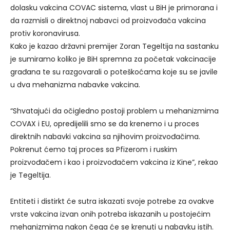
dolasku vakcina COVAC sistema, vlast u BiH je primorana i
da razmisli o direktnoj nabavci od proizvođača vakcina
protiv koronavirusa.
Kako je kazao državni premijer Zoran Tegeltija na sastanku
je sumiramo koliko je BiH spremna za početak vakcinacije
građana te su razgovarali o poteškoćama koje su se javile
u dva mehanizma nabavke vakcina.
“Shvatajući da očigledno postoji problem u mehanizmima
COVAX i EU, opredijelili smo se da krenemo i u proces
direktnih nabavki vakcina sa njihovim proizvođačima.
Pokrenut ćemo taj proces sa Pfizerom i ruskim
proizvođačem i kao i proizvođačem vakcina iz Kine”, rekao
je Tegeltija.
Entiteti i distirkt će sutra iskazati svoje potrebe za ovakve
vrste vakcina izvan onih potreba iskazanih u postojećim
mehanizmima nakon čega će se krenuti u nabavku istih.