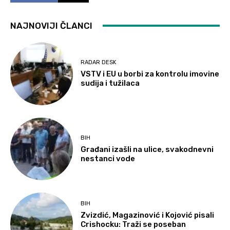
NAJNOVIJI ČLANCI
RADAR DESK
VSTV i EU u borbi za kontrolu imovine
sudija i tužilaca
BIH
Građani izašli na ulice, svakodnevni
nestanci vode
BIH
Zvizdić, Magazinović i Kojović pisali
Crishocku: Traži se poseban