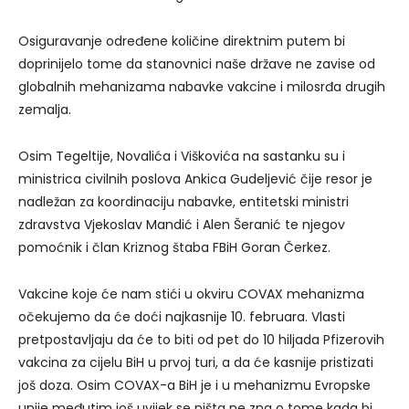
Osiguravanje određene količine direktnim putem bi
doprinijelo tome da stanovnici naše države ne zavise od
globalnih mehanizama nabavke vakcine i milosrđa drugih
zemalja.
Osim Tegeltije, Novalića i Viškovića na sastanku su i
ministrica civilnih poslova Ankica Gudeljević čije resor je
nadležan za koordinaciju nabavke, entitetski ministri
zdravstva Vjekoslav Mandić i Alen Šeranić te njegov
pomoćnik i član Kriznog štaba FBiH Goran Čerkez.
Vakcine koje će nam stići u okviru COVAX mehanizma
očekujemo da će doći najkasnije 10. februara. Vlasti
pretpostavljaju da će to biti od pet do 10 hiljada Pfizerovih
vakcina za cijelu BiH u prvoj turi, a da će kasnije pristizati
još doza. Osim COVAX-a BiH je i u mehanizmu Evropske
unije međutim još uvijek se ništa ne zna o tome kada bi