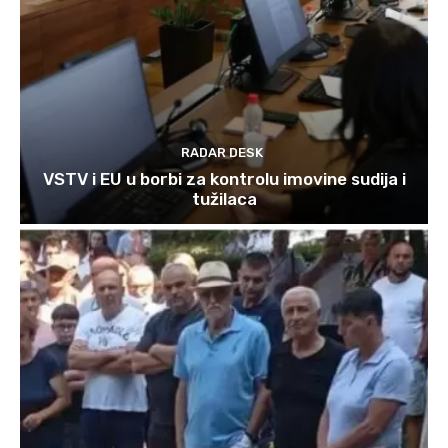
RADAR DESK
VSTV i EU u borbi za kontrolu imovine sudija i
tužilaca