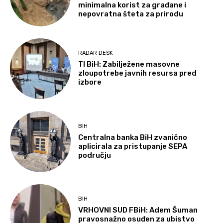
minimalna korist za građane i
nepovratna šteta za prirodu
RADAR DESK
TI BiH: Zabilježene masovne
zloupotrebe javnih resursa pred
izbore
BIH
Centralna banka BiH zvanično
aplicirala za pristupanje SEPA
području
BIH
VRHOVNI SUD FBiH: Adem Šuman
pravosnažno osuđen za ubistvo