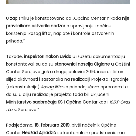
U zapisniku je konstatovano da „Općina Centar nikada
nije
pravilnikom ostvarila nadzor
o upravljanju i načinu
korištenja ‘kosog lifta’, naplate i kontrole ostvarenih
prihoda.“
Takođe,
inspektori nakon uvida
u izuzetu dokumentaciju
konstantovali su da su
s
tanovnici naselja Ciglane
u Opštini
Centar Sarajevo „još u drugoj polovici 2016. inicirali čitav
slijed aktivnosti i sastanaka na realizaciji Projekta izgradnje
(rekonstrukcije)
kosog lifta
sa pripadajućom opremom te
da su u cilju realizacije projekta tada bili uključeni
Ministarstvo saobraćaja KS i Općina Centar
kao i
KJKP Gras
d.o.o
. Sarajevo.“
Podsjećamo,
18. februara 2019.
bivši načelnik Općine
Centar
Nedžad Ajnadžić
sa kantonalnim predstavnicima