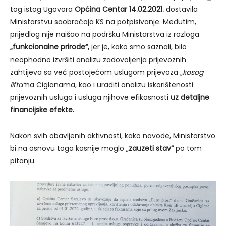
tog istog Ugovora
Općina Centar 14.02.2021.
dostavila
Ministarstvu saobraćaja KS na potpisivanje. Međutim,
prijedlog nije naišao na podršku Ministarstva iz razloga
„funkcionalne prirode“,
jer je, kako smo saznali, bilo
neophodno izvršiti analizu zadovoljenja prijevoznih
zahtijeva sa već postojećom uslugom prijevoza
„kosog
lifta“
na Ciglanama, kao i uraditi analizu iskorištenosti
prijevoznih usluga i usluga njihove efikasnosti
uz detaljne
financijske efekte.
Nakon svih obavljenih aktivnosti, kako navode, Ministarstvo
bi na osnovu toga kasnije moglo „
zauzeti stav“
po tom
pitanju.