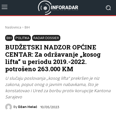
Naslovnica
BiH
BIH
POLITIKA
RADAR DOSSIER
BUDŽETSKI NADZOR OPĆINE
CENTAR: Za održavanje „kosog
lifta“ u periodu 2019.-2022.
potrošeno 263.000 KM
U slučaju poslovanja „kosog lifta“ prekršen je niz
zakona, poput onog o javnim nabavkama, što je
konstatovao i Ured za borbu protiv korupcije Kantona
Sarajevo
By
Džan Helać
10/05/2023