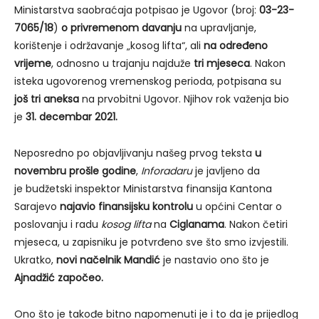
Ministarstva saobraćaja potpisao je Ugovor (broj:
03-23-
7065/18
)
o privremenom davanju
na upravljanje,
korištenje i održavanje „kosog lifta“, ali
na određeno
vrijeme
, odnosno u trajanju najduže
tri mjeseca
. Nakon
isteka ugovorenog vremenskog perioda, potpisana su
još
tri aneksa
na prvobitni Ugovor. Njihov rok važenja bio
je
31. decembar 2021
.
Neposredno po objavljivanju našeg prvog teksta
u
novembru prošle godine
,
Inforadaru
je javljeno da
je budžetski inspektor Ministarstva finansija Kantona
Sarajevo
najavio finansijsku
kontrolu
u općini Centar o
poslovanju i radu
kosog lifta
na
Ciglanama
. Nakon četiri
mjeseca, u zapisniku je potvrđeno sve što smo izvjestili.
Ukratko,
novi načelnik Mandić
je nastavio ono što je
Ajnadžić započeo.
Ono što je takođe bitno napomenuti je i to da je prijedlog