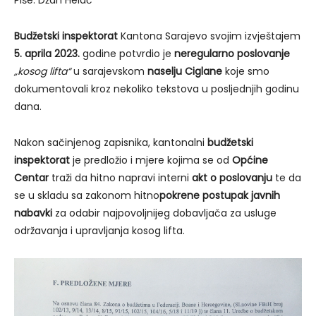
Budžetski inspektorat
Kantona Sarajevo svojim izvještajem
5. aprila 2023.
godine potvrdio je
neregularno poslovanje
„kosog lifta“
u sarajevskom
naselju Ciglane
koje smo
dokumentovali kroz nekoliko tekstova u posljednjih godinu
dana.
Nakon sačinjenog zapisnika, kantonalni
budžetski
inspektorat
je predložio i mjere kojima se od
Općine
Centar
traži da hitno napravi interni
akt o poslovanju
te da
se u skladu sa zakonom hitno
pokrene postupak javnih
nabavki
za odabir najpovoljnijeg dobavljača za usluge
održavanja i upravljanja kosog lifta.