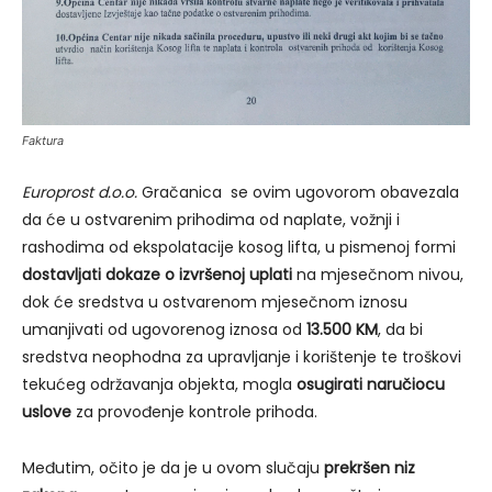
Faktura
Europrost d.o.o.
Gračanica se ovim ugovorom obavezala
da će u ostvarenim prihodima od naplate, vožnji i
rashodima od ekspolatacije kosog lifta, u pismenoj formi
dostavljati dokaze o izvršenoj uplati
na mjesečnom nivou,
dok će sredstva u ostvarenom mjesečnom iznosu
umanjivati od ugovorenog iznosa od
13.500 KM
, da bi
sredstva neophodna za upravljanje i korištenje te troškovi
tekućeg održavanja objekta, mogla
osugirati naručiocu
uslove
za provođenje kontrole prihoda.
Međutim, očito je da je u ovom slučaju
prekršen niz