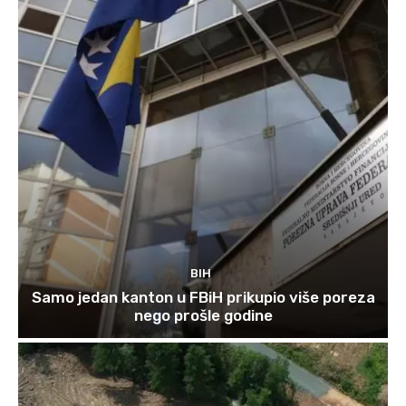
BIH
Samo jedan kanton u FBiH prikupio više poreza
nego prošle godine