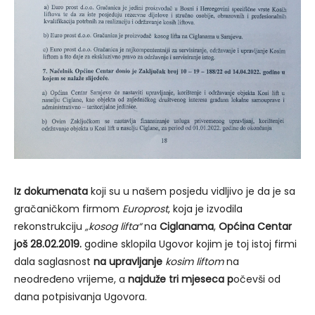
Iz dokumenata
koji su u našem posjedu vidljivo je da je sa
gračaničkom firmom
Europrost
, koja je izvodila
rekonstrukciju
„kosog lifta“
na
Ciglanama
,
Općina Centar
još 28.02.2019.
godine sklopila Ugovor kojim je toj istoj firmi
dala saglasnost
na upravljanje
kosim liftom
na
neodređeno vrijeme, a
najduže tri mjeseca p
očevši od
dana potpisivanja Ugovora.