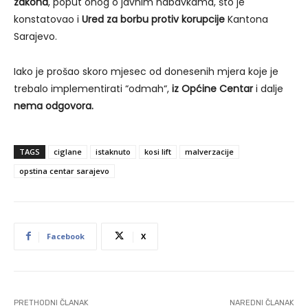
zakona
, poput onog o javnim nabavkama, što je
konstatovao i
Ured za borbu protiv korupcije
Kantona
Sarajevo.
Iako je prošao skoro mjesec od donesenih mjera koje je
trebalo implementirati “odmah“,
iz Općine Centar
i dalje
nema odgovora.
TAGS
ciglane
istaknuto
kosi lift
malverzacije
opstina centar sarajevo
Facebook
X
PRETHODNI ČLANAK
NAREDNI ČLANAK