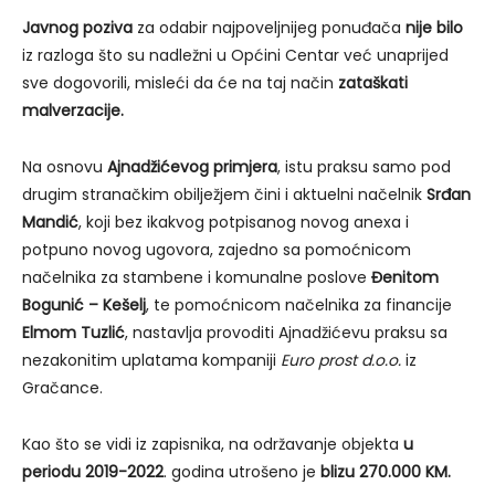
Javnog poziva
za odabir najpoveljnijeg ponuđača
nije bilo
iz razloga što su nadležni u Općini Centar već unaprijed
sve dogovorili, misleći da će na taj način
zataškati
malverzacije.
Na osnovu
Ajnadžićevog primjera
, istu praksu samo pod
drugim stranačkim obilježjem čini i aktuelni načelnik
Srđan
Mandić
, koji bez ikakvog potpisanog novog anexa i
potpuno novog ugovora, zajedno sa pomoćnicom
načelnika za stambene i komunalne poslove
Đenitom
Bogunić – Kešelj
, te pomoćnicom načelnika za financije
Elmom Tuzlić
, nastavlja provoditi Ajnadžićevu praksu sa
nezakonitim uplatama kompaniji
Euro prost d.o.o.
iz
Gračance.
Kao što se vidi iz zapisnika, na održavanje objekta
u
periodu 2019-2022
. godina utrošeno je
blizu 270.000 KM.