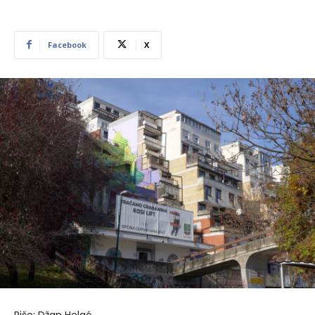
Facebook
X
Piše: Džan Helać