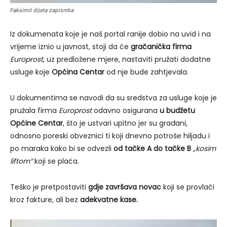
Faksimil dijela zapisnika
Iz dokumenata koje je naš portal ranije dobio na uvid i na
vrijeme iznio u javnost, stoji da će
gračanička firma
Europrost
, uz predložene mjere, nastaviti pružati dodatne
usluge koje
Općina Centar
od nje bude zahtjevala.
U dokumentima se navodi da su sredstva za usluge koje je
pružala firma
Europrost
odavno osigurana
u budžetu
Općine Centar
, što je ustvari upitno jer su građani,
odnosno poreski obveznici ti koji dnevno potroše hiljadu i
po maraka kako bi se odvezli
od tačke A do tačke B
„kosim
liftom“
koji se plaća.
Teško je pretpostaviti
gdje završava novac
koji se provlači
kroz fakture, ali bez
adekvatne kase.