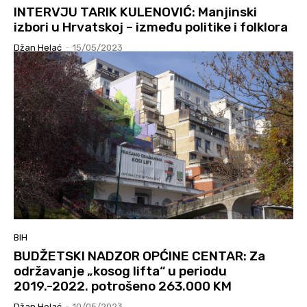
INTERVJU TARIK KULENOVIĆ: Manjinski
izbori u Hrvatskoj – između politike i folklora
Džan Helać
-
15/05/2023
BIH
BUDŽETSKI NADZOR OPĆINE CENTAR: Za
održavanje „kosog lifta“ u periodu
2019.-2022. potrošeno 263.000 KM
Džan Helać
-
10/05/2023