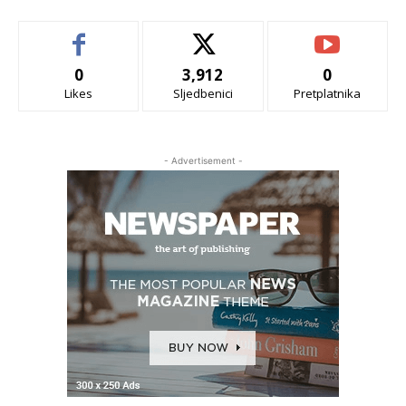
0
3,912
0
Likes
Sljedbenici
Pretplatnika
- Advertisement -