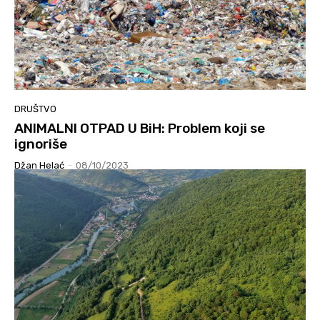
DRUŠTVO
ANIMALNI OTPAD U BiH: Problem koji se
ignoriše
Džan Helać
-
08/10/2023