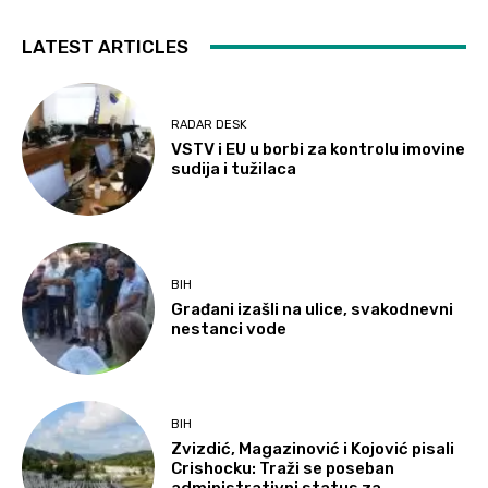
LATEST ARTICLES
RADAR DESK
VSTV i EU u borbi za kontrolu imovine
sudija i tužilaca
BIH
Građani izašli na ulice, svakodnevni
nestanci vode
BIH
Zvizdić, Magazinović i Kojović pisali
Crishocku: Traži se poseban