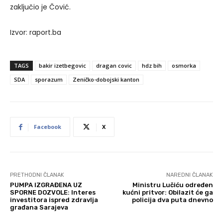
zaključio je Čović.
Izvor: raport.ba
TAGS
bakir izetbegovic
dragan covic
hdz bih
osmorka
SDA
sporazum
Zeničko-dobojski kanton
Facebook
X
PRETHODNI ČLANAK
NAREDNI ČLANAK
PUMPA IZGRAĐENA UZ
Ministru Lučiću određen
SPORNE DOZVOLE: Interes
kućni pritvor: Obilazit će ga
investitora ispred zdravlja
policija dva puta dnevno
građana Sarajeva