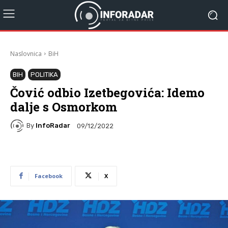
Naslovnica
BiH
BIH
POLITIKA
Čović odbio Izetbegovića: Idemo
dalje s Osmorkom
By
InfoRadar
09/12/2022
Facebook
X