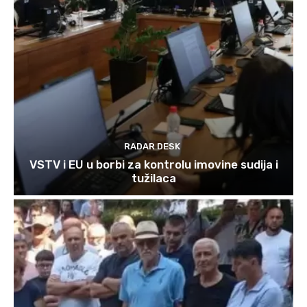
RADAR DESK
VSTV i EU u borbi za kontrolu imovine sudija i
tužilaca