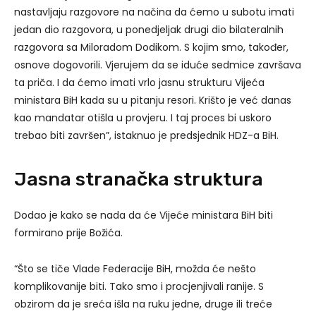
nastavljaju razgovore na načina da ćemo u subotu imati
jedan dio razgovora, u ponedjeljak drugi dio bilateralnih
razgovora sa Miloradom Dodikom. S kojim smo, također,
osnove dogovorili. Vjerujem da se iduće sedmice završava
ta priča. I da ćemo imati vrlo jasnu strukturu Vijeća
ministara BiH kada su u pitanju resori. Krišto je već danas
kao mandatar otišla u provjeru. I taj proces bi uskoro
trebao biti završen”, istaknuo je predsjednik HDZ-a BiH.
Jasna stranačka struktura
Dodao je kako se nada da će Vijeće ministara BiH biti
formirano prije Božića.
“Što se tiče Vlade Federacije BiH, možda će nešto
komplikovanije biti. Tako smo i procjenjivali ranije. S
obzirom da je sreća išla na ruku jedne, druge ili treće