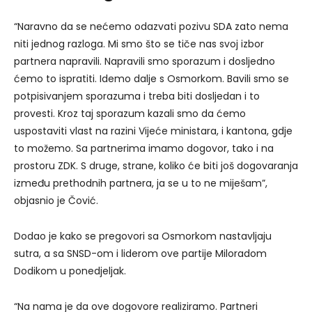
“Naravno da se nećemo odazvati pozivu SDA zato nema
niti jednog razloga. Mi smo što se tiče nas svoj izbor
partnera napravili. Napravili smo sporazum i dosljedno
ćemo to ispratiti. Idemo dalje s Osmorkom. Bavili smo se
potpisivanjem sporazuma i treba biti dosljedan i to
provesti. Kroz taj sporazum kazali smo da ćemo
uspostaviti vlast na razini Vijeće ministara, i kantona, gdje
to možemo. Sa partnerima imamo dogovor, tako i na
prostoru ZDK. S druge, strane, koliko će biti još dogovaranja
između prethodnih partnera, ja se u to ne miješam”,
objasnio je Čović.
Dodao je kako se pregovori sa Osmorkom nastavljaju
sutra, a sa SNSD-om i liderom ove partije Miloradom
Dodikom u ponedjeljak.
“Na nama je da ove dogovore realiziramo. Partneri