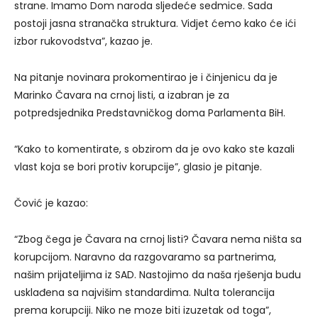
strane. Imamo Dom naroda sljedeće sedmice. Sada
postoji jasna stranačka struktura. Vidjet ćemo kako će ići
izbor rukovodstva”, kazao je.
Na pitanje novinara prokomentirao je i činjenicu da je
Marinko Čavara na crnoj listi, a izabran je za
potpredsjednika Predstavničkog doma Parlamenta BiH.
“Kako to komentirate, s obzirom da je ovo kako ste kazali
vlast koja se bori protiv korupcije”, glasio je pitanje.
Čović je kazao:
“Zbog čega je Čavara na crnoj listi? Čavara nema ništa sa
korupcijom. Naravno da razgovaramo sa partnerima,
našim prijateljima iz SAD. Nastojimo da naša rješenja budu
usklađena sa najvišim standardima. Nulta tolerancija
prema korupciji. Niko ne moze biti izuzetak od toga”,