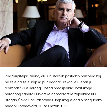
Ima ‘prijatelja’ izvana, ali i unutarnjih političkih partnera koji
ne žele da se europski put dogodi”, rekao je u emisiji
“Kompas” RTV Herceg-Bosna predsjednik Hrvatskoga
narodnog sabora i Hrvatske demokratske zajednice BiH
Dragan Čović uoči rasprave Europskog vijeća o mogućem
početku pregovora BiH za ulazak u EU.