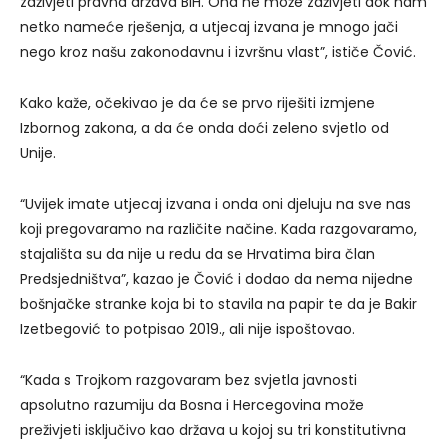
zaživjeti pravna država BiH. Ona ne može zaživjeti dok nam
netko nameće rješenja, a utjecaj izvana je mnogo jači
nego kroz našu zakonodavnu i izvršnu vlast”, ističe Čović.
Kako kaže, očekivao je da će se prvo riješiti izmjene
Izbornog zakona, a da će onda doći zeleno svjetlo od
Unije.
“Uvijek imate utjecaj izvana i onda oni djeluju na sve nas
koji pregovaramo na različite načine. Kada razgovaramo,
stajališta su da nije u redu da se Hrvatima bira član
Predsjedništva”, kazao je Čović i dodao da nema nijedne
bošnjačke stranke koja bi to stavila na papir te da je Bakir
Izetbegović to potpisao 2019., ali nije ispoštovao.
“Kada s Trojkom razgovaram bez svjetla javnosti
apsolutno razumiju da Bosna i Hercegovina može
preživjeti isključivo kao država u kojoj su tri konstitutivna