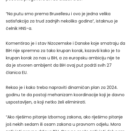
“Na putu smo prema Bruxellesu i ovo je jedna velika
satisfakcija za trud zadnjih nekoliko godina”, istaknuo je
čelnik HNS-a.
Komentirao je i stav Nizozemske i Danske koje smatraju da
BiH nije spremna za tako krupan korak, kazavši kako je to
krupan korak za nas u BiH, a za europsku ambiciju nije te
da je stvoren ambijent da BiH ovaj put podrži svih 27
članica EU.
Rekao je i kako treba napraviti dinamičan plan za 2024.
godinu te da postoji mehanizam koordinacije koji je davno
uspostavljen, a koji netko želi eliminirati.
“Ako riješimo pitanje Izbornog zakona, ako riješimo pitanje
još nekih sedam ili osam zakona u pravnom odjelu. Mora