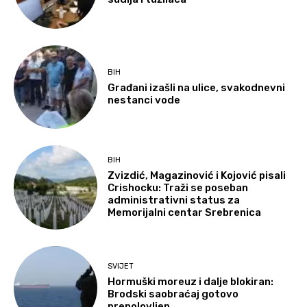
BIH
Građani izašli na ulice, svakodnevni
nestanci vode
BIH
Zvizdić, Magazinović i Kojović pisali
Crishocku: Traži se poseban
administrativni status za
Memorijalni centar Srebrenica
SVIJET
Hormuški moreuz i dalje blokiran:
Brodski saobraćaj gotovo
prepolovljen