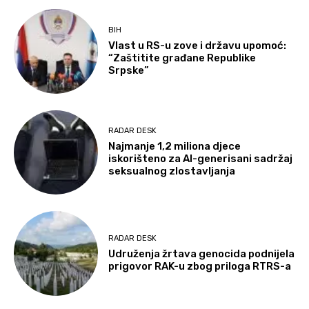
BIH
Vlast u RS-u zove i državu upomoć:
“Zaštitite građane Republike
Srpske”
RADAR DESK
Najmanje 1,2 miliona djece
iskorišteno za AI-generisani sadržaj
seksualnog zlostavljanja
RADAR DESK
Udruženja žrtava genocida podnijela
prigovor RAK-u zbog priloga RTRS-a