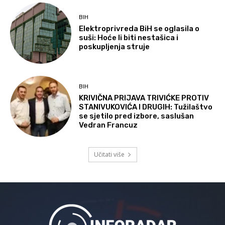
BIH
Elektroprivreda BiH se oglasila o
suši: Hoće li biti nestašica i
poskupljenja struje
BIH
KRIVIČNA PRIJAVA TRIVIĆKE PROTIV
STANIVUKOVIĆA I DRUGIH: Tužilaštvo
se sjetilo pred izbore, saslušan
Vedran Francuz
Učitati više