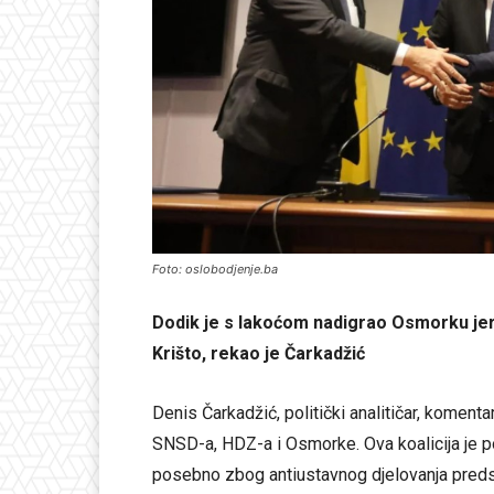
Foto: oslobodjenje.ba
Dodik je s lakoćom nadigrao Osmorku jer
Krišto, rekao je Čarkadžić
Denis Čarkadžić, politički analitičar, koment
SNSD-a, HDZ-a i Osmorke. Ova koalicija je po
posebno zbog antiustavnog djelovanja preds