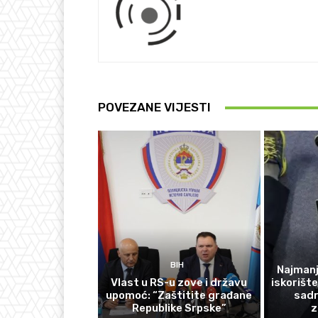
POVEZANE VIJESTI
BIH
Najmanj
Vlast u RS-u zove i državu
iskorišt
upomoć: “Zaštitite građane
sadr
Republike Srpske”
z