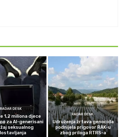
RADAR DESK
RADAR DESK
e 1,2 miliona djece
eno za AI-generisani
Udruženja žrtava genocida
žaj seksualnog
podnijela prigovor RAK-u
lostavljanja
zbog priloga RTRS-a