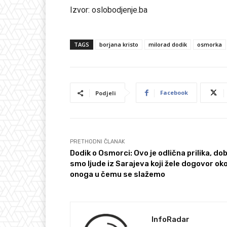
Izvor: oslobodjenje.ba
TAGS
borjana kristo
milorad dodik
osmorka
Facebook
Podjeli
PRETHODNI ČLANAK
Dodik o Osmorci: Ovo je odlična prilika, dobi
smo ljude iz Sarajeva koji žele dogovor ok
onoga u čemu se slažemo
InfoRadar