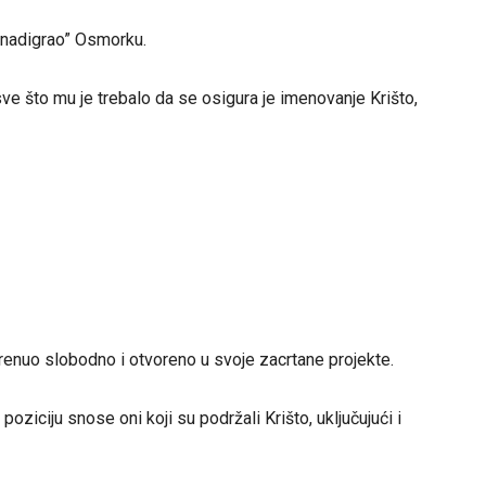
“nadigrao” Osmorku.
e što mu je trebalo da se osigura je imenovanje Krišto,
renuo slobodno i otvoreno u svoje zacrtane projekte.
iciju snose oni koji su podržali Krišto, uključujući i