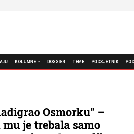
VJU
KOLUMNE
DOSSIER
TEME
PODSJETNIK
POD
 nadigrao Osmorku” –
a mu je trebala samo