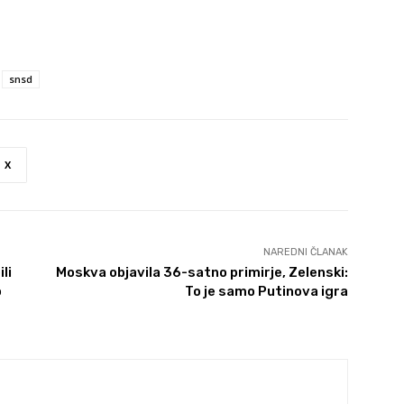
snsd
X
NAREDNI ČLANAK
li
Moskva objavila 36-satno primirje, Zelenski:
o
To je samo Putinova igra