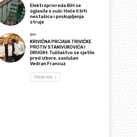
Elektroprivreda BiH se
oglasila o suši: Hoće li biti
nestašica i poskupljenja
struje
BIH
KRIVIČNA PRIJAVA TRIVIĆKE
PROTIV STANIVUKOVIĆA I
DRUGIH: Tužilaštvo se sjetilo
pred izbore, saslušan
Vedran Francuz
Učitati više