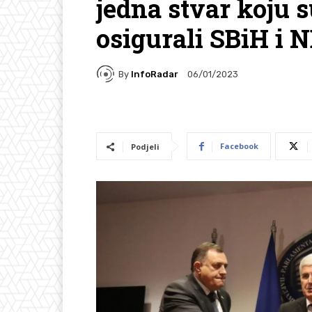
jedna stvar koju 
osigurali SBiH i 
By
InfoRadar
06/01/2023
Facebook
Podjeli