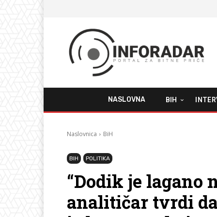
NASLOVNA
BIH
INTER
Naslovnica
BiH
BIH
POLITIKA
“Dodik je lagano
analitičar tvrdi d