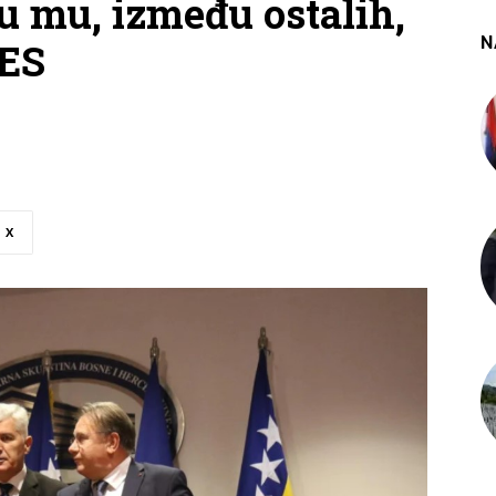
su mu, između ostalih,
N
NES
X