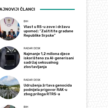
AJNOVIJI ČLANCI
BIH
Vlast u RS-u zove i državu
upomoć: “Zaštitite građane
Republike Srpske”
RADAR DESK
Najmanje 1,2 miliona djece
iskorišteno za AI-generisani
sadržaj seksualnog
zlostavljanja
RADAR DESK
Udruženja žrtava genocida
podnijela prigovor RAK-u
zbog priloga RTRS-a
BIH