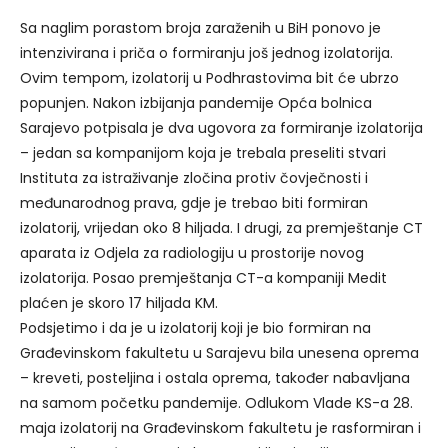
Sa naglim porastom broja zaraženih u BiH ponovo je
intenzivirana i priča o formiranju još jednog izolatorija.
Ovim tempom, izolatorij u Podhrastovima bit će ubrzo
popunjen. Nakon izbijanja pandemije Opća bolnica
Sarajevo potpisala je dva ugovora za formiranje izolatorija
– jedan sa kompanijom koja je trebala preseliti stvari
Instituta za istraživanje zločina protiv čovječnosti i
međunarodnog prava, gdje je trebao biti formiran
izolatorij, vrijedan oko 8 hiljada. I drugi, za premještanje CT
aparata iz Odjela za radiologiju u prostorije novog
izolatorija. Posao premještanja CT-a kompaniji Medit
plaćen je skoro 17 hiljada KM.
Podsjetimo i da je u izolatorij koji je bio formiran na
Građevinskom fakultetu u Sarajevu bila unesena oprema
– kreveti, posteljina i ostala oprema, također nabavljana
na samom početku pandemije. Odlukom Vlade KS-a 28.
maja izolatorij na Građevinskom fakultetu je rasformiran i