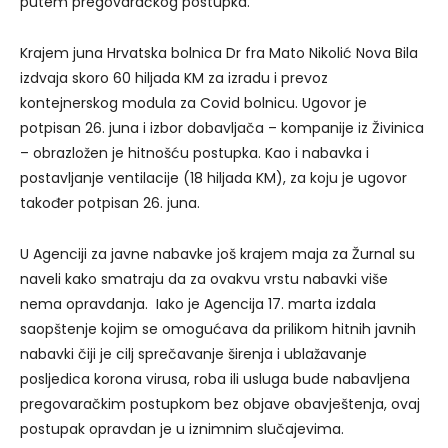
putem pregovaračkog postupka.
Krajem juna Hrvatska bolnica Dr fra Mato Nikolić Nova Bila
izdvaja skoro 60 hiljada KM za izradu i prevoz
kontejnerskog modula za Covid bolnicu. Ugovor je
potpisan 26. juna i izbor dobavljača – kompanije iz Živinica
– obrazložen je hitnošću postupka. Kao i nabavka i
postavljanje ventilacije (18 hiljada KM), za koju je ugovor
također potpisan 26. juna.
U Agenciji za javne nabavke još krajem maja za Žurnal su
naveli kako smatraju da za ovakvu vrstu nabavki više
nema opravdanja. Iako je Agencija 17. marta izdala
saopštenje kojim se omogućava da prilikom hitnih javnih
nabavki čiji je cilj sprečavanje širenja i ublažavanje
posljedica korona virusa, roba ili usluga bude nabavljena
pregovaračkim postupkom bez objave obavještenja, ovaj
postupak opravdan je u iznimnim slučajevima.