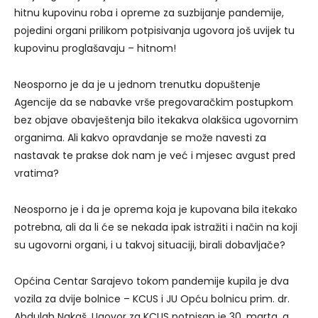
hitnu kupovinu roba i opreme za suzbijanje pandemije,
pojedini organi prilikom potpisivanja ugovora još uvijek tu
kupovinu proglašavaju – hitnom!
Neosporno je da je u jednom trenutku dopuštenje
Agencije da se nabavke vrše pregovaračkim postupkom
bez objave obavještenja bilo itekakva olakšica ugovornim
organima. Ali kakvo opravdanje se može navesti za
nastavak te prakse dok nam je već i mjesec avgust pred
vratima?
Neosporno je i da je oprema koja je kupovana bila itekako
potrebna, ali da li će se nekada ipak istražiti i način na koji
su ugovorni organi, i u takvoj situaciji, birali dobavljače?
Općina Centar Sarajevo tokom pandemije kupila je dva
vozila za dvije bolnice – KCUS i JU Opću bolnicu prim. dr.
Abdulah Nakaš. Ugovor za KCUS potpisan je 30. marta, a