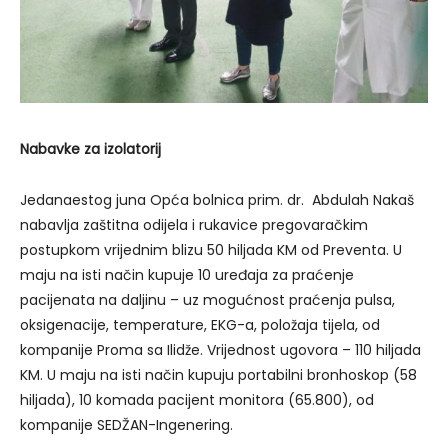
Nabavke za izolatorij
Jedanaestog juna Opća bolnica prim. dr. Abdulah Nakaš
nabavlja zaštitna odijela i rukavice pregovaračkim
postupkom vrijednim blizu 50 hiljada KM od Preventa. U
maju na isti način kupuje 10 uređaja za praćenje
pacijenata na daljinu – uz mogućnost praćenja pulsa,
oksigenacije, temperature, EKG-a, položaja tijela, od
kompanije Proma sa Ilidže. Vrijednost ugovora – 110 hiljada
KM. U maju na isti način kupuju portabilni bronhoskop (58
hiljada), 10 komada pacijent monitora (65.800), od
kompanije SEDŽAN-Ingenering.