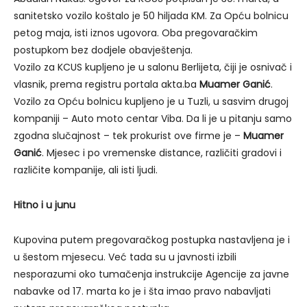
sanitetsko vozilo koštalo je 50 hiljada KM. Za Opću bolnicu
petog maja, isti iznos ugovora. Oba pregovaračkim
postupkom bez dodjele obavještenja.
Vozilo za KCUS kupljeno je u salonu Berlijeta, čiji je osnivač i
vlasnik, prema registru portala akta.ba
Muamer Ganić
.
Vozilo za Opću bolnicu kupljeno je u Tuzli, u sasvim drugoj
kompaniji – Auto moto centar Viba. Da li je u pitanju samo
zgodna slučajnost – tek prokurist ove firme je –
Muamer
Ganić
. Mjesec i po vremenske distance, različiti gradovi i
različite kompanije, ali isti ljudi.
Hitno i u junu
Kupovina putem pregovaračkog postupka nastavljena je i
u šestom mjesecu. Već tada su u javnosti izbili
nesporazumi oko tumačenja instrukcije Agencije za javne
nabavke od 17. marta ko je i šta imao pravo nabavljati