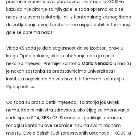
prostorije vraćene ovoj obrazovnoj iinstituciji. U KCUS-u
kažu da nije pitanje za njih gdje je sada oprema koja se
nalazila u ovom izolatoriju, ali iz Kantonalnog kriznog štaba
do zaključenja ovog teksta nismo uspjeli dobiti informaciju
gdje se oprema nalazi.
Vlada KS sada je dala saglasnost da se izolatorij pravi u
krugu Opće bolnice, ali isto obećanje dato je i prije
nekoliko mjeseci. Premijer kantona
Mario Nenadić
u martu
je nakon sastanka sa predstavnicima Univerziteta i
Instituta najavio da će vrlo brzo biti formiran izolatorij u
Općoj bolnici.
Od tada su prošla četiri mjeseca, izolatorija još uvijek
nema. Kao ni ministra zdravstva, oko čijeg se imenovanja
sada spore SDA, SBB i DF. Sezona je i godišnjih odmora,
mnogi u kantonu ove sedmice nisu na svom radnom
mjestu. Dvoje čelnih ljudi zdravstvenih ustanova – KCUS-a