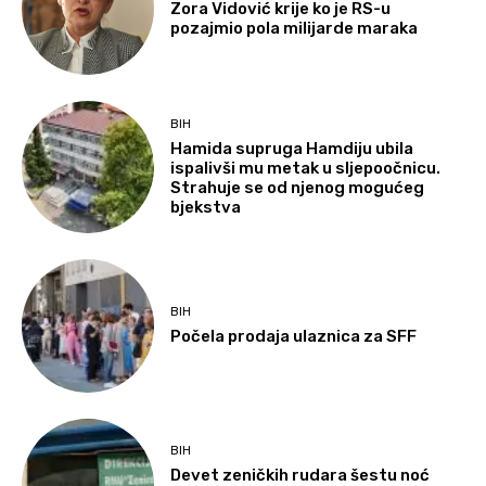
Zora Vidović krije ko je RS-u
pozajmio pola milijarde maraka
BIH
Hamida supruga Hamdiju ubila
ispalivši mu metak u sljepoočnicu.
Strahuje se od njenog mogućeg
bjekstva
BIH
Počela prodaja ulaznica za SFF
BIH
Devet zeničkih rudara šestu noć