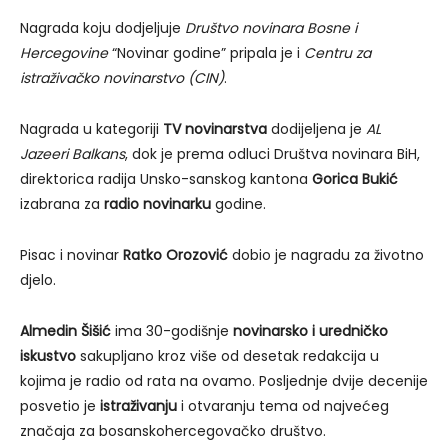
Nagrada koju dodjeljuje
Društvo novinara Bosne i
Hercegovine
“Novinar godine” pripala je i
Centru za
istraživačko novinarstvo (CIN)
.
Nagrada u kategoriji
TV novinarstva
dodijeljena je
AL
Jazeeri Balkans
, dok je prema odluci Društva novinara BiH,
direktorica radija Unsko-sanskog kantona
Gorica Bukić
izabrana za
radio novinarku
godine.
Pisac i novinar
Ratko Orozović
dobio je nagradu za životno
djelo.
Almedin Šišić
ima 30-godišnje
novinarsko i uredničko
iskustvo
sakupljano kroz više od desetak redakcija u
kojima je radio od rata na ovamo. Posljednje dvije decenije
posvetio je
istraživanju
i otvaranju tema od najvećeg
značaja za bosanskohercegovačko društvo.