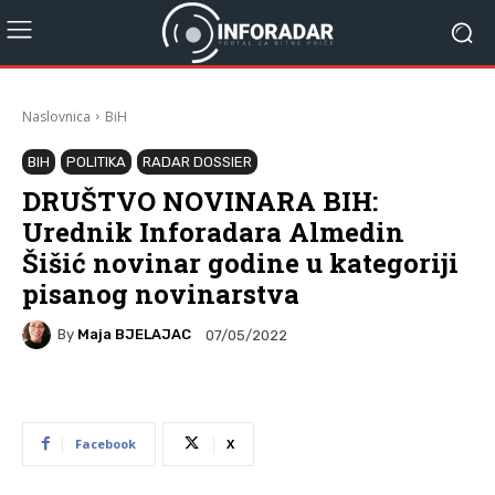
Naslovnica
BiH
BIH
POLITIKA
RADAR DOSSIER
DRUŠTVO NOVINARA BIH:
Urednik Inforadara Almedin
Šišić novinar godine u kategoriji
pisanog novinarstva
By
Maja BJELAJAC
07/05/2022
Facebook
X