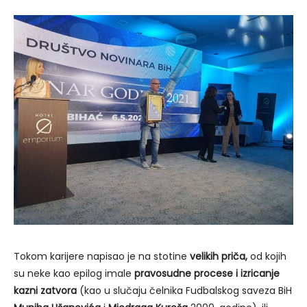
Tokom karijere napisao je na stotine
velikih priča,
od kojih
su neke kao epilog imale
pravosudne procese i izricanje
kazni zatvora
(kao u slučaju čelnika Fudbalskog saveza BiH