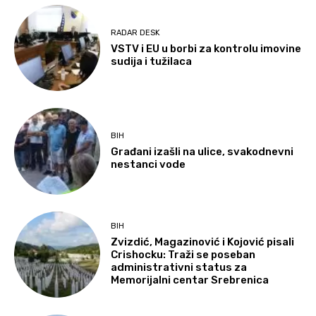
RADAR DESK
VSTV i EU u borbi za kontrolu imovine
sudija i tužilaca
BIH
Građani izašli na ulice, svakodnevni
nestanci vode
BIH
Zvizdić, Magazinović i Kojović pisali
Crishocku: Traži se poseban
administrativni status za
Memorijalni centar Srebrenica