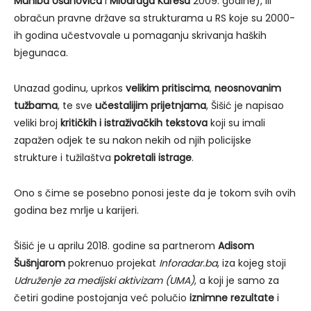
Muniba Ušanovića
i
Miodraga Kureša
2009. godine), ili
obračun pravne države sa strukturama u RS koje su 2000-
ih godina učestvovale u pomaganju skrivanja haških
bjegunaca.
Unazad godinu, uprkos
velikim pritiscima
,
neosnovanim
tužbama
, te sve
učestalijim prijetnjama
, Šišić je napisao
veliki broj
kritičkih i istraživačkih tekstova
koji su imali
zapažen odjek te su nakon nekih od njih policijske
strukture i tužilaštva
pokretali istrage
.
Ono s čime se posebno ponosi jeste da je tokom svih ovih
godina bez mrlje u karijeri.
Šišić je u aprilu 2018. godine sa partnerom
Adisom
Šušnjarom
pokrenuo projekat
Inforadar.ba
, iza kojeg stoji
Udruženje za medijski aktivizam (UMA)
, a koji je samo za
četiri godine postojanja već polučio
iznimne rezultate
i