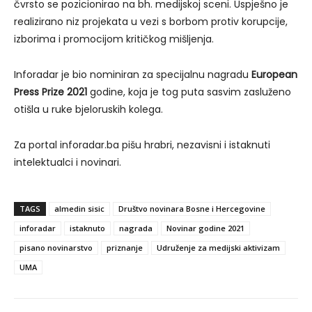
čvrsto se pozicionirao na bh. medijskoj sceni. Uspješno je
realizirano niz projekata u vezi s borbom protiv korupcije,
izborima i promocijom kritičkog mišljenja.
Inforadar je bio nominiran za specijalnu nagradu
European
Press Prize 2021
godine, koja je tog puta sasvim zasluženo
otišla u ruke bjeloruskih kolega.
Za portal inforadar.ba pišu hrabri, nezavisni i istaknuti
intelektualci i novinari.
TAGS
almedin sisic
Društvo novinara Bosne i Hercegovine
inforadar
istaknuto
nagrada
Novinar godine 2021
pisano novinarstvo
priznanje
Udruženje za medijski aktivizam
UMA