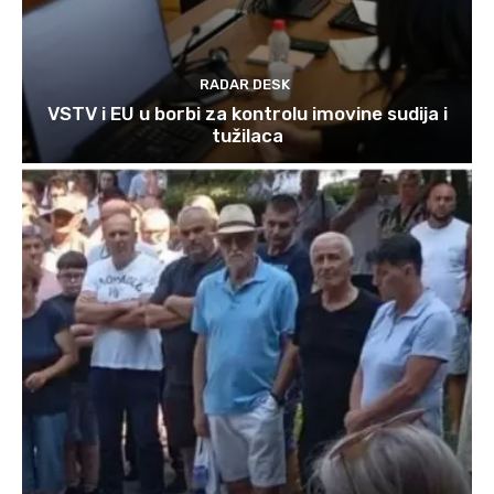
RADAR DESK
VSTV i EU u borbi za kontrolu imovine sudija i
tužilaca