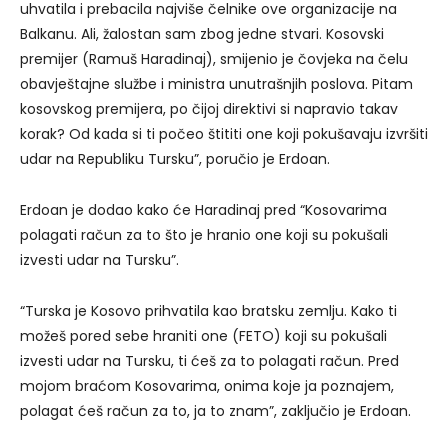
uhvatila i prebacila najviše čelnike ove organizacije na
Balkanu. Ali, žalostan sam zbog jedne stvari. Kosovski
premijer (Ramuš Haradinaj), smijenio je čovjeka na čelu
obavještajne službe i ministra unutrašnjih poslova. Pitam
kosovskog premijera, po čijoj direktivi si napravio takav
korak? Od kada si ti počeo štititi one koji pokušavaju izvršiti
udar na Republiku Tursku”, poručio je Erdoan.
Erdoan je dodao kako će Haradinaj pred “Kosovarima
polagati račun za to što je hranio one koji su pokušali
izvesti udar na Tursku”.
“Turska je Kosovo prihvatila kao bratsku zemlju. Kako ti
možeš pored sebe hraniti one (FETO) koji su pokušali
izvesti udar na Tursku, ti ćeš za to polagati račun. Pred
mojom braćom Kosovarima, onima koje ja poznajem,
polagat ćeš račun za to, ja to znam”, zaključio je Erdoan.