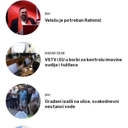
BIH
Veležu je potreban Rahimić
RADAR DESK
VSTV i EU u borbi za kontrolu imovine
sudija i tužilaca
BIH
Građani izašli na ulice, svakodnevni
nestanci vode