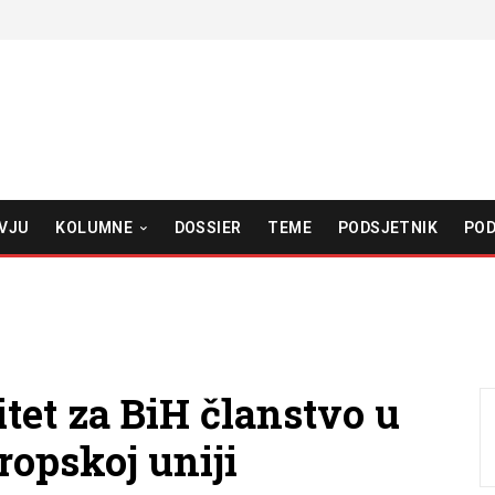
VJU
KOLUMNE
DOSSIER
TEME
PODSJETNIK
POD
itet za BiH članstvo u
opskoj uniji