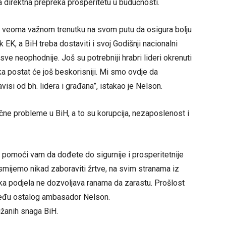
a direktna prepreka prosperitetu u budućnosti.
a veoma važnom trenutku na svom putu da osigura bolju
 EK, a BiH treba dostaviti i svoj Godišnji nacionalni
ve neophodnije. Još su potrebniji hrabri lideri okrenuti
ka postat će još beskorisniji. Mi smo ovdje da
i od bh. lidera i građana”, istakao je Nelson.
čne probleme u BiH, a to su korupcija, nezaposlenost i
 pomoći vam da dođete do sigurnije i prosperitetnije
smijemo nikad zaboraviti žrtve, na svim stranama iz
orika podjela ne dozvoljava ranama da zarastu. Prošlost
zmeđu ostalog ambasador Nelson.
ružanih snaga BiH.