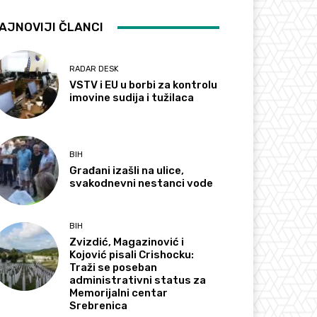
AJNOVIJI ČLANCI
RADAR DESK
VSTV i EU u borbi za kontrolu
imovine sudija i tužilaca
BIH
Građani izašli na ulice,
svakodnevni nestanci vode
BIH
Zvizdić, Magazinović i
Kojović pisali Crishocku:
Traži se poseban
administrativni status za
Memorijalni centar
Srebrenica