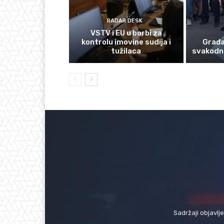
RADAR DESK
VSTV i EU u borbi za
kontrolu imovine sudija i
Građan
tužilaca
svakodn
Sadržaji objavlj