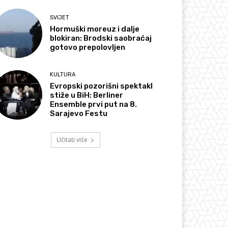
SVIJET
Hormuški moreuz i dalje
blokiran: Brodski saobraćaj
gotovo prepolovljen
KULTURA
Evropski pozorišni spektakl
stiže u BiH: Berliner
Ensemble prvi put na 8.
Sarajevo Festu
Učitati više