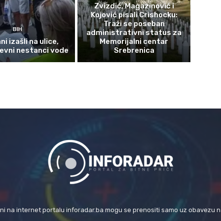
Zvizdić, Magazinović i
Kojović pisali Crishocku:
Traži se poseban
BIH
administrativni status za
i izašli na ulice,
Memorijalni centar
evni nestanci vode
Srebrenica
eni na internet portalu inforadar.ba mogu se prenositi samo uz obavezu 