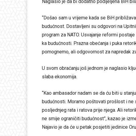
Naglasio je da bi dodatno podijeljena BiH bil
“Došao sam u vrijeme kada se BiH približav
budućnost. Dostavljeni su odgovori na Upitnik
program za NATO. Usvajanje reformi postaje s
ka budućnosti. Prazna obećanja i puka retori
pomognemo, ali odgovornost za napredak zavis
U svom obraćanju još jednom je naglasio klju
slaba ekonomija.
“Kao ambasador nadam se da ću biti u stanju
budućnosti. Moramo poštovati prošlost i ne 
posljednjeg rata i ratova prije njega. Ali ret
ne smije ograničiti budućnost”, kazao je i
Najavio je da će u petak posjetiti jedinice O