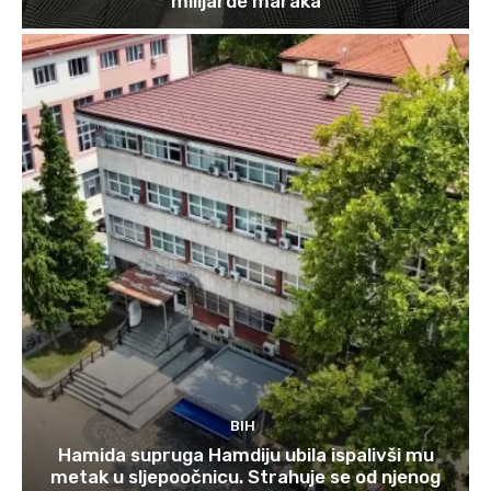
milijarde maraka
BIH
Hamida supruga Hamdiju ubila ispalivši mu
metak u sljepoočnicu. Strahuje se od njenog