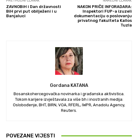
PRETHODNI ČLANAK
NAREDNI ČLANAK
ZAVNOBiH i Dan državnosti
NAKON PRIČE INFORADARA:
BiH prvi put obilježeni i u
Inspektori FUP-a izuzeli
Banjaluci
dokumentaciju o poslovanju
privatnog fakulteta Kallos
Tuzla
Gordana KATANA
Bosanskohercegovačka novinarka i građanska aktivistica.
Tokom karijere izvještavala za više bh i inostranih medija:
Oslobođenje, BHT, BIRN, VOA, RFERL, IWPR, Anadolu Agency,
Reuters.
POVEZANE VIJESTI