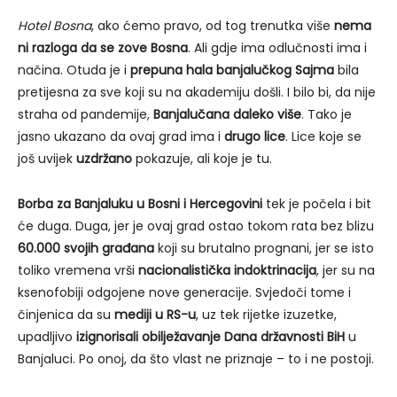
Hotel Bosna
, ako ćemo pravo, od tog trenutka više
nema
ni razloga da se zove Bosna
. Ali gdje ima odlučnosti ima i
načina. Otuda je i
prepuna hala banjalučkog Sajma
bila
pretijesna za sve koji su na akademiju došli. I bilo bi, da nije
straha od pandemije,
Banjalučana daleko više
. Tako je
jasno ukazano da ovaj grad ima i
drugo lice
. Lice koje se
još uvijek
uzdržano
pokazuje, ali koje je tu.
Borba za Banjaluku u Bosni i Hercegovini
tek je počela i bit
će duga. Duga, jer je ovaj grad ostao tokom rata bez blizu
60.000 svojih građana
koji su brutalno prognani, jer se isto
toliko vremena vrši
nacionalistička indoktrinacija
, jer su na
ksenofobiji odgojene nove generacije. Svjedoči tome i
činjenica da su
mediji u RS-u
, uz tek rijetke izuzetke,
upadljivo
izignorisali obilježavanje Dana državnosti BiH
u
Banjaluci. Po onoj, da što vlast ne priznaje – to i ne postoji.