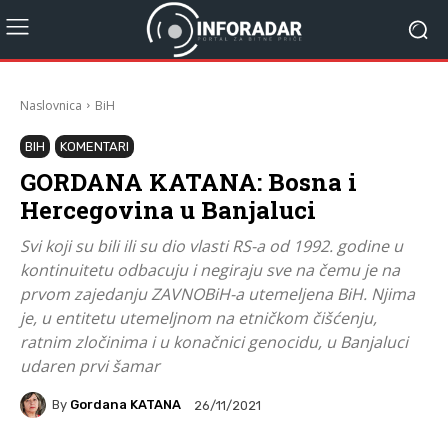
Naslovnica
BiH
BIH
KOMENTARI
GORDANA KATANA: Bosna i
Hercegovina u Banjaluci
Svi koji su bili ili su dio vlasti RS-a od 1992. godine u
kontinuitetu odbacuju i negiraju sve na čemu je na
prvom zajedanju ZAVNOBiH-a utemeljena BiH. Njima
je, u entitetu utemeljnom na etničkom čišćenju,
ratnim zločinima i u konačnici genocidu, u Banjaluci
udaren prvi šamar
By
Gordana KATANA
26/11/2021