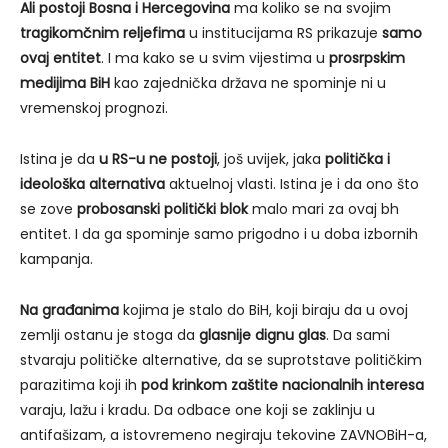
Ali postoji Bosna i Hercegovina
ma koliko se na svojim
tragikomčnim reljefima
u institucijama RS prikazuje
samo
ovaj entitet
. I ma kako se u svim vijestima u
prosrpskim
medijima BiH
kao zajednička država ne spominje ni u
vremenskoj prognozi.
Istina je da
u RS-u ne postoji
, još uvijek, jaka
politička i
ideološka alternativa
aktuelnoj vlasti. Istina je i da ono što
se zove
probosanski politički blok
malo mari za ovaj bh
entitet. I da ga spominje samo prigodno i u doba izbornih
kampanja.
Na građanima
kojima je stalo do BiH, koji biraju da u ovoj
zemlji ostanu je stoga da
glasnije dignu glas
. Da sami
stvaraju političke alternative, da se suprotstave političkim
parazitima koji ih
pod krinkom zaštite nacionalnih interesa
varaju, lažu i kradu. Da odbace one koji se zaklinju u
antifašizam, a istovremeno negiraju tekovine ZAVNOBiH-a,