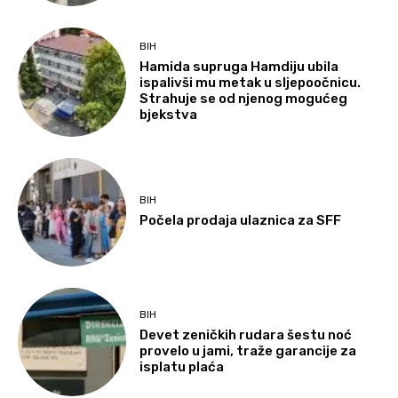
BIH
Hamida supruga Hamdiju ubila
ispalivši mu metak u sljepoočnicu.
Strahuje se od njenog mogućeg
bjekstva
BIH
Počela prodaja ulaznica za SFF
BIH
Devet zeničkih rudara šestu noć
provelo u jami, traže garancije za
isplatu plaća