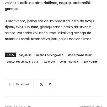
veličaju i
odlikuju ratne zločince, negiraju srebrenički
genocid.
U protivnom, jedino što će im preostati jeste da
svoju
djecu, svoju unučad
, gledaju samo preko društvenih
mreža. Potomke koji neće imati nikakvog razloga
da
ostanu u zemlji siromaštva
, korupcije i nacionalizma.
TAGS
banjaluka
bosna i hercegovina
dan drzavnosti bih
entitet republika srpska
istaknuto
vojin mijatovic
ZAVNOBiH
Facebook
X