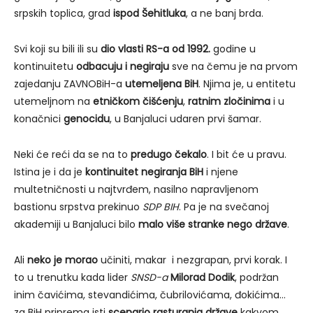
srpskih toplica, grad
ispod Šehitluka
, a ne banj brda.
Svi koji su bili ili su
dio vlasti RS-a od 1992.
godine u
kontinuitetu
odbacuju i negiraju
sve na čemu je na prvom
zajedanju ZAVNOBiH-a
utemeljena BiH
. Njima je, u entitetu
utemeljnom na
etničkom čišćenju
,
ratnim zločinima
i u
konačnici
genocidu
, u Banjaluci udaren prvi šamar.
Neki će reći da se na to
predugo čekalo
. I bit će u pravu.
Istina je i da je
kontinuitet negiranja BiH
i njene
multetničnosti u najtvrđem, nasilno napravljenom
bastionu srpstva prekinuo
SDP BIH
. Pa je na svečanoj
akademiji u Banjaluci bilo
malo više stranke nego države
.
Ali
neko je morao
učiniti, makar i nezgrapan, prvi korak. I
to u trenutku kada lider
SNSD-a
Milorad Dodik
, podržan
inim čavićima, stevandićima, čubrilovićama, đokićima…
za BiH priprema isti
scenario rasturanja države
kakvom