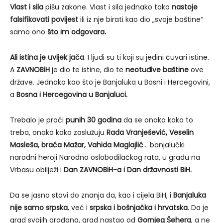
Vlast i sila
pišu zakone. Vlast i sila jednako tako
nastoje
falsifikovati povijest
ili iz nje birati kao dio „svoje baštine“
samo ono
što im odgovara.
Ali istina je uvijek jača
. I ljudi su ti koji su jedini čuvari istine.
A
ZAVNOBiH
je dio te istine, dio te
neotuđive baštine
ove
države. Jednako kao što je Banjaluka u Bosni i Hercegovini,
a
Bosna i Hercegovina u Banjaluci.
Trebalo je proći
punih 30 godina
da se onako kako to
treba, onako kako zaslužuju
Rada Vranješević, Veselin
Masleša, braća Mažar, Vahida Maglajlić
… banjalučki
narodni heroji Narodno oslobodilačkog rata, u gradu na
Vrbasu obilježi i
Dan ZAVNOBiH-a i Dan državnosti BiH.
Da se jasno stavi do znanja da, kao i cijela BiH, i
Banjaluka
nije samo srpska
, već i
srpska i bošnjačka i hrvatska
. Da je
grad svojih građana, grad nastao od
Gornjeg Šehera
, a ne