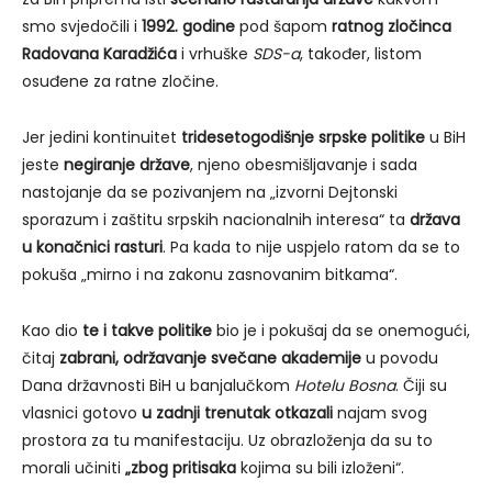
smo svjedočili i
1992. godine
pod šapom
ratnog zločinca
Radovana Karadžića
i vrhuške
SDS-a
, također, listom
osuđene za ratne zločine.
Jer jedini kontinuitet
tridesetogodišnje srpske politike
u BiH
jeste
negiranje države
, njeno obesmišljavanje i sada
nastojanje da se pozivanjem na „izvorni Dejtonski
sporazum i zaštitu srpskih nacionalnih interesa“ ta
država
u konačnici rasturi
. Pa kada to nije uspjelo ratom da se to
pokuša „mirno i na zakonu zasnovanim bitkama“.
Kao dio
te i takve politike
bio je i pokušaj da se onemogući,
čitaj
zabrani, održavanje svečane akademije
u povodu
Dana državnosti BiH u banjalučkom
Hotelu Bosna
. Čiji su
vlasnici gotovo
u zadnji trenutak otkazali
najam svog
prostora za tu manifestaciju. Uz obrazloženja da su to
morali učiniti
„zbog pritisaka
kojima su bili izloženi“.