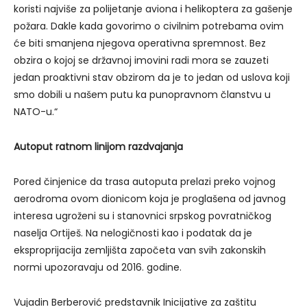
koristi najviše za polijetanje aviona i helikoptera za gašenje
požara. Dakle kada govorimo o civilnim potrebama ovim
će biti smanjena njegova operativna spremnost. Bez
obzira o kojoj se državnoj imovini radi mora se zauzeti
jedan proaktivni stav obzirom da je to jedan od uslova koji
smo dobili u našem putu ka punopravnom članstvu u
NATO-u.“
Autoput ratnom linijom razdvajanja
Pored činjenice da trasa autoputa prelazi preko vojnog
aerodroma ovom dionicom koja je proglašena od javnog
interesa ugroženi su i stanovnici srpskog povratničkog
naselja Ortiješ. Na nelogičnosti kao i podatak da je
eksproprijacija zemljišta započeta van svih zakonskih
normi upozoravaju od 2016. godine.
Vujadin Berberović predstavnik Inicijative za zaštitu