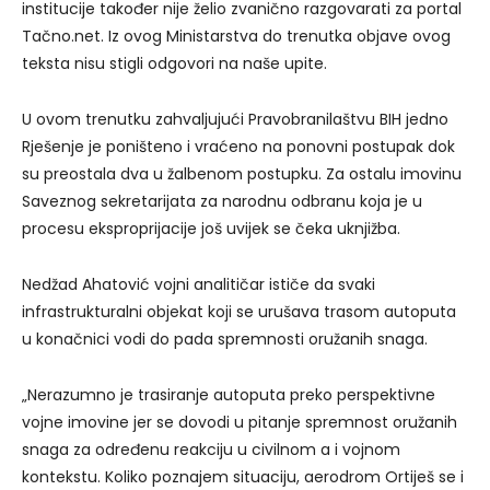
institucije također nije želio zvanično razgovarati za portal
Tačno.net. Iz ovog Ministarstva do trenutka objave ovog
teksta nisu stigli odgovori na naše upite.
U ovom trenutku zahvaljujući Pravobranilaštvu BIH jedno
Rješenje je poništeno i vraćeno na ponovni postupak dok
su preostala dva u žalbenom postupku. Za ostalu imovinu
Saveznog sekretarijata za narodnu odbranu koja je u
procesu eksproprijacije još uvijek se čeka uknjižba.
Nedžad Ahatović vojni analitičar ističe da svaki
infrastrukturalni objekat koji se urušava trasom autoputa
u konačnici vodi do pada spremnosti oružanih snaga.
„Nerazumno je trasiranje autoputa preko perspektivne
vojne imovine jer se dovodi u pitanje spremnost oružanih
snaga za određenu reakciju u civilnom a i vojnom
kontekstu. Koliko poznajem situaciju, aerodrom Ortiješ se i