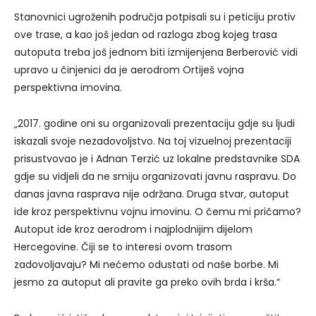
Stanovnici ugroženih područja potpisali su i peticiju protiv
ove trase, a kao još jedan od razloga zbog kojeg trasa
autoputa treba još jednom biti izmijenjena Berberović vidi
upravo u činjenici da je aerodrom Ortiješ vojna
perspektivna imovina.
„2017. godine oni su organizovali prezentaciju gdje su ljudi
iskazali svoje nezadovoljstvo. Na toj vizuelnoj prezentaciji
prisustvovao je i Adnan Terzić uz lokalne predstavnike SDA
gdje su vidjeli da ne smiju organizovati javnu raspravu. Do
danas javna rasprava nije održana. Druga stvar, autoput
ide kroz perspektivnu vojnu imovinu. O čemu mi pričamo?
Autoput ide kroz aerodrom i najplodnijim dijelom
Hercegovine. Čiji se to interesi ovom trasom
zadovoljavaju? Mi nećemo odustati od naše borbe. Mi
jesmo za autoput ali pravite ga preko ovih brda i krša.“