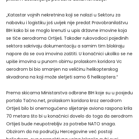
„Katastar vojnih nekretnina koji se nalazi u Sektoru za
nabavku i logistiku još uvijek nije predat Pravobranilaštvu
BIH kako bi se moglo krenuti u upis državne imovine koja
se tiče aerodroma Ortiješ. Također rukovodioci pojedinih
sektora sakrivaju dokumentaciju a samim tim blokiraju
napore da se ova imovina zaštiti. U konačnici ukoliko se ne
upiše imovina u punom obimu prolaskom koridora Vc
aerodrom bi bio smanjen na veličinu helikopterskog
skvadrona na koji može sletjeti samo 6 helikoptera.“
Prema skicama Ministarstva odbrane BIH koje su u posjedu
portala Tačno.net, prolaskom koridora kroz aerodrom
Ortiješ bilo bi onemogućeno slijetanje aviona raspona krila
70 metara što bi u konačnici dovelo do toga da aerodrom
Ortiješ bude neupotrebljiv za potrebe NATO snaga.
Obzirom da na području Hercegovine već postoji