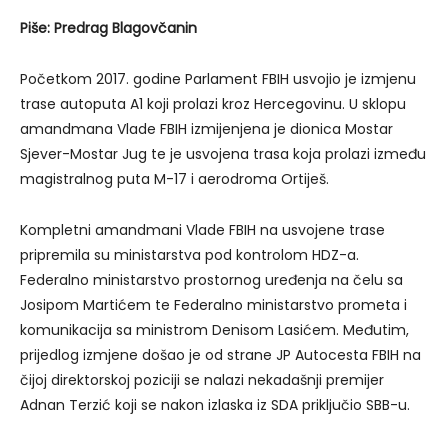
Piše: Predrag Blagovčanin
Početkom 2017. godine Parlament FBIH usvojio je izmjenu
trase autoputa A1 koji prolazi kroz Hercegovinu. U sklopu
amandmana Vlade FBIH izmijenjena je dionica Mostar
Sjever-Mostar Jug te je usvojena trasa koja prolazi između
magistralnog puta M-17 i aerodroma Ortiješ.
Kompletni amandmani Vlade FBIH na usvojene trase
pripremila su ministarstva pod kontrolom HDZ-a.
Federalno ministarstvo prostornog uređenja na čelu sa
Josipom Martićem te Federalno ministarstvo prometa i
komunikacija sa ministrom Denisom Lasićem. Međutim,
prijedlog izmjene došao je od strane JP Autocesta FBIH na
čijoj direktorskoj poziciji se nalazi nekadašnji premijer
Adnan Terzić koji se nakon izlaska iz SDA priključio SBB-u.