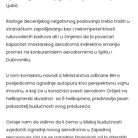
Ljubić.
Razloge decenijskog negativnog poslovanja treba tražiti u
stranačkom zapošljavanju kao i nekompetentnosti
rukovodećih kadrova ali i u činjenici da bi povećan
kapacitet mostarskog aerodroma indirektno smanjio
promet na konkurentskim aerodromima u Splitu i
Dubrovniku.
U tom kontekstu navodi iz Ministarstva odbrane BIH o
posljedicama izgradnje autoputa kroz perspektivnu vojnu
imovinu, a koji će u konačnici svesti aerodrom Ortiješ na
helikopterski skvadron sa 6 helikoptera, predstavlja jasan
pokazatelj budućnosti ovog preduzeća.
Ostaje nam da vidimo da li ćemo u bliskoj budućnosti
svjedočiti izgradnji novog aerodroma u Zapadnoj
Hercegovini čija će se izgradnja finansirati od budžetskih