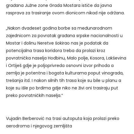
građana Južne zone Grada Mostara ističe da javna
rasprava za trasiranje ovom dionicom nikad nije održana.
„Nakon dvadeset godina borbe sa međunarodnom
zajednicom za povratak građana srpske nacionalnosti u
Mostar i dolinu Neretve šokirao nas je podatak da
potencijalna trasa koridora treba da prolazi kroz
povratnička naselja Hodbinu, Malo polje, Kosora, Lakševina
i Ortiješ gdje je poljoprivreda osnovni izvor prihoda a
zemlja je potentna i bogata kulturama poput vinograda,
trešanja itd. I nakon silnih tih trasa koje su bile u planu a
koje su išle po brdima gdje niko ne živi oni trasiraju put
preko povratničkih naselja.“
Vujadin Berberović na trasi autoputa koja prolazi preko
aerodroma i njegovog zemljišta