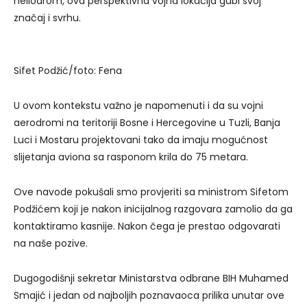
heliodrom, ova perspektivna vojna lokacija gubi svoj
značaj i svrhu.
Sifet Podžić/foto: Fena
U ovom kontekstu važno je napomenuti i da su vojni
aerodromi na teritoriji Bosne i Hercegovine u Tuzli, Banja
Luci i Mostaru projektovani tako da imaju mogućnost
slijetanja aviona sa rasponom krila do 75 metara.
Ove navode pokušali smo provjeriti sa ministrom Sifetom
Podžićem koji je nakon inicijalnog razgovara zamolio da ga
kontaktiramo kasnije. Nakon čega je prestao odgovarati
na naše pozive.
Dugogodišnji sekretar Ministarstva odbrane BIH Muhamed
Smajić i jedan od najboljih poznavaoca prilika unutar ove