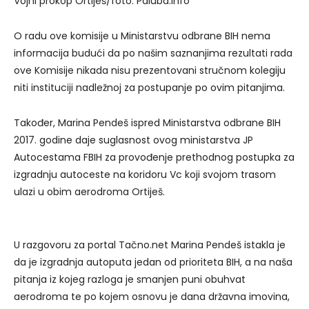
Vojni prokop Ortiješ/foto: Paluba.info
O radu ove komisije u Ministarstvu odbrane BIH nema
informacija budući da po našim saznanjima rezultati rada
ove Komisije nikada nisu prezentovani stručnom kolegiju
niti instituciji nadležnoj za postupanje po ovim pitanjima.
Također, Marina Pendeš ispred Ministarstva odbrane BIH
2017. godine daje suglasnost ovog ministarstva JP
Autocestama FBIH za provođenje prethodnog postupka za
izgradnju autoceste na koridoru Vc koji svojom trasom
ulazi u obim aerodroma Ortiješ.
U razgovoru za portal Tačno.net Marina Pendeš istakla je
da je izgradnja autoputa jedan od prioriteta BIH, a na naša
pitanja iz kojeg razloga je smanjen puni obuhvat
aerodroma te po kojem osnovu je dana državna imovina,