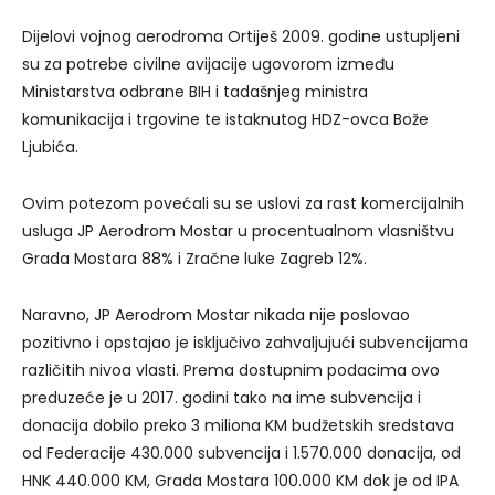
Dijelovi vojnog aerodroma Ortiješ 2009. godine ustupljeni
su za potrebe civilne avijacije ugovorom između
Ministarstva odbrane BIH i tadašnjeg ministra
komunikacija i trgovine te istaknutog HDZ-ovca Bože
Ljubića.
Ovim potezom povećali su se uslovi za rast komercijalnih
usluga JP Aerodrom Mostar u procentualnom vlasništvu
Grada Mostara 88% i Zračne luke Zagreb 12%.
Naravno, JP Aerodrom Mostar nikada nije poslovao
pozitivno i opstajao je isključivo zahvaljujući subvencijama
različitih nivoa vlasti. Prema dostupnim podacima ovo
preduzeće je u 2017. godini tako na ime subvencija i
donacija dobilo preko 3 miliona KM budžetskih sredstava
od Federacije 430.000 subvencija i 1.570.000 donacija, od
HNK 440.000 KM, Grada Mostara 100.000 KM dok je od IPA