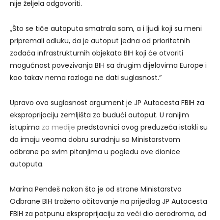
nije željela odgovoriti.
„Što se tiče autoputa smatrala sam, a i ljudi koji su meni
pripremali odluku, da je autoput jedna od prioritetnih
zadaća infrastrukturnih objekata BIH koji će otvoriti
mogućnost povezivanja BIH sa drugim dijelovima Europe i
kao takav nema razloga ne dati suglasnost.“
Upravo ova suglasnost argument je JP Autocesta FBIH za
eksproprijaciju zemljišta za budući autoput. U ranijim
istupima
za medije
predstavnici ovog preduzeća istakli su
da imaju veoma dobru suradnju sa Ministarstvom
odbrane po svim pitanjima u pogledu ove dionice
autoputa.
Marina Pendeš nakon što je od strane Ministarstva
Odbrane BIH traženo očitovanje na prijedlog JP Autocesta
FBIH za potpunu eksproprijaciju za veći dio aerodroma, od