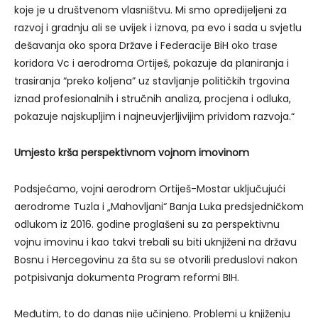
koje je u društvenom vlasništvu. Mi smo opredijeljeni za
razvoj i gradnju ali se uvijek i iznova, pa evo i sada u svjetlu
dešavanja oko spora Države i Federacije BiH oko trase
koridora Vc i aerodroma Ortiješ, pokazuje da planiranja i
trasiranja “preko koljena” uz stavljanje političkih trgovina
iznad profesionalnih i stručnih analiza, procjena i odluka,
pokazuje najskupljim i najneuvjerljivijim prividom razvoja.“
Umjesto krša perspektivnom vojnom imovinom
Podsjećamo, vojni aerodrom Ortiješ-Mostar uključujući
aerodrome Tuzla i „Mahovljani“ Banja Luka predsjedničkom
odlukom iz 2016. godine proglašeni su za perspektivnu
vojnu imovinu i kao takvi trebali su biti uknjiženi na državu
Bosnu i Hercegovinu za šta su se otvorili preduslovi nakon
potpisivanja dokumenta Program reformi BIH.
Međutim, to do danas nije učinjeno. Problemi u knjiženju