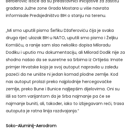
Berberović ističe da su predstavnici Inicijative za zaštitu
građana Južne zone Grada Mostara u više navrata
informisale Predsjedništvo BIH o stanju na terenu.
„Mi smo uputili pismo Šefiku Džaferoviću čija je svaka
druga riječ ulazak BIH u NATO, uputili smo pismo i Željku
Komšiću, a ranije sam slao nekoliko dopisa Miloradu
Dodiku i uputio mu dokumentaciju, ali Milorad Dodik nije za
shodno našao da se susretne sa Srbima iz Ortiješa. Imate
primjer Hrvatske koja je svoj autoput napravila u zaleđu
pazeći da ne unište ni jedan komad plodne zemlje. Kod
nas autoput prolazi preko najplodnije hercegovačke
zemlje, preko Bune i Bunice najljepšim dijelovima. Oni su
išli sa tom varijantom da je Srba najmanje pa će se
najmanje buniti, ali, također, iako to izbjegavam reći, trasa
autoputa je ratna linija razdvajanja.“
Soko-Aluminij-Aerodrom