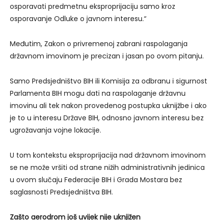
osporavati predmetnu eksproprijaciju samo kroz
osporavanje Odluke o javnom interesu.“
Međutim, Zakon o privremenoj zabrani raspolaganja
državnom imovinom je precizan i jasan po ovom pitanju.
Samo Predsjedništvo BIH ili Komisija za odbranu i sigurnost
Parlamenta BIH mogu dati na raspolaganje državnu
imovinu ali tek nakon provedenog postupka uknijžbe i ako
je to u interesu Države BIH, odnosno javnom interesu bez
ugrožavanja vojne lokacije.
U tom kontekstu eksproprijacija nad državnom imovinom
se ne može vršiti od strane nižih administrativnih jedinica
u ovom slučaju Federacije BIH i Grada Mostara bez
saglasnosti Predsjedništva BIH.
Zašto aerodrom još uvijek nije uknjižen