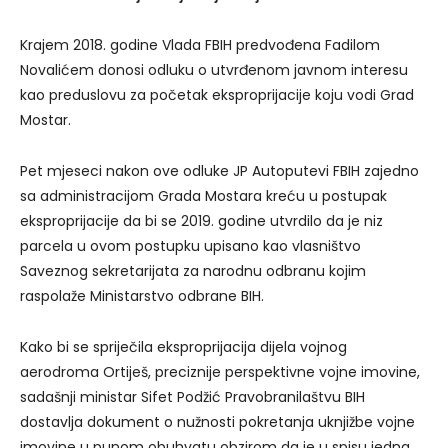
Krajem 2018. godine Vlada FBIH predvođena Fadilom
Novalićem donosi odluku o utvrđenom javnom interesu
kao preduslovu za početak eksproprijacije koju vodi Grad
Mostar.
Pet mjeseci nakon ove odluke JP Autoputevi FBIH zajedno
sa administracijom Grada Mostara kreću u postupak
eksproprijacije da bi se 2019. godine utvrdilo da je niz
parcela u ovom postupku upisano kao vlasništvo
Saveznog sekretarijata za narodnu odbranu kojim
raspolaže Ministarstvo odbrane BIH.
Kako bi se spriječila eksproprijacija dijela vojnog
aerodroma Ortiješ, preciznije perspektivne vojne imovine,
sadašnji ministar Sifet Podžić Pravobranilaštvu BIH
dostavlja dokument o nužnosti pokretanja uknjižbe vojne
imovine u punom obuhvatu obzirom da je u spisu jedna