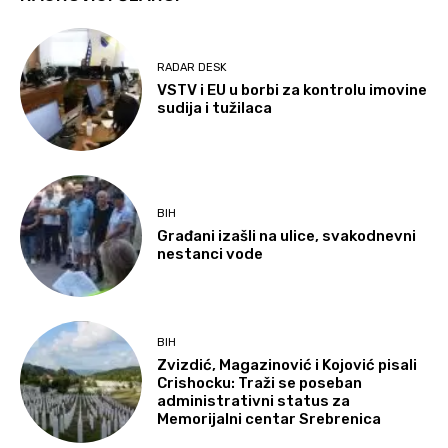
RADAR DESK
VSTV i EU u borbi za kontrolu imovine
sudija i tužilaca
BIH
Građani izašli na ulice, svakodnevni
nestanci vode
BIH
Zvizdić, Magazinović i Kojović pisali
Crishocku: Traži se poseban
administrativni status za
Memorijalni centar Srebrenica