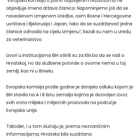
“Evropska komisija u javno objavljenim rezultatima ne
objavljuje imena država članica. Napominjemo još da se
navedenom izmjenom Uredbe, osim Bosne i Hercegovine
uvrštava i Bjelorusija i Japan, tako da se suzdržanost jedne
članice odnosila na cijelu izmjenu”, kazali su nam u Uredu
za veterinarstvo.
Izvori u institucijama BiH otkrili su za Klix.ba da se radi o
Hrvatskoj, no da službene potvrde o ovome nema u toj
zemlji, kao ni u Briselu.
Evropska komisija prošle godine je donijela odluku kojom je
BiH stavila na A i B listu zemalja kojima je dozvoljen izvoz
svih vrsta mlijeka i mliječnih proizvoda na područje
Evropske unije.
Također, i u tom slučaju je, prema nezvaničnim
informacijama, Hrvatska bila suzdržana.