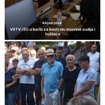
RADAR DESK
VSTV i EU u borbi za kontrolu imovine sudija i
tužilaca