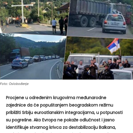
Foto: Oslobođenje
Procjene u određenim krugovima međunarodne
zajednice da će popuštanjem beogradskom režimu
približiti Srbiju euroatlanskim integracijama, u potpunosti
su pogrešne. Ako Evropa ne pokaže odlučnost i jasno
identifikuje stvarnog krivca za destabilizaciju Balkana,