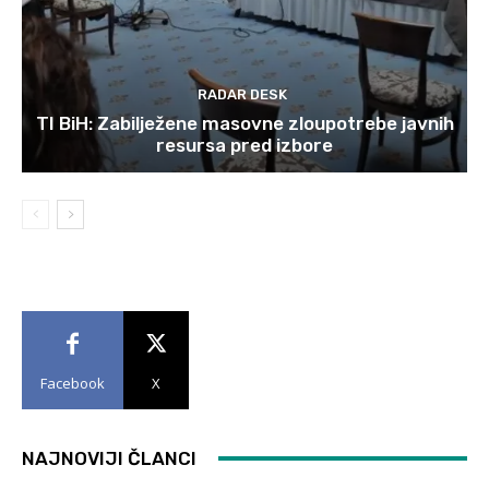
RADAR DESK
TI BiH: Zabilježene masovne zloupotrebe javnih
resursa pred izbore
Facebook
X
NAJNOVIJI ČLANCI