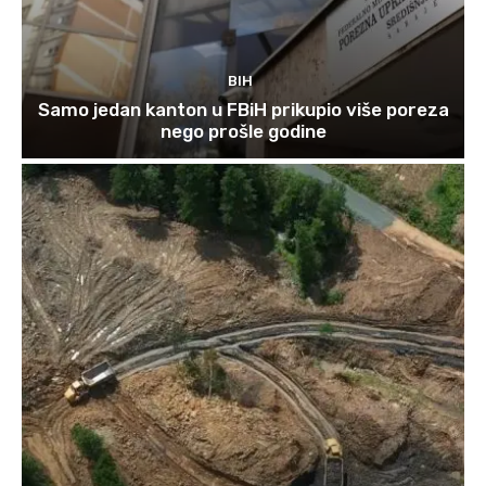
BIH
Samo jedan kanton u FBiH prikupio više poreza
nego prošle godine