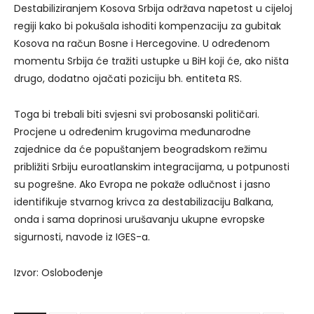
Destabiliziranjem Kosova Srbija održava napetost u cijeloj
regiji kako bi pokušala ishoditi kompenzaciju za gubitak
Kosova na račun Bosne i Hercegovine. U određenom
momentu Srbija će tražiti ustupke u BiH koji će, ako ništa
drugo, dodatno ojačati poziciju bh. entiteta RS.
Toga bi trebali biti svjesni svi probosanski političari.
Procjene u određenim krugovima međunarodne
zajednice da će popuštanjem beogradskom režimu
približiti Srbiju euroatlanskim integracijama, u potpunosti
su pogrešne. Ako Evropa ne pokaže odlučnost i jasno
identifikuje stvarnog krivca za destabilizaciju Balkana,
onda i sama doprinosi urušavanju ukupne evropske
sigurnosti, navode iz IGES-a.
Izvor: Oslobođenje