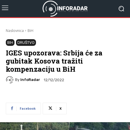
Naslovnica
BiH
BIH
DRUŠTVO
IGES upozorava: Srbija će za
gubitak Kosova tražiti
kompenzaciju u BiH
By
InfoRadar
12/12/2022
Facebook
X