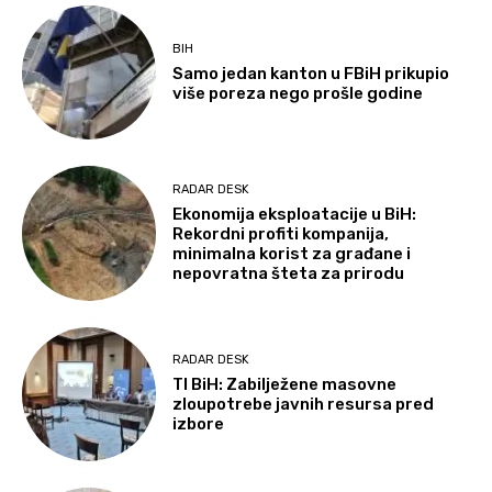
BIH
Samo jedan kanton u FBiH prikupio
više poreza nego prošle godine
RADAR DESK
Ekonomija eksploatacije u BiH:
Rekordni profiti kompanija,
minimalna korist za građane i
nepovratna šteta za prirodu
RADAR DESK
TI BiH: Zabilježene masovne
zloupotrebe javnih resursa pred
izbore