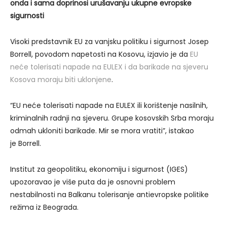
onda i sama doprinosi urušavanju ukupne evropske
sigurnosti
Visoki predstavnik EU za vanjsku politiku i sigurnost Josep
Borrell, povodom napetosti na Kosovu, izjavio je da
EU
neće tolerisati napade na EULEX i da barikade na sjeveru
Kosova moraju biti uklonjene
.
“EU neće tolerisati napade na EULEX ili korištenje nasilnih,
kriminalnih radnji na sjeveru. Grupe kosovskih Srba moraju
odmah ukloniti barikade. Mir se mora vratiti”, istakao
je Borrell.
Institut za geopolitiku, ekonomiju i sigurnost (IGES)
upozoravao je više puta da je osnovni problem
nestabilnosti na Balkanu tolerisanje antievropske politike
režima iz Beograda.