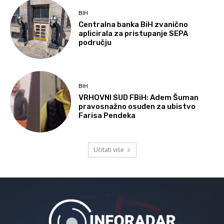
BIH
Centralna banka BiH zvanično
aplicirala za pristupanje SEPA
području
BIH
VRHOVNI SUD FBiH: Adem Šuman
pravosnažno osuđen za ubistvo
Farisa Pendeka
Učitati više