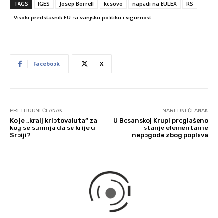
TAGS
IGES
Josep Borrell
kosovo
napadi na EULEX
RS
Visoki predstavnik EU za vanjsku politiku i sigurnost
Facebook
X
PRETHODNI ČLANAK
NAREDNI ČLANAK
Ko je „kralj kriptovaluta“ za
U Bosanskoj Krupi proglašeno
kog se sumnja da se krije u
stanje elementarne
Srbiji?
nepogode zbog poplava